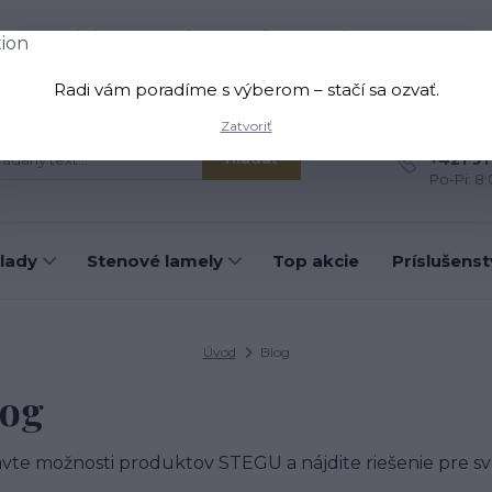
oprava a platba
Kontakt
O nás
Viac
Radi vám poradíme s výberom – stačí sa ozvať.
Zatvoriť
Máte otá
+421 91
Hľadať
Po-Pi: 8
lady
Stenové lamely
Top akcie
Príslušens
Úvod
Blog
log
vte možnosti produktov STEGU a nájdite riešenie pre svo