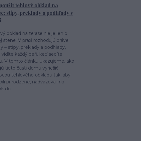
použiť tehlový obklad na
se: stĺpy, preklady a podhľady v
i
vý obklad na terase nie je len o
j stene. V praxi rozhodujú práve
ly – stĺpy, preklady a podhľady,
 vidíte každý deň, keď sedíte
u. V tomto článku ukazujeme, ako
jú tieto časti domu vyriešiť
cou tehlového obkladu tak, aby
ili prirodzene, nadväzovali na
ok do