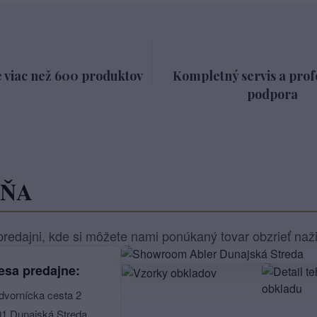
 viac než 600 produktov
Kompletný servis a prof
podpora
JŇA
redajni, kde si môžete nami ponúkaný tovar obzrieť naž
esa predajne:
dvornícka cesta 2
01 Dunajská Streda