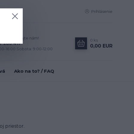
Prihlásenie
zky? Zavolajte nám!
0
ks
7 280 411
0,00 EUR
:00-16:00 Sobota: 9:00-12:00
tvá
Ako na to? / FAQ
j priestor.