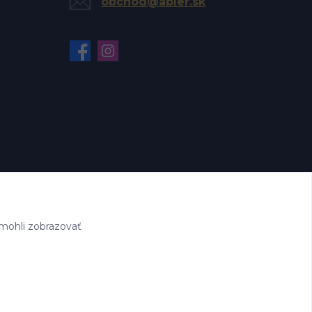
obchod@abler.sk
mohli zobrazovať