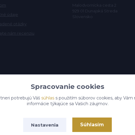
oom
Malodvornícka cesta 2
929 01 Dunajská Streda
čné údaje
Slovensko
ladené otázky
jte nám recenziu
Spracovanie cookies
tneri potrebujú Váš
súhlas
s použitím súborov cookies, aby Vám 
informácie týkajúce sa Vašich záujmov.
Upraviť zber cookies.
Súhlasím
Nastavenia