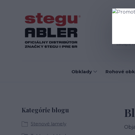
Blog
D
Obklady
Rohové obk
B
Kategórie blogu
Stenové lamely
Obja