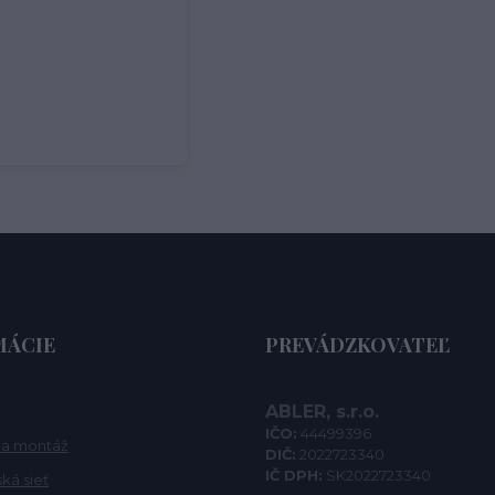
MÁCIE
PREVÁDZKOVATEĽ
ABLER, s.r.o.
IČO:
44499396
na montáž
DIČ:
2022723340
IČ DPH:
SK2022723340
ká sieť