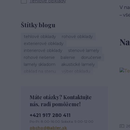
Tehlové obklady
V na
– vš
Štítky blogu
tehlové obklady
rohové obklady
Na
exterierové obklady
interierové obklady
stenové lamely
rohové riešenie
balenie
doručenie
lamely skladom
akustické lamely
obklad na stenu
výber obkladu
montáž obkladu
škárovanie
roh obkladu
obklad rohu
tehlový roh
kamenné obklady
Máte otázky? Kontaktujte
sadrové obklady
nás, radi pomôžeme!
tehlové obklady exteriér
tehlové obklady na stĺpy
+421 917 280 411
tehlové obklady terasa
Po-Pi: 8:00-16:00 Sobota: 9:00-12:00
2
obklad na terasu
exterierový obklad
obchod@abler.sk