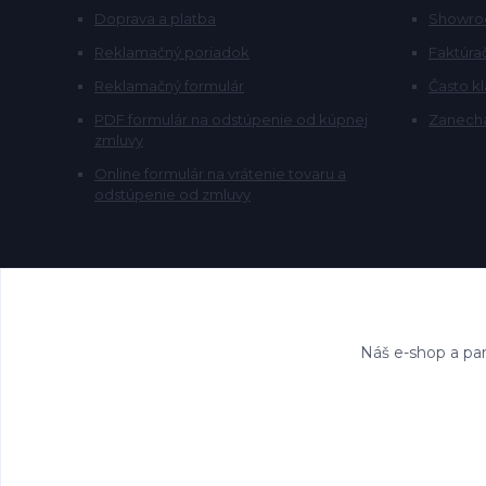
Doprava a platba
Showr
Reklamačný poriadok
Faktúra
Reklamačný formulár
Často k
PDF formulár na odstúpenie od kúpnej
Zanecha
zmluvy
Online formulár na vrátenie tovaru a
odstúpenie od zmluvy
Náš e-shop a par