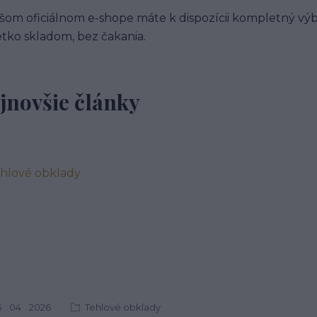
šom oficiálnom e-shope máte k dispozícii kompletný výb
etko skladom, bez čakania.
jnovšie články
6
04
2026
Tehlové obklady