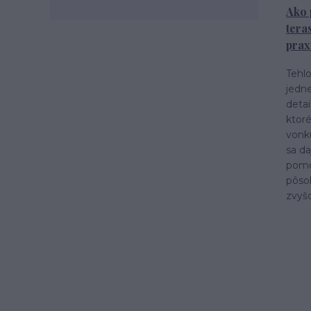
tehlové oklady
obklad imitácia tehly
Ako 
tehlová fasáda
údržba lamiel
tera
drevené lamely
čistenie lamiel
prax
lamely na stenu
dekoratívne lamely
Tehlo
STEGU lamely
jedne
Životnosť tehlového obkladu
detai
ktoré
vonk
sa da
pomo
pôsob
zvyš