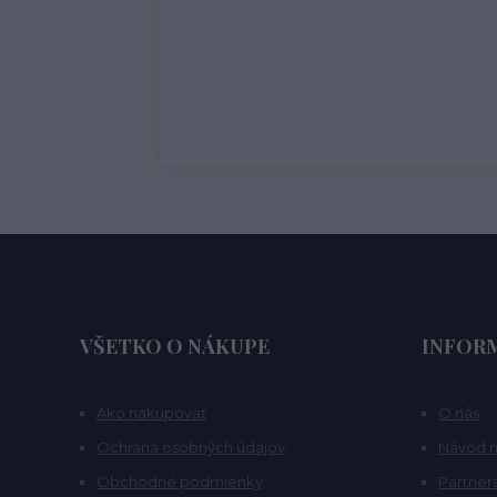
VŠETKO O NÁKUPE
INFOR
Ako nakupovať
O nás
Ochrana osobných údajov
Návod 
Obchodné podmienky
Partners