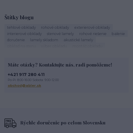
Štítky blogu
tehlové obklady
rohové obklady
exterierové obklady
interierové obklady
stenové lamely
rohové riešenie
balenie
doručenie
lamely skladom
akustické lamely
obklad na stenu
výber obkladu
montáž obkladu
škárovanie
roh obkladu
obklad rohu
tehlový roh
kamenné obklady
sadrové obklady
tehlové obklady exteriér
Máte otázky? Kontaktujte nás, radi pomôžeme!
tehlové obklady na stĺpy
tehlové obklady terasa
obklad na terasu
exterierový obklad
tehlové oklady
+421 917 280 411
obklad imitácia tehly
tehlová fasáda
údržba lamiel
Po-Pi: 8:00-16:00 Sobota: 9:00-12:00
drevené lamely
čistenie lamiel
lamely na stenu
obchod@abler.sk
dekoratívne lamely
STEGU lamely
Životnosť tehlového obkladu
Rýchle doručenie po celom Slovensku