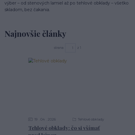
výber – od stenových lamiel až po tehlové obklady – všetko
skladom, bez čakania.
Najnovšie články
strana
z 1
19
04
2026
Tehlové obklady
Tehlové obklady: čo si všímať
pred kúpou