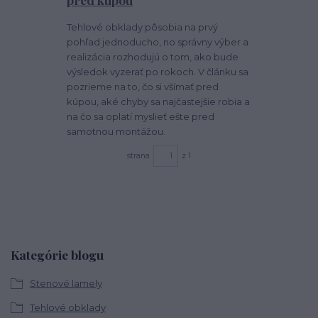
Tehlové obklady pôsobia na prvý
pohľad jednoducho, no správny výber a
realizácia rozhodujú o tom, ako bude
výsledok vyzerať po rokoch. V článku sa
pozrieme na to, čo si všímať pred
kúpou, aké chyby sa najčastejšie robia a
na čo sa oplatí myslieť ešte pred
samotnou montážou.
strana
z 1
Kategórie blogu
Stenové lamely
Tehlové obklady