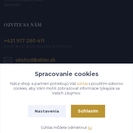
Slovensko
OZVITE SA NÁM
+421 917 280 411
Po-Pi: 8:00-16:00 Sobota: 9:00-12:00
obchod@abler.sk
Spracovanie cookies
Náš e-shop a partneri potrebujú Váš
súhlas
s použitím súborov
cookies, aby Vám mohli zobrazovať informácie týkajúce sa
Vašich záujmov.
Upraviť zber cookies.
Súhlasím
Nastavenia
©2019-2026 ABLER, s.r.o. | Všetky práva vyhradené
Súhlas môžete odmietnuť
tu
.
Vytvorené na
Eshop-rychlo.sk