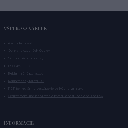
VŠETKO O NÁKUPE
Ako nakupovať
Ochrana osobných údajov
Obchodné podmienky
Doprava a platba
Reklamačný poriadok
Reklamačný formulár
PDF formulár na odstúpenie od kúpnej zmluvy
Online formulár na vrátenie tovaru a odstúpenie od zmluvy
INFORMÁCIE