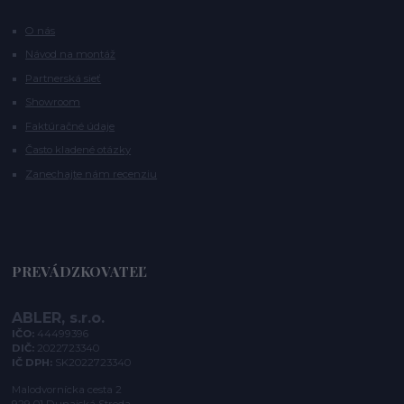
O nás
Návod na montáž
Partnerská sieť
Showroom
Faktúračné údaje
Často kladené otázky
Zanechajte nám recenziu
PREVÁDZKOVATEĽ
ABLER, s.r.o.
IČO:
44499396
DIČ:
2022723340
IČ DPH:
SK2022723340
Malodvornícka cesta 2
929 01 Dunajská Streda