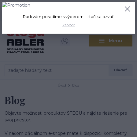
+421 917 280 411
0
ks
Po-Pi: 8:00-16:00 Sobota: 9:00-
0,00 EUR
12:00
Radi vám poradíme s výberom – stačí sa ozvať.
Zatvoriť
Menu
Hľadať
Úvod
Blog
Blog
Objavte možnosti produktov STEGU a nájdite riešenie pre
svoj priestor.
V našom oficiálnom e-shope máte k dispozícii kompletný