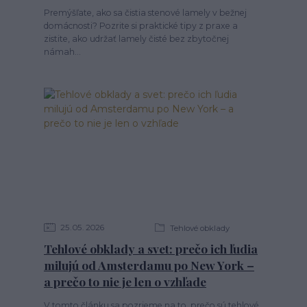
Premýšľate, ako sa čistia stenové lamely v bežnej
domácnosti? Pozrite si praktické tipy z praxe a
zistite, ako udržať lamely čisté bez zbytočnej
námah...
25
05
2026
Tehlové obklady
Tehlové obklady a svet: prečo ich ľudia
milujú od Amsterdamu po New York –
a prečo to nie je len o vzhľade
V tomto článku sa pozrieme na to, prečo sú tehlové