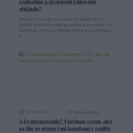
rozhoduje o životnosti tehlového
obkladu?
Pekný po montáži vyzerá takmer každý tehlový
obklad. Skutočný rozdiel spoznáte až po rokoch. Čo
rozhoduje o tom, či si obklad zachová svoj vzhľad aj
p...
29
06
2026
Stenové lamely
A čo upratovanie? Úprimne o tom, ako
sa žije so stenovými lamelami v realite