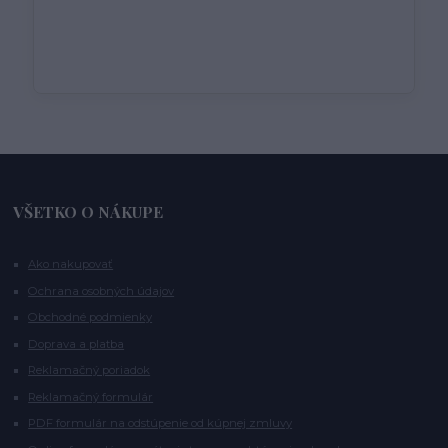
VŠETKO O NÁKUPE
Ako nakupovať
Ochrana osobných údajov
Obchodné podmienky
Doprava a platba
Reklamačný poriadok
Reklamačný formulár
PDF formulár na odstúpenie od kúpnej zmluvy