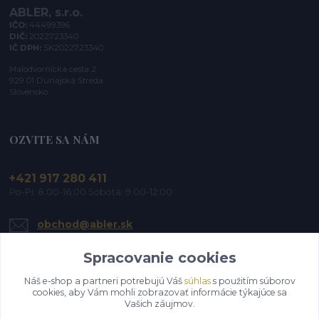
ABLER, s.r.o.
IČO:
44499396
DIČ:
2022723340
IČ DPH:
SK2022723340
Malodvornícka cesta 2
929 01 Dunajská Streda
Slovensko
OZVITE SA NÁM
+421 917 280 411
Po-Pi: 8:00-16:00 Sobota: 9:00-12:00
obchod@abler.sk
Spracovanie cookies
Náš e-shop a partneri potrebujú Váš
súhlas
s použitím súborov
cookies, aby Vám mohli zobrazovať informácie týkajúce sa
Vašich záujmov.