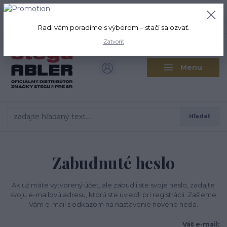
+421 917 280 411
0
ks
Po-Pi: 8:00-16:00 Sobota: 9:00-
0,00 EUR
12:00
Radi vám poradíme s výberom – stačí sa ozvať.
Zatvoriť
Menu
Hľadať
Zabudnuté heslo
Ak už máte vytvorený účet, ale zabudli ste svoje heslo, zadajte
svoju e-mailovú adresu, ktorú ste uviedli pri registrácii. Zašleme
Vám e-mail s odkazom na nastavenie nového hesla.
Váš e-mail: