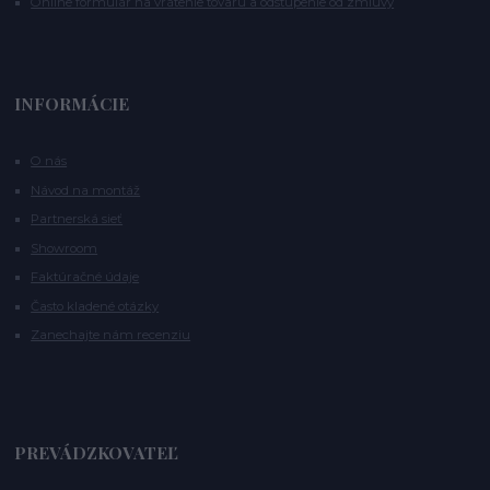
Online formulár na vrátenie tovaru a odstúpenie od zmluvy
INFORMÁCIE
O nás
Návod na montáž
Partnerská sieť
Showroom
Faktúračné údaje
Často kladené otázky
Zanechajte nám recenziu
PREVÁDZKOVATEĽ