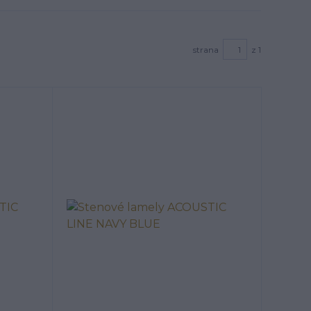
strana
z 1