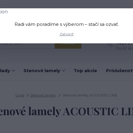
oprava a platba
Kontakt
O nás
Viac
Radi vám poradíme s výberom – stačí sa ozvať.
Zatvoriť
Máte otá
+421 91
Hľadať
Po-Pi: 8
lady
Stenové lamely
Top akcie
Príslušens
Úvod
Stenové lamely
Stenové lamely ACOUSTIC LINE
enové lamely ACOUSTIC L