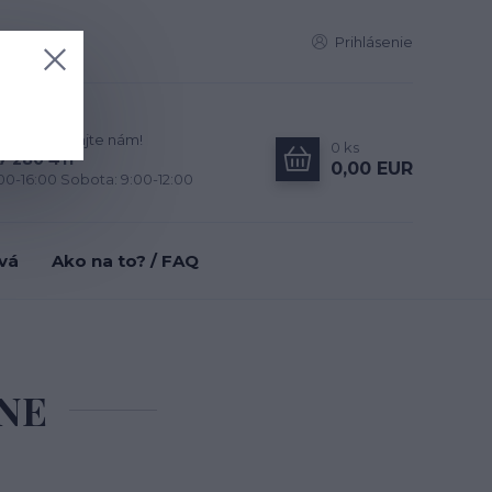
Prihlásenie
zky? Zavolajte nám!
0
ks
7 280 411
0,00 EUR
:00-16:00 Sobota: 9:00-12:00
tvá
Ako na to? / FAQ
INE