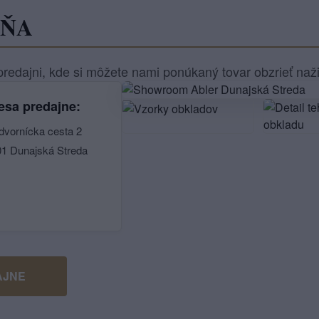
JŇA
redajni, kde si môžete nami ponúkaný tovar obzrieť naž
esa predajne:
dvornícka cesta 2
01 Dunajská Streda
AJNE