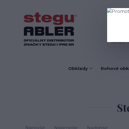
Blog
D
Obklady
Rohové obk
St
Najnovšie
Najlacnejšie
Najdrahšie