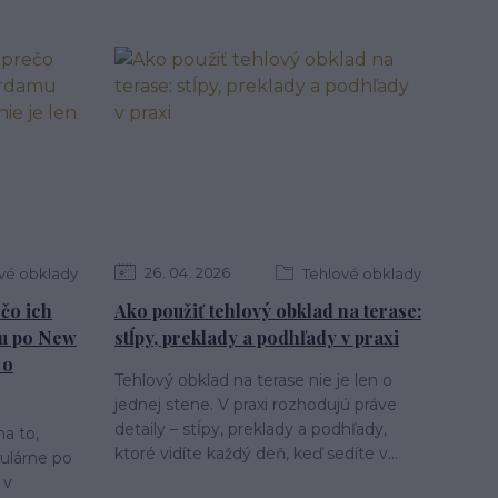
26
04
2026
vé obklady
Tehlové obklady
ečo ich
Ako použiť tehlový obklad na terase:
mu po New
stĺpy, preklady a podhľady v praxi
 o
Tehlový obklad na terase nie je len o
jednej stene. V praxi rozhodujú práve
detaily – stĺpy, preklady a podhľady,
a to,
ktoré vidíte každý deň, keď sedíte v...
ulárne po
 v