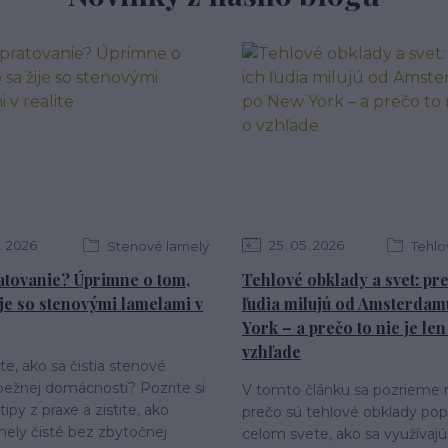
2026
25
05
2026
Stenové lamely
Tehlo
atovanie? Úprimne o tom,
Tehlové obklady a svet: pr
ije so stenovými lamelami v
ľudia milujú od Amsterda
York – a prečo to nie je len
vzhľade
e, ako sa čistia stenové
bežnej domácnosti? Pozrite si
V tomto článku sa pozrieme n
tipy z praxe a zistite, ako
prečo sú tehlové obklady pop
mely čisté bez zbytočnej
celom svete, ako sa využívajú