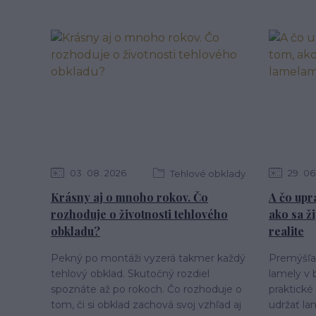
03
08
2026
29
06
Tehlové obklady
Krásny aj o mnoho rokov. Čo
A čo upr
rozhoduje o životnosti tehlového
ako sa ž
obkladu?
realite
Pekný po montáži vyzerá takmer každý
Premýšľat
tehlový obklad. Skutočný rozdiel
lamely v 
spoznáte až po rokoch. Čo rozhoduje o
praktické 
tom, či si obklad zachová svoj vzhľad aj
udržať la