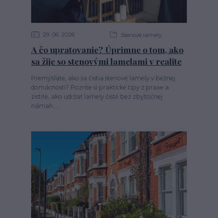
29
06
2026
Stenové lamely
A čo upratovanie? Úprimne o tom, ako
sa žije so stenovými lamelami v realite
Premýšľate, ako sa čistia stenové lamely v bežnej
domácnosti? Pozrite si praktické tipy z praxe a
zistite, ako udržať lamely čisté bez zbytočnej
námah...