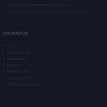
PDF formulár na odstúpenie od kúpnej zmluvy
Online formulár na vrátenie tovaru a odstúpenie od zmluvy
INFORMÁCIE
O nás
Návod na montáž
Partnerská sieť
Showroom
Faktúračné údaje
Často kladené otázky
Zanechajte nám recenziu