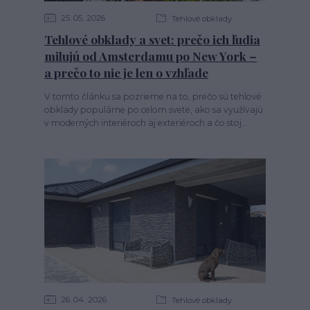
25
05
2026
Tehlové obklady
Tehlové obklady a svet: prečo ich ľudia
milujú od Amsterdamu po New York –
a prečo to nie je len o vzhľade
V tomto článku sa pozrieme na to, prečo sú tehlové
obklady populárne po celom svete, ako sa využívajú
v moderných interiéroch aj exteriéroch a čo stoj...
26
04
2026
Tehlové obklady