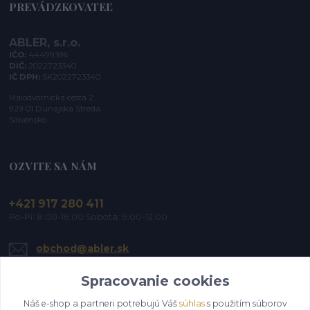
PREVÁDZKOVATEĽ
ABLER, s.r.o.
IČO:
44499396
DIČ:
2022723340
IČ DPH:
SK2022723340
Malodvornícka cesta 2
929 01 Dunajská Streda
Slovensko
OZVITE SA NÁM
+421 917 280 411
Po-Pi: 8:00-16:00 Sobota: 9:00-12:00
obchod@abler.sk
Spracovanie cookies
Náš e-shop a partneri potrebujú Váš
súhlas
s použitím súborov