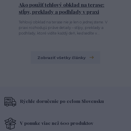
Ako použiť tehlový obklad na terase:
stĺpy, preklady a podhľady v praxi
Tehlový obklad na terase nie je len o jednej stene. V
praxi rozhodujú práve detaily – stĺpy, preklady a
podhľady, ktoré vidíte každý deň, keď sedíte v...
Zobraziť všetky články
Rýchle doručenie po celom Slovensku
V ponuke viac než 600 produktov