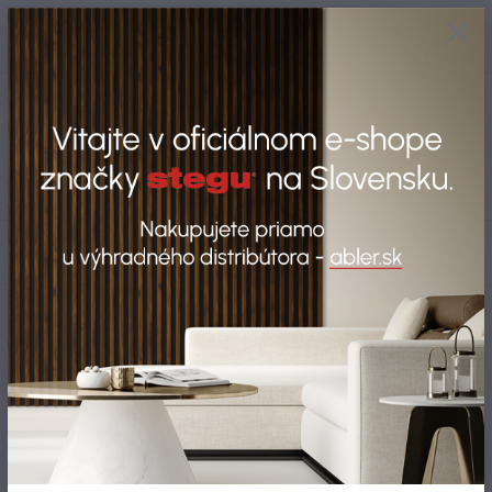
+421 917 280 411
0
ks
Po-Pi: 8:00-16:00 Sobota: 9:00-
0,00 EUR
12:00
Menu
Hľadať
Úvod
Stenové lamely
Stenové lamely SILENTO
Stenové lamely
SILENTO
Najnovšie
Najlacnejšie
Najdrahšie