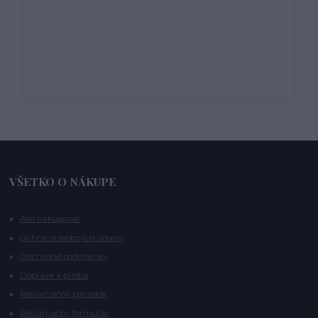
VŠETKO O NÁKUPE
Ako nakupovať
Ochrana osobných údajov
Obchodné podmienky
Doprava a platba
Reklamačný poriadok
Reklamačný formulár