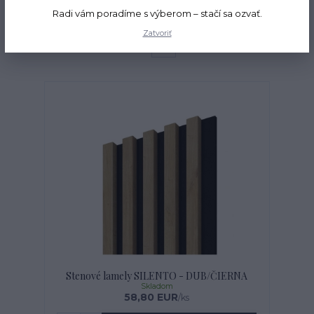
Radi vám poradíme s výberom – stačí sa ozvať.
Zobrazujem 1-1 z 1
Zatvoriť
strana
z 1
Stenové lamely SILENTO - DUB/ČIERNA
Skladom
58,80 EUR
/
ks