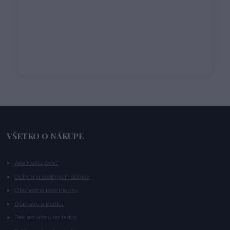
VŠETKO O NÁKUPE
Ako nakupovať
Ochrana osobných údajov
Obchodné podmienky
Doprava a platba
Reklamačný poriadok