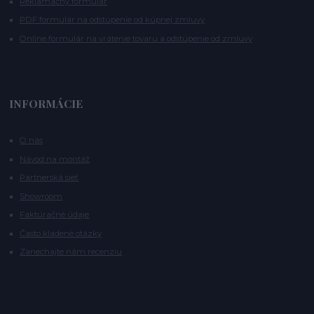
Reklamačný formulár
PDF formulár na odstúpenie od kúpnej zmluvy
Online formulár na vrátenie tovaru a odstúpenie od zmluvy
INFORMÁCIE
O nás
Návod na montáž
Partnerská sieť
Showroom
Faktúračné údaje
Často kladené otázky
Zanechajte nám recenziu