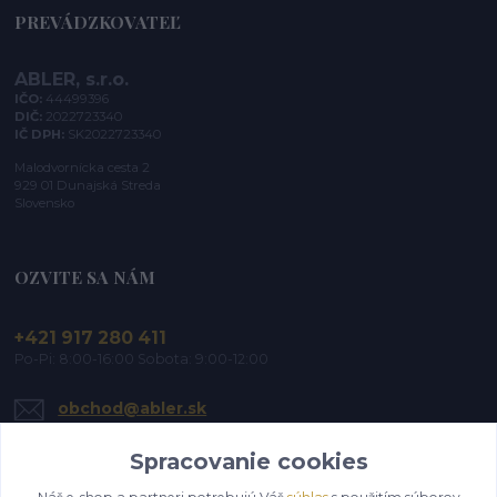
PREVÁDZKOVATEĽ
ABLER, s.r.o.
IČO:
44499396
DIČ:
2022723340
IČ DPH:
SK2022723340
Malodvornícka cesta 2
929 01 Dunajská Streda
Slovensko
OZVITE SA NÁM
+421 917 280 411
Po-Pi: 8:00-16:00 Sobota: 9:00-12:00
obchod@abler.sk
Spracovanie cookies