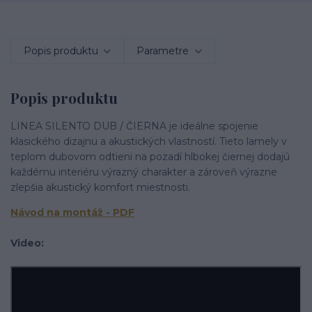
Popis produktu
Parametre
Popis produktu
LINEA SILENTO DUB / ČIERNA je ideálne spojenie
klasického dizajnu a akustických vlastností. Tieto lamely v
teplom dubovom odtieni na pozadí hlbokej čiernej dodajú
každému interiéru výrazný charakter a zároveň výrazne
zlepšia akustický komfort miestnosti.
Ná
vod na montáž - PDF
Video: