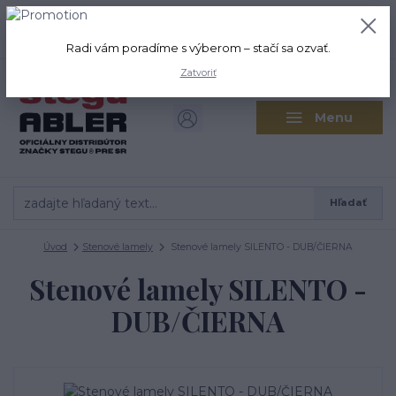
+421 917 280 411
0
ks
Po-Pi: 8:00-16:00 Sobota: 9:00-
0,00 EUR
12:00
Radi vám poradíme s výberom – stačí sa ozvať.
Zatvoriť
Menu
Hľadať
Úvod
Stenové lamely
Stenové lamely SILENTO - DUB/ČIERNA
Stenové lamely SILENTO -
DUB/ČIERNA