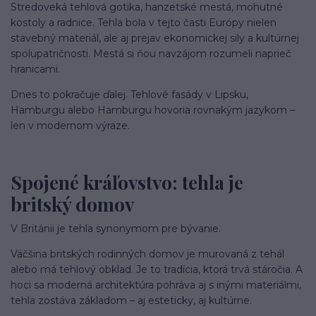
Stredoveká tehlová gotika, hanzetské mestá, mohutné
kostoly a radnice. Tehla bola v tejto časti Európy nielen
stavebný materiál, ale aj prejav ekonomickej sily a kultúrnej
spolupatričnosti. Mestá si ňou navzájom rozumeli naprieč
hranicami.
Dnes to pokračuje ďalej. Tehlové fasády v Lipsku,
Hamburgu alebo Hamburgu hovoria rovnakým jazykom –
len v modernom výraze.
Spojené kráľovstvo: tehla je
britský domov
V Británii je tehla synonymom pre bývanie.
Väčšina britských rodinných domov je murovaná z tehál
alebo má tehlový obklad. Je to tradícia, ktorá trvá stáročia. A
hoci sa moderná architektúra pohráva aj s inými materiálmi,
tehla zostáva základom – aj esteticky, aj kultúrne.