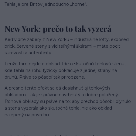
Tehla je pre Britov jednoducho „home".
New York: prečo to tak vyzerá
Keď vidíte zábery z New Yorku – industriálne lofty, exposed
brick, červené steny s viditeľnými škárami – máte pocit
surovosti a autenticity.
Lenže tam nejde o obklad. Ide o skutočnú tehlovú stenu,
kde tehla na rohu fyzicky pokračuje z jednej strany na
druhú. Práve to pôsobí tak prirodzene.
A presne tento efekt sa dá dosiahnuť aj tehlových
obkladom – ak je správne navrhnutý a dobre položený.
Rohové obklady sú práve na to: aby prechod pôsobil plynulo
a stena vyzerala ako skutočná tehla, nie ako obklad
nalepený na povrchu.