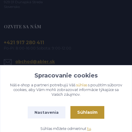
929 01 Dunajská Streda
Slovensko
OZVITE SA NÁM
+421 917 280 411
Po-Pi: 8:00-16:00 Sobota: 9:00-12:00
obchod@abler.sk
Spracovanie cookies
Náš e-shop a partneri potrebujú Váš
súhlas
s použitím súborov
cookies, aby Vám mohli zobrazovať informácie týkajúce sa
Vašich záujmov.
Upraviť zber cookies.
Súhlasím
Nastavenia
©2019-2026 ABLER, s.r.o. | Všetky práva vyhradené
Súhlas môžete odmietnuť
tu
.
Vytvorené na
Eshop-rychlo.sk