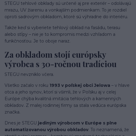
STEGU tehlové obklady sú určené aj pre exteriér – odolávajú
mrazu, UV žiareniu a vonkajším podmienkam. To je rozdiel
oproti sadrovým obkladom, ktoré sú výhradne do interiéru.
Takže keď si vyberiete tehlový obklad na fasádu, terasu
alebo stĺpy – nie je to kompromis medzi vzhľadom a
funkčnosťou. Je to oboje naraz.
Za obkladom stojí európsky
výrobca s 30-ročnou tradíciou
STEGU nevzniklo včera.
Všetko začalo v roku
1993 v poľskej obci Jelowa
– v hlave
otca a jeho synov, ktorí si všimli, že v Poľsku aj v celej
Európe chýba kvalitná imitácia tehlových a kamenných
obkladov. Z malej rodinnej firmy sa stala vedúca európska
značka.
Dnes je STEGU
jediným výrobcom v Európe s plne
automatizovanou výrobou obkladov
. To neznamená, že