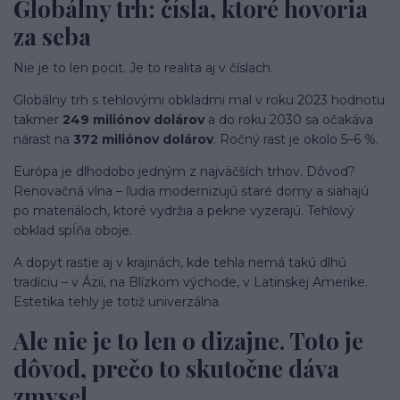
Globálny trh: čísla, ktoré hovoria
za seba
Nie je to len pocit. Je to realita aj v číslach.
Globálny trh s tehlovými obkladmi mal v roku 2023 hodnotu
takmer
249 miliónov dolárov
a do roku 2030 sa očakáva
nárast na
372 miliónov dolárov
. Ročný rast je okolo 5–6 %.
Európa je dlhodobo jedným z najväčších trhov. Dôvod?
Renovačná vlna – ľudia modernizujú staré domy a siahajú
po materiáloch, ktoré vydržia a pekne vyzerajú. Tehlový
obklad spĺňa oboje.
A dopyt rastie aj v krajinách, kde tehla nemá takú dlhú
tradíciu – v Ázii, na Blízkom východe, v Latinskej Amerike.
Estetika tehly je totiž univerzálna.
Ale nie je to len o dizajne. Toto je
dôvod, prečo to skutočne dáva
zmysel.