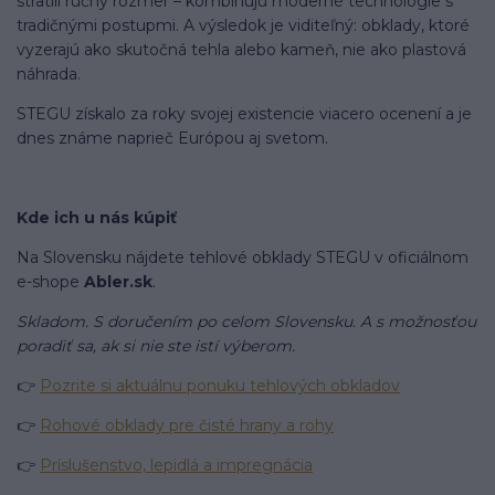
stratili ručný rozmer – kombinujú moderné technológie s
tradičnými postupmi. A výsledok je viditeľný: obklady, ktoré
vyzerajú ako skutočná tehla alebo kameň, nie ako plastová
náhrada.
STEGU získalo za roky svojej existencie viacero ocenení a je
dnes známe naprieč Európou aj svetom.
Kde ich u nás kúpiť
Na Slovensku nájdete tehlové obklady STEGU v oficiálnom
e-shope
Abler.sk
.
Skladom. S doručením po celom Slovensku. A s možnosťou
poradiť sa, ak si nie ste istí výberom.
👉
Pozrite si aktuálnu ponuku tehlových obkladov
👉
Rohové obklady pre čisté hrany a rohy
👉
Príslušenstvo, lepidlá a impregnácia