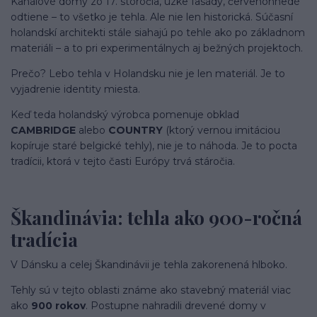
Kanálové domy zo 17. storočia, úzke fasády, červenohnedé
odtiene – to všetko je tehla. Ale nie len historická. Súčasní
holandskí architekti stále siahajú po tehle ako po základnom
materiáli – a to pri experimentálnych aj bežných projektoch.
Prečo? Lebo tehla v Holandsku nie je len materiál. Je to
vyjadrenie identity miesta.
Keď teda holandský výrobca pomenuje obklad
CAMBRIDGE
alebo
COUNTRY
(ktorý vernou imitáciou
kopíruje staré belgické tehly), nie je to náhoda. Je to pocta
tradícii, ktorá v tejto časti Európy trvá stáročia.
Škandinávia: tehla ako 900-ročná
tradícia
V Dánsku a celej Škandinávii je tehla zakorenená hlboko.
Tehly sú v tejto oblasti známe ako stavebný materiál viac
ako
900 rokov
. Postupne nahradili drevené domy v