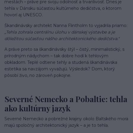
mestách – práve pre svoju odolnosť a trvanlivosť. Dnes je
tehla v Dánsku súčasťou kultúrneho dedičstva, o ktorom
hovorí aj UNESCO.
Škandinávsky architekt Nanna Flintholm to vyjadrila priamo:
„Tehla zohrala centrálnu úlohu v dánskej výstavbe a je
dôležitou súčasťou nášho architektonického dedičstva."
A práve preto sa škandinávsky štýl – čistý, minimalistický, s
prírodným nádychom – tak dobre hodí k tehlovým
obkladom. Teplé odtiene tehly a studená škandinávska
estetika sa navzájom vyvažujú. Výsledok? Dom, ktorý
pôsobí živo, no zároveň pokojne.
Severné Nemecko a Pobaltie: tehla
ako kultúrny jazyk
Severné Nemecko a pobrežné krajiny okolo Baltského mora
majú spoločný architektonický jazyk – a je to tehla.