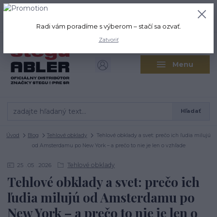
+421 917 280 411
0
ks
Po-Pi: 8:00-16:00 Sobota: 9:00-
0,00 EUR
12:00
Radi vám poradíme s výberom – stačí sa ozvať.
Zatvoriť
Menu
Hľadať
Úvod
Blog
Tehlové obklady
Tehlové obklady a svet: prečo ich ľudia milujú
od Amsterdamu po New York – a prečo to nie je len o vzhľade
Tehlové obklady
25
05
2026
Tehlové obklady a svet: prečo ich
ľudia milujú od Amsterdamu po
New York – a prečo to nie je len o