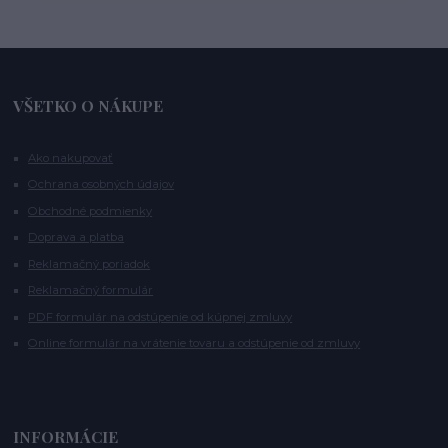
VŠETKO O NÁKUPE
Ako nakupovať
Ochrana osobných údajov
Obchodné podmienky
Doprava a platba
Reklamačný poriadok
Reklamačný formulár
PDF formulár na odstúpenie od kúpnej zmluvy
Online formulár na vrátenie tovaru a odstúpenie od zmluvy
INFORMÁCIE