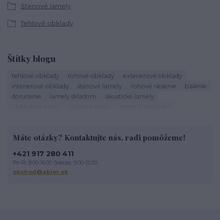
Stenové lamely
Tehlové obklady
Štítky blogu
tehlové obklady
rohové obklady
exterierové obklady
interierové obklady
stenové lamely
rohové riešenie
balenie
doručenie
lamely skladom
akustické lamely
obklad na stenu
výber obkladu
montáž obkladu
škárovanie
roh obkladu
obklad rohu
tehlový roh
kamenné obklady
sadrové obklady
tehlové obklady exteriér
Máte otázky? Kontaktujte nás, radi pomôžeme!
tehlové obklady na stĺpy
tehlové obklady terasa
obklad na terasu
exterierový obklad
tehlové oklady
+421 917 280 411
obklad imitácia tehly
tehlová fasáda
údržba lamiel
Po-Pi: 8:00-16:00 Sobota: 9:00-12:00
drevené lamely
čistenie lamiel
lamely na stenu
obchod@abler.sk
dekoratívne lamely
STEGU lamely
Životnosť tehlového obkladu