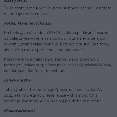
Tu sa dostávame k veci, o ktorej sa hovorí menej – a pritom
rozhoduje možno najviac.
Farba, ktorá nevychádza
Pri tehlových obkladoch STEGU je farba pridávaná priamo
do celej zmesi – nie len na povrch. To znamená, že aj po
rokoch vyzerá obklad rovnako. Bez vyblednutia. Bez toho,
aby ste ho museli pretierať alebo obnovovať.
Porovnajte to s maľovanou stenou alebo povrchovo
farbenými obkladmi: po čase je vidieť každý vráskavý kúsok,
kde farba odišla. Tu sa to nestane.
Ľahká údržba
Tehlový obklad nepotrebuje špeciálnu starostlivosť. Ak
použijete impregnáciu, ešte lepšie – chráni povrch a
predlžuje životnosť. Ale aj bez nej je údržba minimálna.
Mrazuvzdornosť