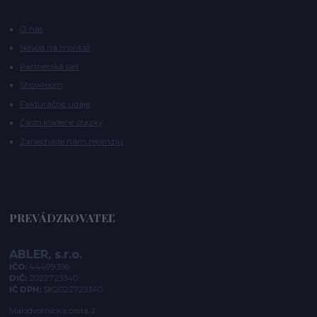
O nás
Návod na montáž
Partnerská sieť
Showroom
Faktúračné údaje
Často kladené otázky
Zanechajte nám recenziu
PREVÁDZKOVATEĽ
ABLER, s.r.o.
IČO:
44499396
DIČ:
2022723340
IČ DPH:
SK2022723340
Malodvornícka cesta 2