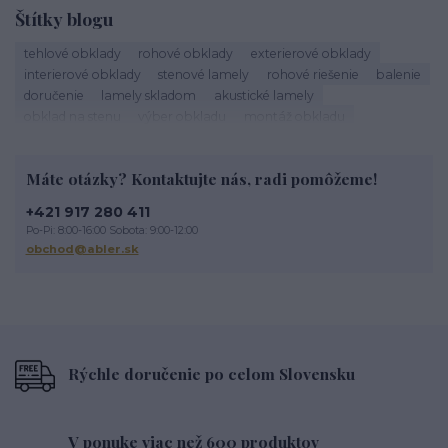
Štítky blogu
tehlové obklady
rohové obklady
exterierové obklady
interierové obklady
stenové lamely
rohové riešenie
balenie
doručenie
lamely skladom
akustické lamely
obklad na stenu
výber obkladu
montáž obkladu
škárovanie
roh obkladu
obklad rohu
tehlový roh
kamenné obklady
sadrové obklady
tehlové obklady exteriér
Máte otázky? Kontaktujte nás, radi pomôžeme!
tehlové obklady na stĺpy
tehlové obklady terasa
obklad na terasu
exterierový obklad
tehlové oklady
+421 917 280 411
obklad imitácia tehly
tehlová fasáda
údržba lamiel
Po-Pi: 8:00-16:00 Sobota: 9:00-12:00
drevené lamely
čistenie lamiel
lamely na stenu
obchod@abler.sk
dekoratívne lamely
STEGU lamely
Životnosť tehlového obkladu
Rýchle doručenie po celom Slovensku
V ponuke viac než 600 produktov