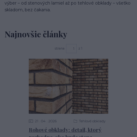
výber – od stenových lamiel až po tehlové obklady – všetko
skladom, bez čakania.
Najnovšie články
strana
z 1
21
04
2026
Tehlové obklady
Rohové obklady: detail, ktorý
rozhodne, ako bude stena