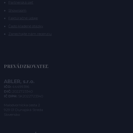
Partnerská sieť
Showroom
Faktúračné údaje
Často kladené otázky
Zanechajte nám recenziu
PREVÁDZKOVATEĽ
ABLER, s.r.o.
IČO:
44499396
DIČ:
2022723340
IČ DPH:
SK2022723340
Malodvornícka cesta 2
929 01 Dunajská Streda
Slovensko