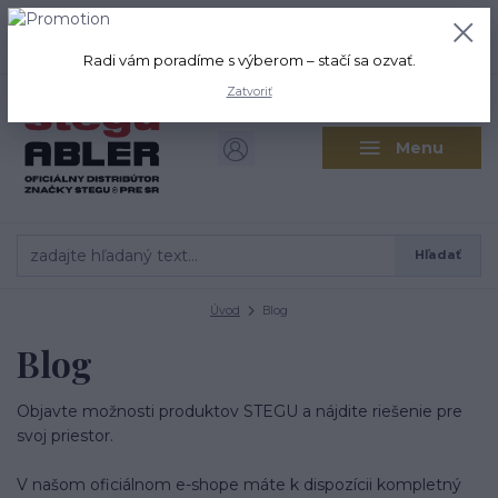
+421 917 280 411
0
ks
Po-Pi: 8:00-16:00 Sobota: 9:00-
0,00 EUR
12:00
Radi vám poradíme s výberom – stačí sa ozvať.
Zatvoriť
Menu
Hľadať
Úvod
Blog
Blog
Objavte možnosti produktov STEGU a nájdite riešenie pre
svoj priestor.
V našom oficiálnom e-shope máte k dispozícii kompletný