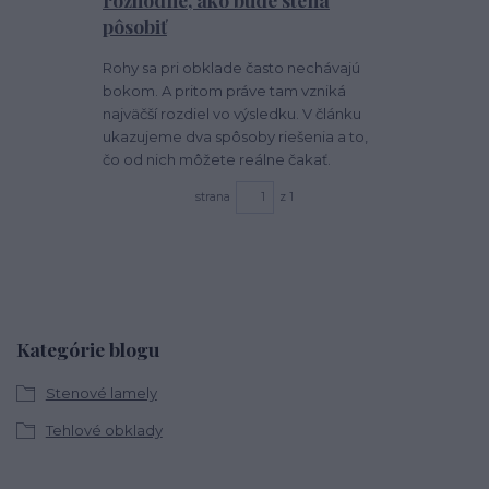
pôsobiť
Rohy sa pri obklade často nechávajú
bokom. A pritom práve tam vzniká
najväčší rozdiel vo výsledku. V článku
ukazujeme dva spôsoby riešenia a to,
čo od nich môžete reálne čakať.
strana
z 1
Kategórie blogu
Stenové lamely
Tehlové obklady