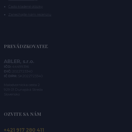
Často kladené otázky
Zanechajte nám recenziu
PREVÁDZKOVATEĽ
ABLER, s.r.o.
IČO:
44499396
DIČ:
2022723340
IČ DPH:
SK2022723340
Malodvornícka cesta 2
929 01 Dunajská Streda
Slovensko
OZVITE SA NÁM
+421 917 280 411