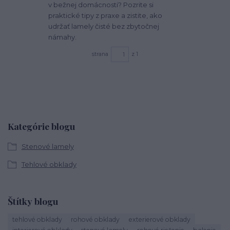
v bežnej domácnosti? Pozrite si
praktické tipy z praxe a zistite, ako
udržať lamely čisté bez zbytočnej
námahy.
strana
z 1
Kategórie blogu
Stenové lamely
Tehlové obklady
Štítky blogu
tehlové obklady
rohové obklady
exterierové obklady
interierové obklady
stenové lamely
rohové riešenie
balenie