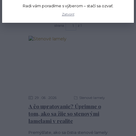
Radi vám poradíme s výberom – stačí sa ozvať.
Najnovšie články
Zatvoriť
strana
z 1
29
06
2026
Stenové lamely
A čo upratovanie? Úprimne o
tom, ako sa žije so stenovými
lamelami v realite
Premýšľate, ako sa čistia stenové lamely