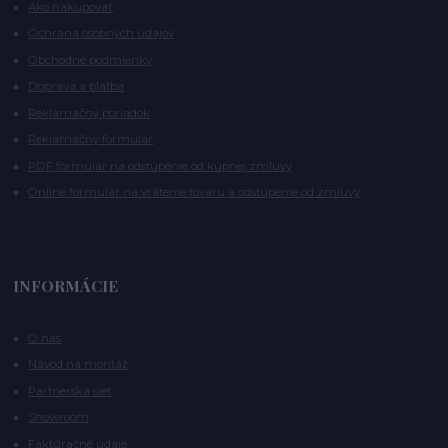
Ako nakupovať
Ochrana osobných údajov
Obchodné podmienky
Doprava a platba
Reklamačný poriadok
Reklamačný formulár
PDF formulár na odstúpenie od kúpnej zmluvy
Online formulár na vrátenie tovaru a odstúpenie od zmluvy
INFORMÁCIE
O nás
Návod na montáž
Partnerská sieť
Showroom
Faktúračné údaje