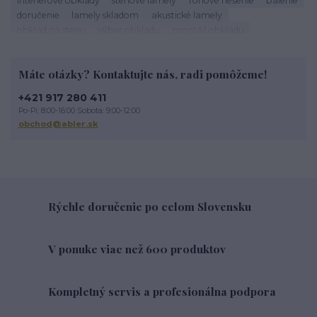
doručenie
lamely skladom
akustické lamely
obklad na stenu
výber obkladu
montáž obkladu
škárovanie
roh obkladu
obklad rohu
tehlový roh
kamenné obklady
sadrové obklady
tehlové obklady exteriér
Máte otázky? Kontaktujte nás, radi pomôžeme!
tehlové obklady na stĺpy
tehlové obklady terasa
obklad na terasu
exterierový obklad
tehlové oklady
+421 917 280 411
obklad imitácia tehly
tehlová fasáda
údržba lamiel
Po-Pi: 8:00-16:00 Sobota: 9:00-12:00
drevené lamely
čistenie lamiel
lamely na stenu
obchod@abler.sk
dekoratívne lamely
STEGU lamely
Životnosť tehlového obkladu
Rýchle doručenie po celom Slovensku
V ponuke viac než 600 produktov
Kompletný servis a profesionálna podpora