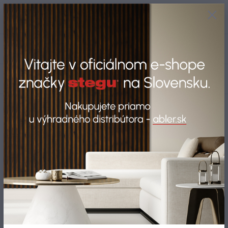
+421 917 280 411
0
ks
Po-Pi: 8:00-16:00 Sobota: 9:00-
0,00 EUR
12:00
Menu
Hľadať
Úvod
Blog
Blog
Objavte možnosti produktov STEGU a nájdite riešenie pre
svoj priestor.
V našom oficiálnom e-shope máte k dispozícii kompletný
výber – od stenových lamiel až po tehlové obklady – všetko
skladom, bez čakania.