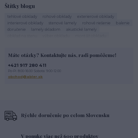
Štítky blogu
tehlové obklady
rohové obklady
exterierové obklady
interierové obklady
stenové lamely
rohové riešenie
balenie
doručenie
lamely skladom
akustické lamely
obklad na stenu
výber obkladu
montáž obkladu
škárovanie
roh obkladu
obklad rohu
tehlový roh
kamenné obklady
sadrové obklady
tehlové obklady exteriér
Máte otázky? Kontaktujte nás, radi pomôžeme!
tehlové obklady na stĺpy
tehlové obklady terasa
obklad na terasu
exterierový obklad
tehlové oklady
+421 917 280 411
obklad imitácia tehly
tehlová fasáda
údržba lamiel
Po-Pi: 8:00-16:00 Sobota: 9:00-12:00
drevené lamely
čistenie lamiel
lamely na stenu
obchod@abler.sk
dekoratívne lamely
STEGU lamely
Životnosť tehlového obkladu
Rýchle doručenie po celom Slovensku
V ponuke viac než 600 produktov