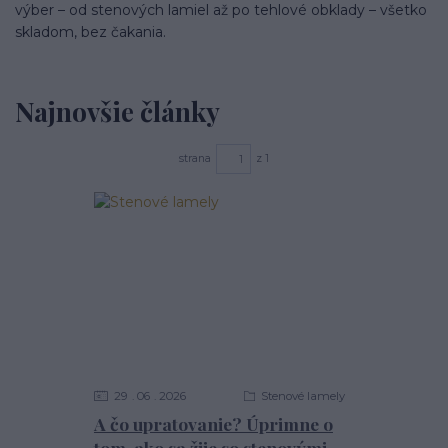
výber – od stenových lamiel až po tehlové obklady – všetko
skladom, bez čakania.
Najnovšie články
strana
z 1
29
06
2026
Stenové lamely
A čo upratovanie? Úprimne o
tom, ako sa žije so stenovými