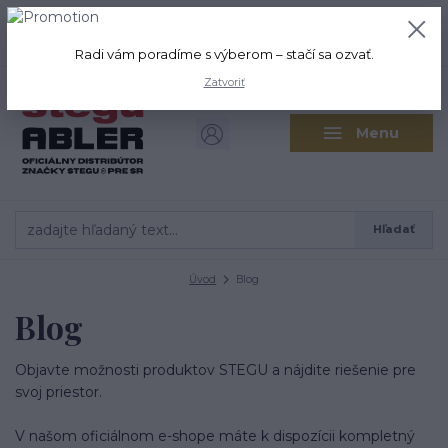
+421 917 280 411
0
ks
Po-Pi: 8:00-16:00 Sobota: 9:00-
0,00 EUR
12:00
Radi vám poradíme s výberom – stačí sa ozvať.
Zatvoriť
Menu
Hľadať
Úvod
Blog
Blog
Objavte možnosti produktov STEGU a nájdite riešenie pre
svoj priestor.
V našom oficiálnom e-shope máte k dispozícii kompletný