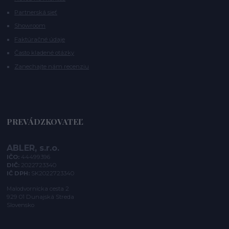
Partnerská sieť
Showroom
Faktúračné údaje
Často kladené otázky
Zanechajte nám recenziu
PREVÁDZKOVATEĽ
ABLER, s.r.o.
IČO:
44499396
DIČ:
2022723340
IČ DPH:
SK2022723340
Malodvornícka cesta 2
929 01 Dunajská Streda
Slovensko