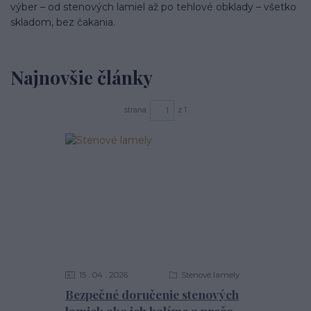
výber – od stenových lamiel až po tehlové obklady – všetko
skladom, bez čakania.
Najnovšie články
strana
z 1
15
04
2026
Stenové lamely
Bezpečné doručenie stenových
lamiel: ako ich balíme a prečo