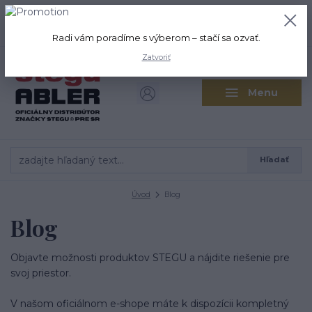
+421 917 280 411
0
ks
Po-Pi: 8:00-16:00 Sobota: 9:00-
0,00 EUR
12:00
Radi vám poradíme s výberom – stačí sa ozvať.
Zatvoriť
Menu
Hľadať
Úvod
Blog
Blog
Objavte možnosti produktov STEGU a nájdite riešenie pre
svoj priestor.
V našom oficiálnom e-shope máte k dispozícii kompletný