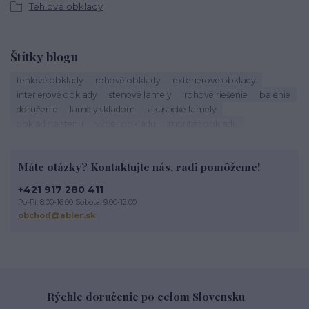
Tehlové obklady
Štítky blogu
tehlové obklady
rohové obklady
exterierové obklady
interierové obklady
stenové lamely
rohové riešenie
balenie
doručenie
lamely skladom
akustické lamely
obklad na stenu
výber obkladu
montáž obkladu
škárovanie
roh obkladu
obklad rohu
tehlový roh
kamenné obklady
sadrové obklady
tehlové obklady exteriér
Máte otázky? Kontaktujte nás, radi pomôžeme!
tehlové obklady na stĺpy
tehlové obklady terasa
obklad na terasu
exterierový obklad
tehlové oklady
+421 917 280 411
obklad imitácia tehly
tehlová fasáda
údržba lamiel
Po-Pi: 8:00-16:00 Sobota: 9:00-12:00
drevené lamely
čistenie lamiel
lamely na stenu
obchod@abler.sk
dekoratívne lamely
STEGU lamely
Životnosť tehlového obkladu
Rýchle doručenie po celom Slovensku