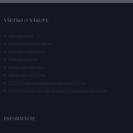
VŠETKO O NÁKUPE
Ako nakupovať
Ochrana osobných údajov
Obchodné podmienky
Doprava a platba
Reklamačný poriadok
Reklamačný formulár
PDF formulár na odstúpenie od kúpnej zmluvy
Online formulár na vrátenie tovaru a odstúpenie od zmluvy
INFORMÁCIE