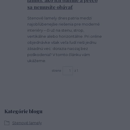
sa nemusíte obávať
Stenové lamely dnes patria medzi
najobľúbenejšie riešenia pre moderné
interiéry – či už na stenu, strop,
vertikálne alebo horizontálne. Pri online
objednávke však veľa ľudí rieši jednu
zásadnú vec: dorazia naozaj bez
poškodenia? V tomto článku vám
ukážeme.
strana
z 1
Kategórie blogu
Stenové lamely