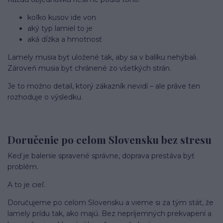
koľko kusov ide von
aký typ lamiel to je
aká dĺžka a hmotnosť
Lamely musia byť uložené tak, aby sa v balíku nehýbali.
Zároveň musia byť chránené zo všetkých strán.
Je to možno detail, ktorý zákazník nevidí – ale práve ten
rozhoduje o výsledku.
Doručenie po celom Slovensku bez stresu
Keď je balenie spravené správne, doprava prestáva byť
problém.
A to je cieľ.
Doručujeme po celom Slovensku a vieme si za tým stáť, že
lamely prídu tak, ako majú. Bez nepríjemných prekvapení a