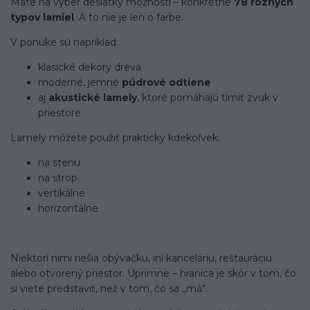
Máte na výber desiatky možností – konkrétne
78 rôznych
typov lamiel
. A to nie je len o farbe.
V ponuke sú napríklad:
klasické dekory dreva
moderné, jemné
púdrové odtiene
aj
akustické lamely
, ktoré pomáhajú tlmiť zvuk v
priestore
Lamely môžete použiť prakticky kdekoľvek:
na stenu
na strop
vertikálne
horizontálne
Niektorí nimi riešia obývačku, iní kanceláriu, reštauráciu
alebo otvorený priestor. Úprimne – hranica je skôr v tom, čo
si viete predstaviť, než v tom, čo sa „má“.