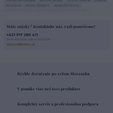
doručenie
lamely skladom
akustické lamely
obklad na stenu
výber obkladu
montáž obkladu
škárovanie
roh obkladu
obklad rohu
tehlový roh
kamenné obklady
sadrové obklady
tehlové obklady exteriér
Máte otázky? Kontaktujte nás, radi pomôžeme!
tehlové obklady na stĺpy
tehlové obklady terasa
obklad na terasu
exterierový obklad
tehlové oklady
+421 917 280 411
obklad imitácia tehly
tehlová fasáda
údržba lamiel
Po-Pi: 8:00-16:00 Sobota: 9:00-12:00
drevené lamely
čistenie lamiel
lamely na stenu
obchod@abler.sk
dekoratívne lamely
STEGU lamely
Životnosť tehlového obkladu
Rýchle doručenie po celom Slovensku
V ponuke viac než 600 produktov
Kompletný servis a profesionálna podpora