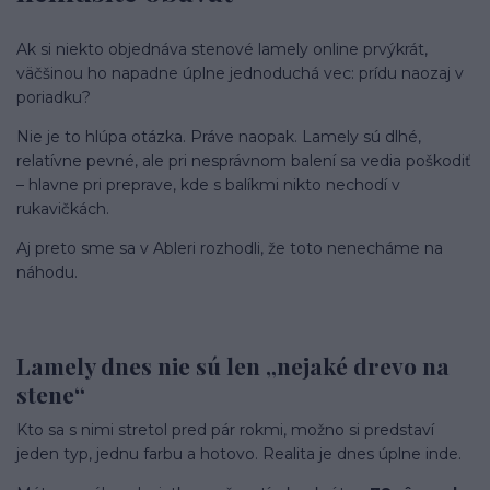
Ak si niekto objednáva stenové lamely online prvýkrát,
väčšinou ho napadne úplne jednoduchá vec: prídu naozaj v
poriadku?
Nie je to hlúpa otázka. Práve naopak. Lamely sú dlhé,
relatívne pevné, ale pri nesprávnom balení sa vedia poškodiť
– hlavne pri preprave, kde s balíkmi nikto nechodí v
rukavičkách.
Aj preto sme sa v Ableri rozhodli, že toto nenecháme na
náhodu.
Lamely dnes nie sú len „nejaké drevo na
stene“
Kto sa s nimi stretol pred pár rokmi, možno si predstaví
jeden typ, jednu farbu a hotovo. Realita je dnes úplne inde.