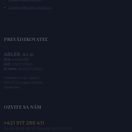
Zanechajte nám recenziu
PREVÁDZKOVATEĽ
ABLER, s.r.o.
IČO:
44499396
DIČ:
2022723340
IČ DPH:
SK2022723340
Malodvornícka cesta 2
929 01 Dunajská Streda
Slovensko
OZVITE SA NÁM
+421 917 280 411
Po-Pi: 8:00-16:00 Sobota: 9:00-12:00