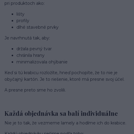
pri produktoch ako:
lišty
profily
dlhé stavebné prvky
Je navrhnutá tak, aby:
držala pevný tvar
chránila hrany
minimalizovala ohýbanie
Keď si tú krabicu rozložíte, hneď pochopíte, že to nie je
obyčajný kartón. Je to riešenie, ktoré má presne svoj účel.
A presne preto sme ho zvolili.
Každá objednávka sa balí individuálne
Nie je to tak, že vezmeme lamely a hodíme ich do krabice.
Každú objednávku riešime podľa toho: