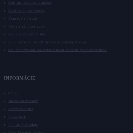
Ochrana osobných údajov
Obchodné podmienky
Doprava a platba
Reklamačný poriadok
Reklamačný formulár
PDF formulár na odstúpenie od kúpnej zmluvy
Online formulár na vrátenie tovaru a odstúpenie od zmluvy
INFORMÁCIE
O nás
Návod na montáž
Partnerská sieť
Showroom
Faktúračné údaje
Často kladené otázky