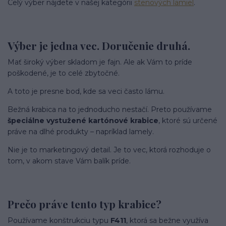
Celý výber nájdete v našej kategórii
stenových lamiel
.
Výber je jedna vec. Doručenie druhá.
Mať široký výber skladom je fajn. Ale ak Vám to príde
poškodené, je to celé zbytočné.
A toto je presne bod, kde sa veci často lámu.
Bežná krabica na to jednoducho nestačí. Preto používame
špeciálne vystužené kartónové krabice
, ktoré sú určené
práve na dlhé produkty – napríklad lamely.
Nie je to marketingový detail. Je to vec, ktorá rozhoduje o
tom, v akom stave Vám balík príde.
Prečo práve tento typ krabice?
Používame konštrukciu typu
F411
, ktorá sa bežne využíva