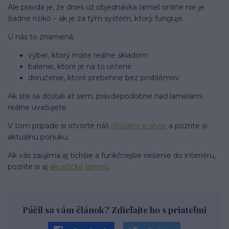
Ale pravda je, že dnes už objednávka lamiel online nie je
žiadne riziko – ak je za tým systém, ktorý funguje.
U nás to znamená:
výber, ktorý máte reálne skladom
balenie, ktoré je na to určené
doručenie, ktoré prebehne bez problémov
Ak ste sa dostali až sem, pravdepodobne nad lamelami
reálne uvažujete.
V tom prípade si otvorte náš
oficiálny e-shop
a pozrite si
aktuálnu ponuku.
Ak vás zaujíma aj tichšie a funkčnejšie riešenie do interiéru,
pozrite si aj
akustické lamely.
Páčil sa vám článok? Zdieľajte ho s priateľmi