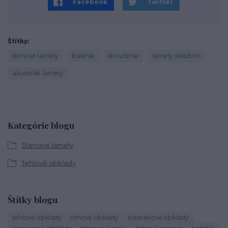
Facebook
Twitter
Štítky
stenové lamely
balenie
doručenie
lamely skladom
akustické lamely
Kategórie blogu
Stenové lamely
Tehlové obklady
Štítky blogu
tehlové obklady
rohové obklady
exterierové obklady
interierové obklady
stenové lamely
rohové riešenie
balenie