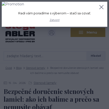
+421 917 280 411
0
ks
Po-Pi: 8:00-16:00 Sobota: 9:00-
0,00 EUR
12:00
Radi vám poradíme s výberom – stačí sa ozvať.
Zatvoriť
Menu
Hľadať
Úvod
Blog
Stenové lamely
Bezpečné doručenie stenových lamiel: ako
ich balíme a prečo sa nemusíte obávať
Stenové lamely
15
04
2026
Bezpečné doručenie stenových
lamiel: ako ich balíme a prečo sa
nemusíte obávať