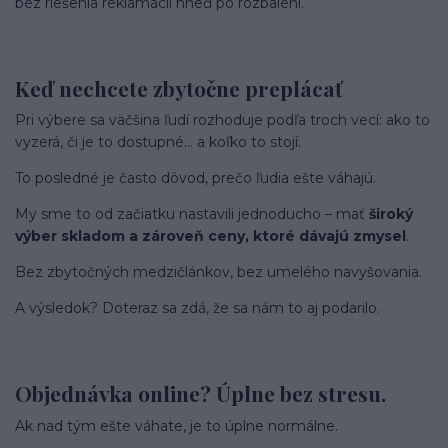
bez riešenia reklamácií hneď po rozbalení.
Keď nechcete zbytočne preplácať
Pri výbere sa väčšina ľudí rozhoduje podľa troch vecí: ako to
vyzerá, či je to dostupné… a koľko to stojí.
To posledné je často dôvod, prečo ľudia ešte váhajú.
My sme to od začiatku nastavili jednoducho – mať
široký
výber skladom a zároveň ceny, ktoré dávajú zmysel
.
Bez zbytočných medzičlánkov, bez umelého navyšovania.
A výsledok? Doteraz sa zdá, že sa nám to aj podarilo.
Objednávka online? Úplne bez stresu.
Ak nad tým ešte váhate, je to úplne normálne.