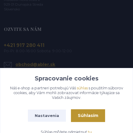
929 01 Dunajská Streda
Slovensko
OZVITE SA NÁM
+421 917 280 411
Po-Pi: 8:00-16:00 Sobota: 9:00-12:00
obchod@abler.sk
Spracovanie cookies
Náš e-shop a partneri potrebujú Váš
súhlas
s použitím súborov
cookies, aby Vám mohli zobrazovať informácie týkajúce sa
Vašich záujmov.
Upraviť zber cookies.
Súhlasím
Nastavenia
©2019-2026 ABLER, s.r.o. | Všetky práva vyhradené
Súhlas môžete odmietnuť
tu
.