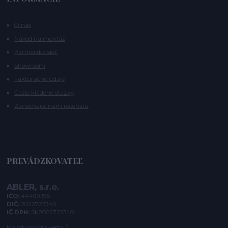
O nás
Návod na montáž
Partnerská sieť
Showroom
Faktúračné údaje
Často kladené otázky
Zanechajte nám recenziu
PREVÁDZKOVATEĽ
ABLER, s.r.o.
IČO:
44499396
DIČ:
2022723340
IČ DPH:
SK2022723340
Malodvornícka cesta 2