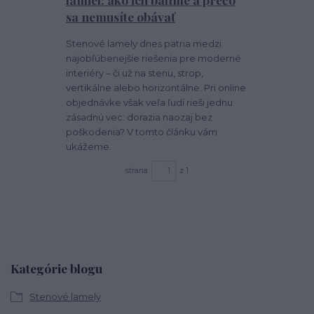
sa nemusíte obávať
Stenové lamely dnes patria medzi
najobľúbenejšie riešenia pre moderné
interiéry – či už na stenu, strop,
vertikálne alebo horizontálne. Pri online
objednávke však veľa ľudí rieši jednu
zásadnú vec: dorazia naozaj bez
poškodenia? V tomto článku vám
ukážeme.
strana
z 1
Kategórie blogu
Stenové lamely