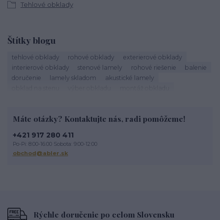
Tehlové obklady
Štítky blogu
tehlové obklady
rohové obklady
exterierové obklady
interierové obklady
stenové lamely
rohové riešenie
balenie
doručenie
lamely skladom
akustické lamely
obklad na stenu
výber obkladu
montáž obkladu
škárovanie
roh obkladu
obklad rohu
tehlový roh
kamenné obklady
sadrové obklady
tehlové obklady exteriér
Máte otázky? Kontaktujte nás, radi pomôžeme!
tehlové obklady na stĺpy
tehlové obklady terasa
obklad na terasu
exterierový obklad
tehlové oklady
+421 917 280 411
obklad imitácia tehly
tehlová fasáda
údržba lamiel
Po-Pi: 8:00-16:00 Sobota: 9:00-12:00
drevené lamely
čistenie lamiel
lamely na stenu
obchod@abler.sk
dekoratívne lamely
STEGU lamely
Životnosť tehlového obkladu
Rýchle doručenie po celom Slovensku