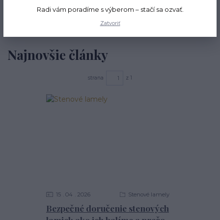
výber – od stenových lamiel až po tehlové obklady – všetko
Radi vám poradíme s výberom – stačí sa ozvať.
skladom, bez čakania.
Zatvoriť
Najnovšie články
strana
z 1
15
04
2026
Stenové lamely
Bezpečné doručenie stenových
lamiel: ako ich balíme a prečo