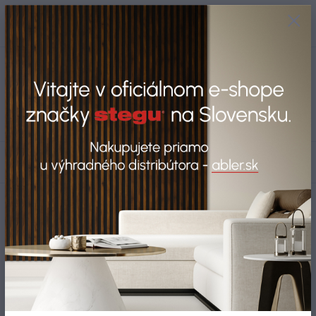
+421 917 280 411
0
ks
Po-Pi: 8:00-16:00 Sobota: 9:00-
0,00 EUR
12:00
Menu
Hľadať
Úvod
Blog
Blog
Objavte možnosti produktov STEGU a nájdite riešenie pre
svoj priestor.
V našom oficiálnom e-shope máte k dispozícii kompletný