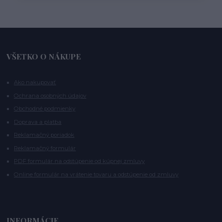
VŠETKO O NÁKUPE
Ako nakupovať
Ochrana osobných údajov
Obchodné podmienky
Doprava a platba
Reklamačný poriadok
Reklamačný formulár
PDF formulár na odstúpenie od kúpnej zmluvy
Online formulár na vrátenie tovaru a odstúpenie od zmluvy
INFORMÁCIE