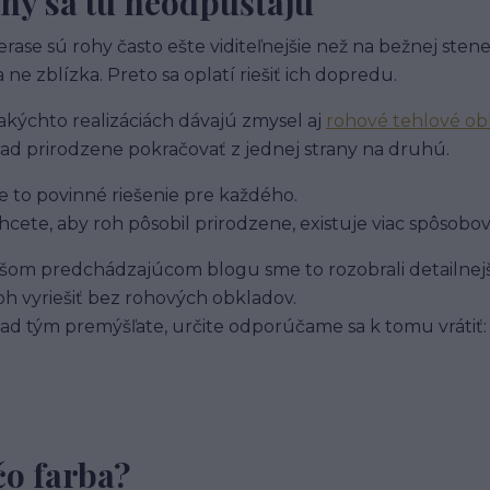
hy sa tu neodpúšťajú
erase sú rohy často ešte viditeľnejšie než na bežnej stene
a ne zblízka. Preto sa oplatí riešiť ich dopredu.
takýchto realizáciách dávajú zmysel aj
rohové tehlové ob
ad prirodzene pokračovať z jednej strany na druhú.
je to povinné riešenie pre každého.
hcete, aby roh pôsobil prirodzene, existuje viac spôsobov,
šom predchádzajúcom blogu sme to rozobrali detailnejš
oh vyriešiť bez rohových obkladov.
ad tým premýšľate, určite odporúčame sa k tomu vrátiť
čo farba?