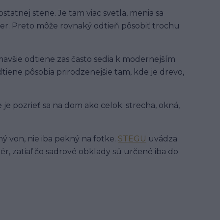
ostatnej stene. Je tam viac svetla, menia sa
čer. Preto môže rovnaký odtieň pôsobiť trochu
tmavšie odtiene zas často sedia k modernejším
tiene pôsobia prirodzenejšie tam, kde je drevo,
 je pozrieť sa na dom ako celok: strecha, okná,
ný von, nie iba pekný na fotke.
STEGU
uvádza
r, zatiaľ čo sadrové obklady sú určené iba do