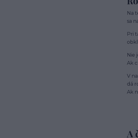
Ro
Na t
sa n
Pri 
obkl
Nie 
Ak c
V na
dá r
Ak n
A 