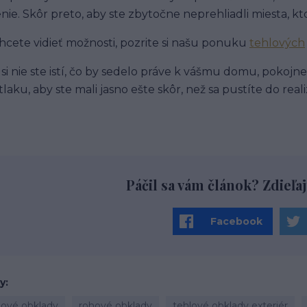
enie. Skôr preto, aby ste zbytočne neprehliadli miesta,
hcete vidieť možnosti, pozrite si našu ponuku
tehlových
 si nie ste istí, čo by sedelo práve k vášmu domu, pokojn
tlaku, aby ste mali jasno ešte skôr, než sa pustíte do reali
Páčil sa vám článok? Zdieľaj
Facebook
ky
lové obklady
rohové obklady
tehlové obklady exteriér