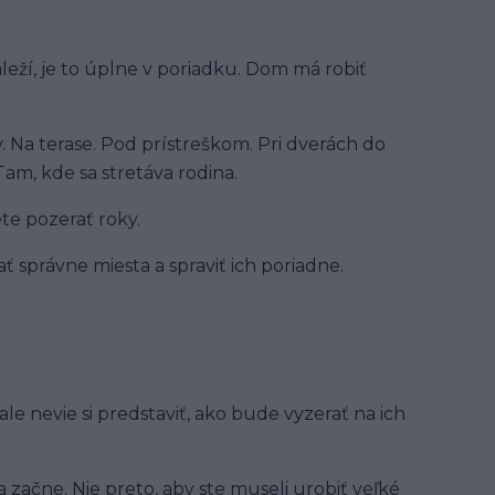
ží, je to úplne v poriadku. Dom má robiť
. Na terase. Pod prístreškom. Pri dverách do
Tam, kde sa stretáva rodina.
te pozerať roky.
ť správne miesta a spraviť ich poriadne.
ale nevie si predstaviť, ako bude vyzerať na ich
a začne. Nie preto, aby ste museli urobiť veľké