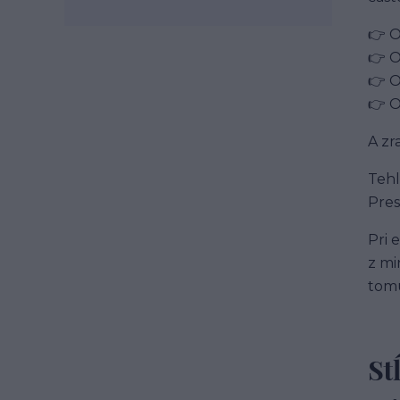
tehlové oklady
obklad imitácia tehly
tehlová fasáda
údržba lamiel
👉 O
drevené lamely
čistenie lamiel
👉 O
lamely na stenu
dekoratívne lamely
👉 O
STEGU lamely
👉 O
Životnosť tehlového obkladu
A zr
Tehl
Pres
Pri 
z mi
tomu
St