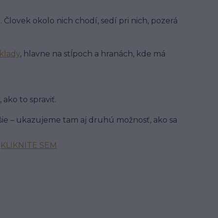
. Človek okolo nich chodí, sedí pri nich, pozerá
klady
, hlavne na stĺpoch a hranách, kde má
 ako to spraviť.
ie – ukazujeme tam aj druhú možnosť, ako sa
:
KLIKNITE SEM