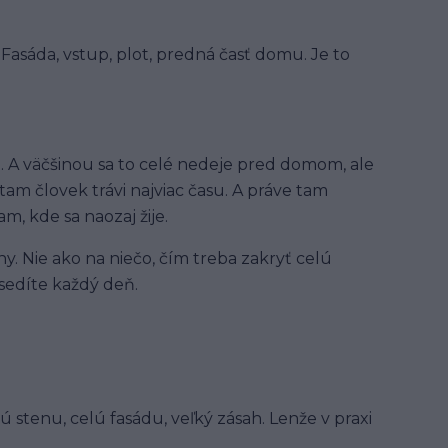
. Fasáda, vstup, plot, predná časť domu. Je to
. A väčšinou sa to celé nedeje pred domom, ale
tam človek trávi najviac času. A práve tam
am, kde sa naozaj žije.
any. Nie ako na niečo, čím treba zakryť celú
 sedíte každý deň.
ú stenu, celú fasádu, veľký zásah. Lenže v praxi