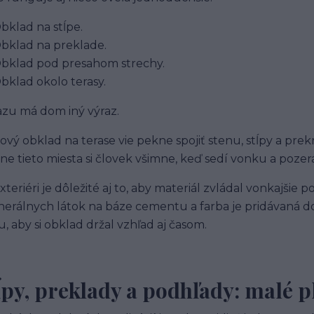
bklad na stĺpe.
bklad na preklade.
bklad pod presahom strechy.
bklad okolo terasy.
azu má dom iný výraz.
ový obklad na terase vie pekne spojiť stenu, stĺpy a prekr
ne tieto miesta si človek všimne, keď sedí vonku a pozerá
exteriéri je dôležité aj to, aby materiál zvládal vonkaj
nerálnych látok na báze cementu a farba je pridávaná do
, aby si obklad držal vzhľad aj časom.
ĺpy, preklady a podhľady: malé pl