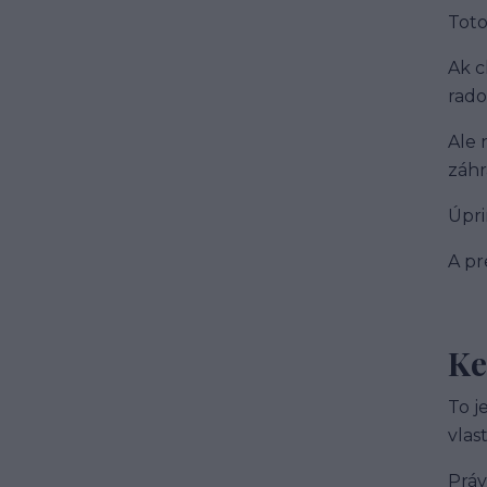
Toto
Ak c
rado
Ale 
záhr
Úpri
A pr
Ke
To j
vlas
Práv