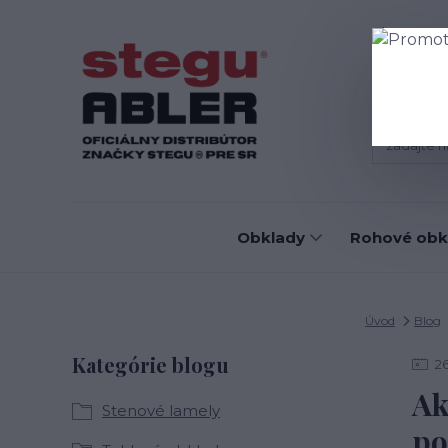
Blog
D
Obklady
Rohové obk
Úvod
Blog
Kategórie blogu
2
Ak
Stenové lamely
po