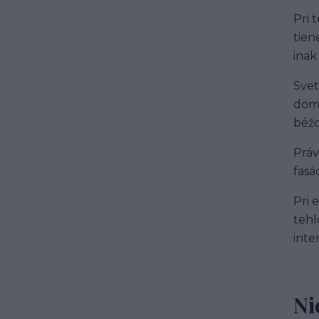
Pri 
tien
inak
Svet
domo
béžo
Práv
fasá
Pri 
tehl
inte
Ni