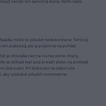
obklad nerobí len samotná stena. Veľmi často
á fasáda, môže to pôsobiť nedokončene. Tehlový
en praktická, ale aj príjemná na pohľad.
 je citlivejšia než na rovnej stene. Hrany,
Ak sa obklad lepí pod presah alebo na preklad,
tom škárovaní. Pri škárovaní sa odporúča
é, aby výsledok pôsobil rovnomerne.