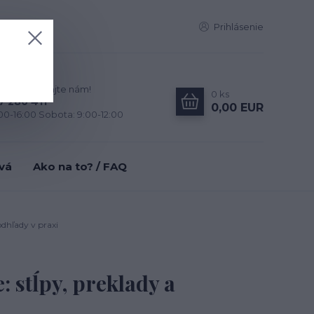
Prihlásenie
zky? Zavolajte nám!
0
ks
7 280 411
0,00 EUR
:00-16:00 Sobota: 9:00-12:00
tvá
Ako na to? / FAQ
odhľady v praxi
: stĺpy, preklady a