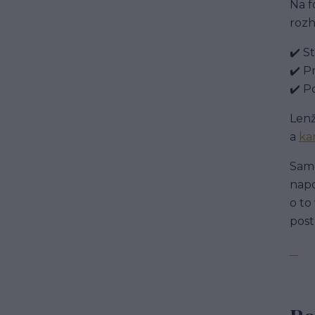
Na f
rozh
✔️ S
✔️ P
✔️ P
Lenž
a
ka
Samo
napo
o to
post