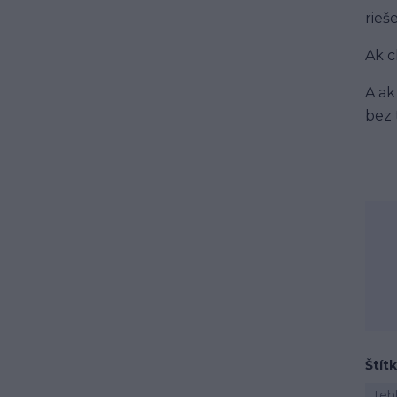
rieš
Ak c
A ak
bez 
Štít
teh