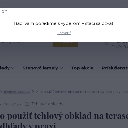
oprava a platba
Kontakt
O nás
Viac
Radi vám poradíme s výberom – stačí sa ozvať.
Zatvoriť
Máte otá
+421 91
Hľadať
Po-Pi: 8
lady
Stenové lamely
Top akcie
Príslušens
Tehlové obklady
Ako použiť tehlový obklad na terase: stĺpy, preklady a p
Tehlové obklady
6
04
2026
o použiť tehlový obklad na terase
dhľady v praxi