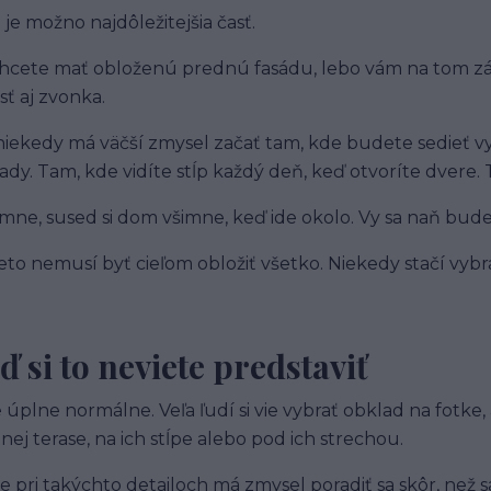
 je možno najdôležitejšia časť.
hcete mať obloženú prednú fasádu, lebo vám na tom zále
sť aj zvonka.
niekedy má väčší zmysel začať tam, kde budete sedieť vy
ady. Tam, kde vidíte stĺp každý deň, keď otvoríte dvere. 
mne, sused si dom všimne, keď ide okolo. Vy sa naň bude
eto nemusí byť cieľom obložiť všetko. Niekedy stačí vybra
ď si to neviete predstaviť
e úplne normálne. Veľa ľudí si vie vybrať obklad na fotke, 
tnej terase, na ich stĺpe alebo pod ich strechou.
e pri takýchto detailoch má zmysel poradiť sa skôr, než s