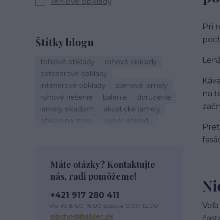
Tehlové obklady
Pri 
poch
Štítky blogu
Lenž
tehlové obklady
rohové obklady
exterierové obklady
Káva
interierové obklady
stenové lamely
na t
rohové riešenie
balenie
doručenie
začn
lamely skladom
akustické lamely
obklad na stenu
výber obkladu
Pret
montáž obkladu
škárovanie
fasá
roh obkladu
obklad rohu
tehlový roh
kamenné obklady
Máte otázky? Kontaktujte
sadrové obklady
nás, radi pomôžeme!
tehlové obklady exteriér
Ni
tehlové obklady na stĺpy
+421 917 280 411
tehlové obklady terasa
Veľa
Po-Pi: 8:00-16:00 Sobota: 9:00-12:00
obklad na terasu
exterierový obklad
obchod@abler.sk
čast