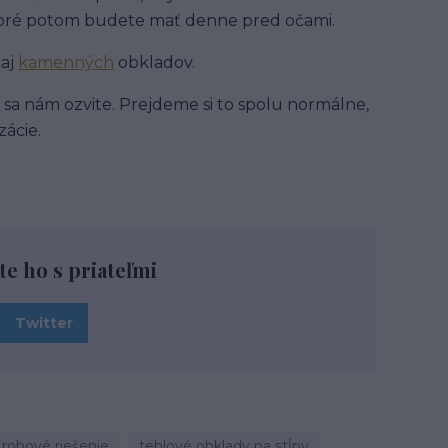
 ktoré potom budete mať denne pred očami.
aj
kamenných
obkladov.
e sa nám ozvite. Prejdeme si to spolu normálne,
zácie.
te ho s priateľmi
Twitter
rohové riešenie
tehlové obklady na stĺpy