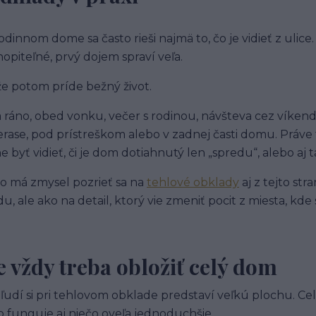
rodinnom dome sa často rieši najmä to, čo je vidieť z ulice
opiteľné, prvý dojem spraví veľa.
e potom príde bežný život.
 ráno, obed vonku, večer s rodinou, návšteva cez víkend
erase, pod prístreškom alebo v zadnej časti domu. Práve 
e byť vidieť, či je dom dotiahnutý len „spredu“, alebo aj t
o má zmysel pozrieť sa na
tehlové obklady
aj z tejto str
du, ale ako na detail, ktorý vie zmeniť pocit z miesta, kde
e vždy treba obložiť celý dom
 ľudí si pri tehlovom obklade predstaví veľkú plochu. Cel
o funguje aj niečo oveľa jednoduchšie.