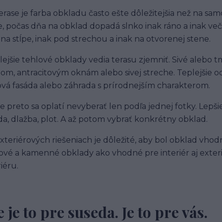
terase je farba obkladu často ešte dôležitejšia než na sam
e, počas dňa na obklad dopadá slnko inak ráno a inak ve
 na stĺpe, inak pod strechou a inak na otvorenej stene.
lejšie tehlové obklady vedia terasu zjemniť. Sivé alebo 
m, antracitovým oknám alebo sivej streche. Teplejšie od
vá fasáda alebo záhrada s prírodnejším charakterom.
e preto sa oplatí nevyberať len podľa jednej fotky. Lepšie
da, dlažba, plot. A až potom vybrať konkrétny obklad.
exteriérových riešeniach je dôležité, aby bol obklad vhod
ové a kamenné obklady ako vhodné pre interiér aj exterié
riéru.
e je to pre suseda. Je to pre vás.