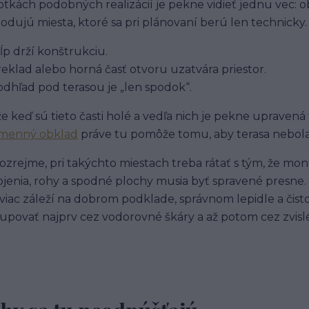
otkách podobných realizácií je pekne vidieť jednu vec: 
odujú miesta, ktoré sa pri plánovaní berú len technicky.
tĺp drží konštrukciu.
reklad alebo horná časť otvoru uzatvára priestor.
odhľad pod terasou je „len spodok“.
e keď sú tieto časti holé a vedľa nich je pekne upraven
menný obklad
práve tu pomôže tomu, aby terasa nebola l
zrejme, pri takýchto miestach treba rátať s tým, že montáž
jenia, rohy a spodné plochy musia byť spravené presne. 
 viac záleží na dobrom podklade, správnom lepidle a čis
upovať najprv cez vodorovné škáry a až potom cez zvisl