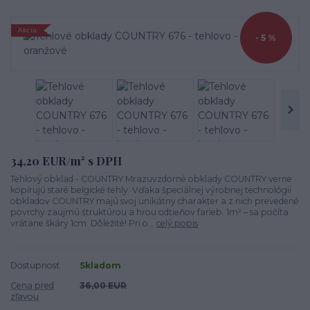
Akcia
- 5 %
34,20 EUR/m² s DPH
Tehlový obklad - COUNTRY Mrazuvzdorné obklady COUNTRY verne
kopírujú staré belgické tehly. Vďaka špeciálnej výrobnej technológii
obkladov COUNTRY majú svoj unikátny charakter a z nich prevedené
povrchy zaujmú štruktúrou a hrou odtieňov farieb. 1m² – sa počíta
vrátane škáry 1cm. Dôležité! Pri o...
celý popis
Dostupnosť
Skladom
Cena pred
36,00 EUR
zľavou