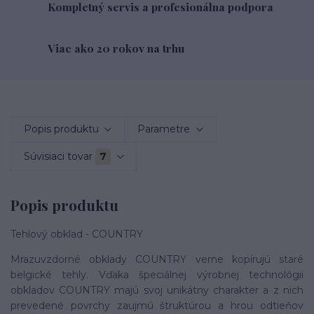
Kompletný servis a profesionálna podpora
Viac ako 20 rokov na trhu
Popis produktu
Parametre
Súvisiaci tovar
7
Popis produktu
Tehlový obklad - COUNTRY
Mrazuvzdorné obklady COUNTRY verne kopírujú staré
belgické tehly. Vďaka špeciálnej výrobnej technológii
obkladov COUNTRY majú svoj unikátny charakter a z nich
prevedené povrchy zaujmú štruktúrou a hrou odtieňov