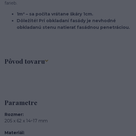
farieb.
1m² – sa počíta vrátane škáry 1cm.
Dôležité! Pri obkladaní fasády je nevhodné
obkladanú stenu natierať fasádnou penetráciou.
Pôvod tovaru
Parametre
Rozmer
205 x 62 x 14÷17 mm
Materiál