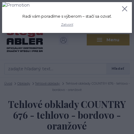
+421 917 280 411
0
ks
Po-Pi: 8:00-16:00 Sobota: 9:00-
0,00 EUR
12:00
Radi vám poradíme s výberom – stačí sa ozvať.
Zatvoriť
Menu
Hľadať
Úvod
Obklady
Tehlové obklady
Tehlové obklady COUNTRY 676 - tehlovo -
bordovo - oranžové
Tehlové obklady COUNTRY
676 - tehlovo - bordovo -
oranžové