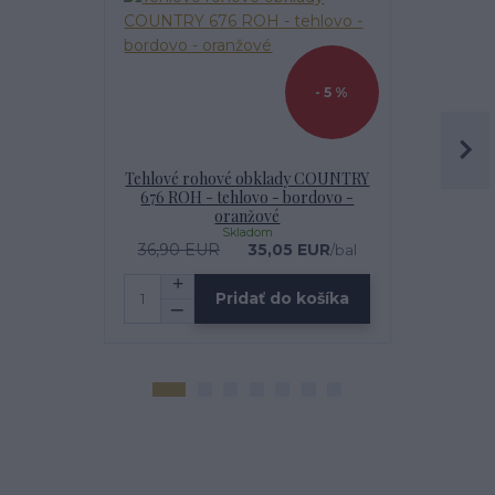
- 5 %
Tehlové rohové obklady COUNTRY
IMPREGNÁT
676 ROH - tehlovo - bordovo -
oranžové
Skladom
36,90 EUR
35,05 EUR
1
/
bal
Pridať do košíka