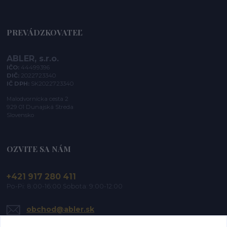
PREVÁDZKOVATEĽ
ABLER, s.r.o.
IČO:
44499396
DIČ:
2022723340
IČ DPH:
SK2022723340
Malodvornícka cesta 2
929 01 Dunajská Streda
Slovensko
OZVITE SA NÁM
+421 917 280 411
Po-Pi: 8:00-16:00 Sobota: 9:00-12:00
obchod@abler.sk