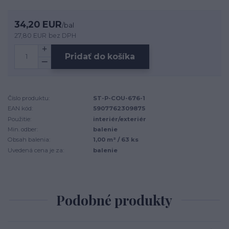
34,20 EUR
/
bal
27,80 EUR
bez DPH
Pridať do košíka
Číslo produktu:
ST-P-COU-676-1
EAN kód:
5907762309875
Použitie:
interiér/exteriér
Min. odber:
balenie
Obsah balenia:
1,00 m² / 63 ks
Uvedená cena je za:
balenie
Podobné produkty