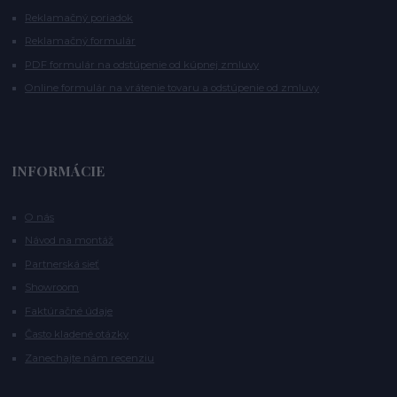
Reklamačný poriadok
Reklamačný formulár
PDF formulár na odstúpenie od kúpnej zmluvy
Online formulár na vrátenie tovaru a odstúpenie od zmluvy
INFORMÁCIE
O nás
Návod na montáž
Partnerská sieť
Showroom
Faktúračné údaje
Často kladené otázky
Zanechajte nám recenziu