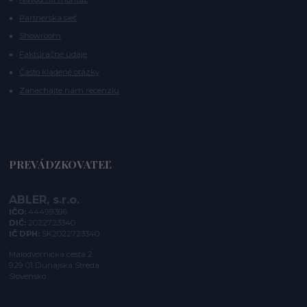
Partnerská sieť
Showroom
Faktúračné údaje
Často kladené otázky
Zanechajte nám recenziu
PREVÁDZKOVATEĽ
ABLER, s.r.o.
IČO:
44499396
DIČ:
2022723340
IČ DPH:
SK2022723340
Malodvornícka cesta 2
929 01 Dunajská Streda
Slovensko