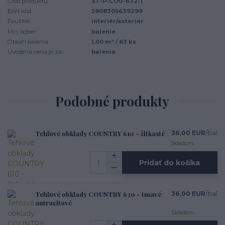
Číslo produktu:
ST-P-COU-672-1
EAN kód:
5908305639299
Použitie:
interiér/exteriér
Min. odber:
balenie
Obsah balenia:
1,00 m² / 63 ks
Uvedená cena je za:
balenie
Podobné produkty
Tehlové obklady COUNTRY 610 - žltkasté
36,00 EUR
/
bal
Skladom
Pridať do košíka
Tehlové obklady COUNTRY 630 - tmavé
36,00 EUR
/
bal
antracitové
Skladom