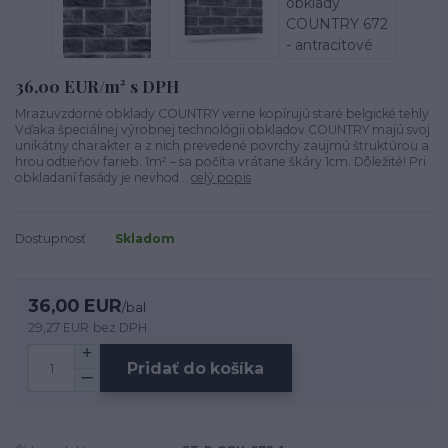
36,00 EUR/m² s DPH
Mrazuvzdorné obklady COUNTRY verne kopírujú staré belgické tehly.
Vďaka špeciálnej výrobnej technológii obkladov COUNTRY majú svoj
unikátny charakter a z nich prevedené povrchy zaujmú štruktúrou a
hrou odtieňov farieb. 1m² – sa počíta vrátane škáry 1cm. Dôležité! Pri
obkladaní fasády je nevhod...
celý popis
Dostupnosť
Skladom
36,00 EUR
/
bal
29,27 EUR
bez DPH
Pridať do košíka