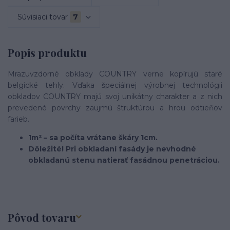
Súvisiaci tovar
7
Popis produktu
Mrazuvzdorné obklady COUNTRY verne kopírujú staré
belgické tehly. Vďaka špeciálnej výrobnej technológii
obkladov COUNTRY majú svoj unikátny charakter a z nich
prevedené povrchy zaujmú štruktúrou a hrou odtieňov
farieb.
1m² – sa počíta vrátane škáry 1cm.
Dôležité! Pri obkladaní fasády je nevhodné
obkladanú stenu natierať fasádnou penetráciou.
Pôvod tovaru