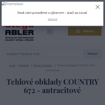
+421 917 280 411
0
ks
Po-Pi: 8:00-16:00 Sobota: 9:00-
0,00 EUR
12:00
Radi vám poradíme s výberom – stačí sa ozvať.
Zatvoriť
Menu
Hľadať
Úvod
Obklady
Tehlové obklady
Tehlové obklady COUNTRY 672 -
antracitové
Tehlové obklady COUNTRY
672 - antracitové