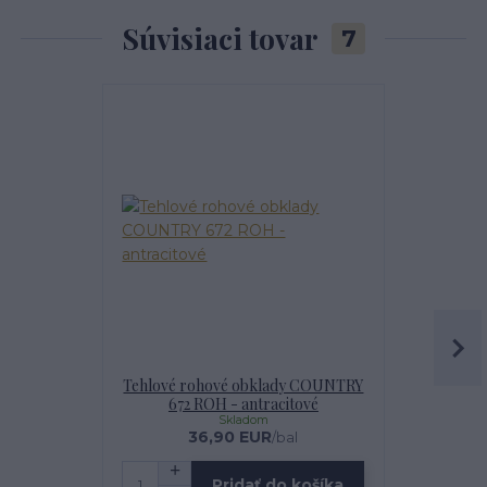
Súvisiaci tovar
7
Najpredávanejšie
Tehlové rohové obklady COUNTRY
IMPREGNÁT
672 ROH - antracitové
Skladom
36,90 EUR
1
/
bal
Pridať do košíka