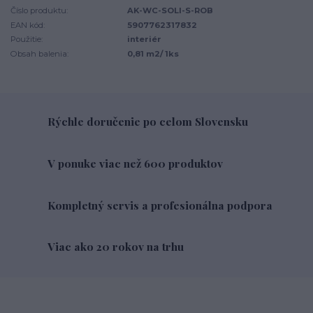
Číslo produktu:
AK-WC-SOLl-S-ROB
EAN kód:
5907762317832
Použitie:
interiér
Obsah balenia:
0,81 m2/ 1ks
Rýchle doručenie po celom Slovensku
V ponuke viac než 600 produktov
Kompletný servis a profesionálna podpora
Viac ako 20 rokov na trhu