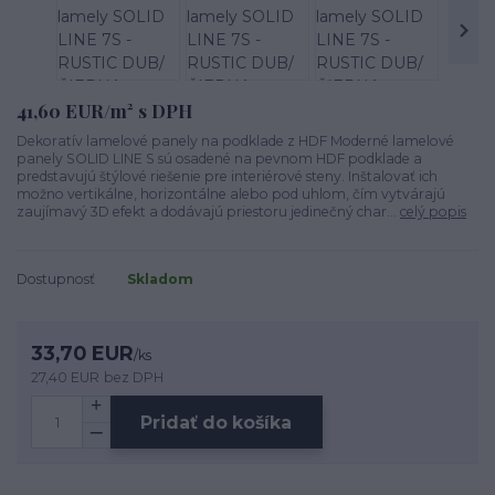
41,60 EUR/m² s DPH
Dekoratív lamelové panely na podklade z HDF Moderné lamelové
panely SOLID LINE S sú osadené na pevnom HDF podklade a
predstavujú štýlové riešenie pre interiérové steny. Inštalovať ich
možno vertikálne, horizontálne alebo pod uhlom, čím vytvárajú
zaujímavý 3D efekt a dodávajú priestoru jedinečný char...
celý popis
Dostupnosť
Skladom
33,70 EUR
/
ks
27,40 EUR
bez DPH
Pridať do košíka