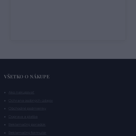
VŠETKO O NÁKUPE
Ako nakupovať
Ochrana osobných údajov
Obchodné podmienky
Doprava a platba
Reklamačný poriadok
Reklamačný formulár