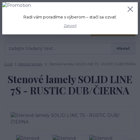
+421 917 280 411
0
ks
Po-Pi: 8:00-16:00 Sobota: 9:00-
0,00 EUR
12:00
Radi vám poradíme s výberom – stačí sa ozvať.
Zatvoriť
Menu
Hľadať
Úvod
Stenové lamely
Stenové lamely SOLID LINE 7S - RUSTIC DUB/ČIERNA
Stenové lamely SOLID LINE
7S - RUSTIC DUB/ČIERNA