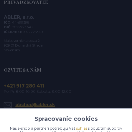
PREVÁDZKOVATEĽ
ABLER, s.r.o.
IČO:
44499396
DIČ:
2022723340
IČ DPH:
SK2022723340
Malodvornícka cesta 2
929 01 Dunajská Streda
Slovensko
OZVITE SA NÁM
+421 917 280 411
Po-Pi: 8:00-16:00 Sobota: 9:00-12:00
obchod@abler.sk
Spracovanie cookies
Náš e-shop a partneri potrebujú Váš
súhlas
s použitím súborov