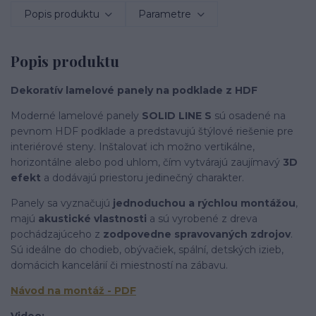
Popis produktu
Parametre
Popis produktu
Dekoratív lamelové panely na podklade z HDF
Moderné lamelové panely
SOLID LINE S
sú osadené na
pevnom HDF podklade a predstavujú štýlové riešenie pre
interiérové steny. Inštalovať ich možno vertikálne,
horizontálne alebo pod uhlom, čím vytvárajú zaujímavý
3D
efekt
a dodávajú priestoru jedinečný charakter.
Panely sa vyznačujú
jednoduchou a rýchlou montážou
,
majú
akustické vlastnosti
a sú vyrobené z dreva
pochádzajúceho z
zodpovedne spravovaných zdrojov
.
Sú ideálne do chodieb, obývačiek, spální, detských izieb,
domácich kancelárií či miestností na zábavu.
N
ávod na montáž - PDF
Video: