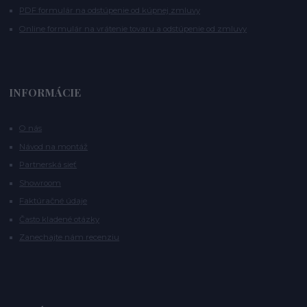
PDF formulár na odstúpenie od kúpnej zmluvy
Online formulár na vrátenie tovaru a odstúpenie od zmluvy
INFORMÁCIE
O nás
Návod na montáž
Partnerská sieť
Showroom
Faktúračné údaje
Často kladené otázky
Zanechajte nám recenziu