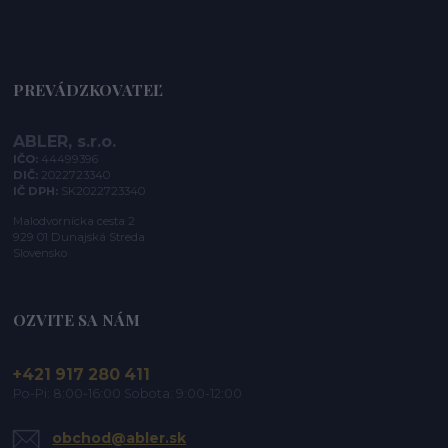
PREVÁDZKOVATEĽ
ABLER, s.r.o.
IČO:
44499396
DIČ:
2022723340
IČ DPH:
SK2022723340
Malodvornícka cesta 2
929 01 Dunajská Streda
Slovensko
OZVITE SA NÁM
+421 917 280 411
Po-Pi: 8:00-16:00 Sobota: 9:00-12:00
obchod@abler.sk