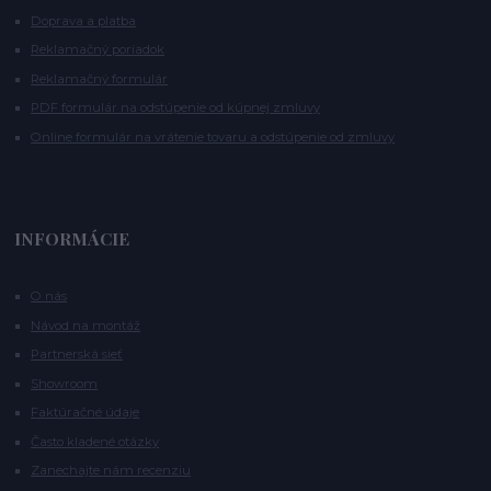
Doprava a platba
Reklamačný poriadok
Reklamačný formulár
PDF formulár na odstúpenie od kúpnej zmluvy
Online formulár na vrátenie tovaru a odstúpenie od zmluvy
INFORMÁCIE
O nás
Návod na montáž
Partnerská sieť
Showroom
Faktúračné údaje
Často kladené otázky
Zanechajte nám recenziu