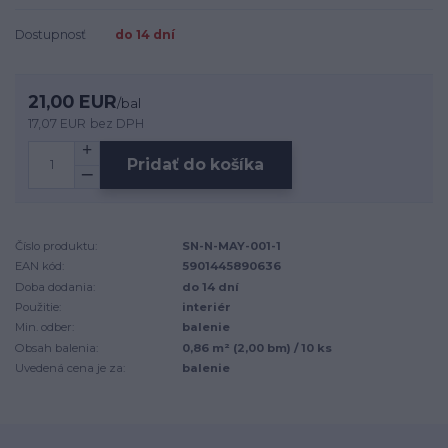
Dostupnosť
do 14 dní
21,00 EUR
/
bal
17,07 EUR
bez DPH
Pridať do košíka
Číslo produktu:
SN-N-MAY-001-1
EAN kód:
5901445890636
Doba dodania:
do 14 dní
Použitie:
interiér
Min. odber:
balenie
Obsah balenia:
0,86 m² (2,00 bm) / 10 ks
Uvedená cena je za:
balenie