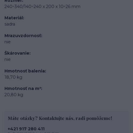
Rozmer
240÷340/140÷240 x 200 x 10÷26 mm
Materiál
sadra
Mrazuvzdornosť
nie
Škárovanie
nie
Hmotnosť balenia
18,70 kg
Hmotnosť na m²
20,80 kg
Máte otázky? Kontaktujte nás, radi pomôžeme!
+421 917 280 411