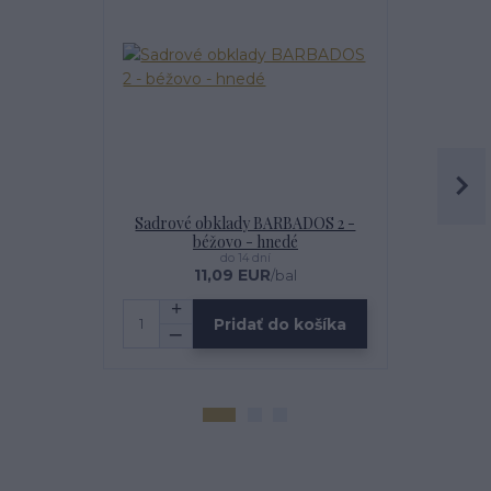
Sadrové obklady BARBADOS 2 -
IMPREGNÁT
béžovo - hnedé
do 14 dní
11,09 EUR
1
/
bal
Pridať do košíka