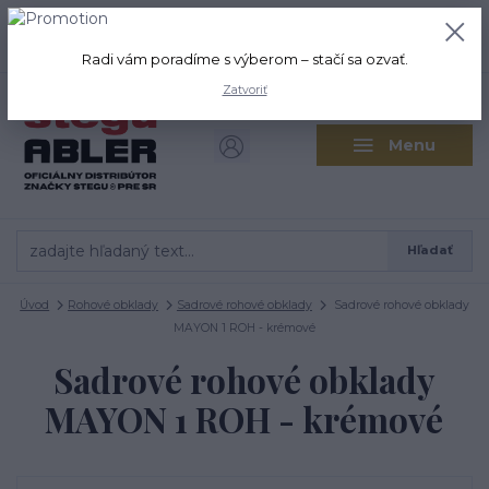
+421 917 280 411
0
ks
Po-Pi: 8:00-16:00 Sobota: 9:00-
0,00 EUR
12:00
Radi vám poradíme s výberom – stačí sa ozvať.
Zatvoriť
Menu
Hľadať
Úvod
Rohové obklady
Sadrové rohové obklady
Sadrové rohové obklady
MAYON 1 ROH - krémové
Sadrové rohové obklady
MAYON 1 ROH - krémové