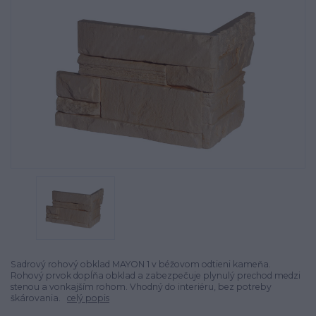
Sadrový rohový obklad MAYON 1 v béžovom odtieni kameňa.
Rohový prvok dopĺňa obklad a zabezpečuje plynulý prechod medzi
stenou a vonkajším rohom. Vhodný do interiéru, bez potreby
škárovania.
celý popis