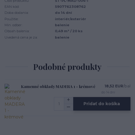
Číslo produktu:
ST-PL-MAD-004-1
EAN kód:
5907762308762
Doba dodania:
do 14 dní
Použitie:
interiér/exteriér
Min. odber:
balenie
Obsah balenia:
0,49 m² / 20 ks
Uvedená cena je za:
balenie
Podobné produkty
Kamenné obklady MADERA 1 - krémové
18,52 EUR
/
bal
do 14 dní
Pridať do košíka