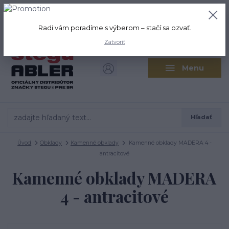
+421 917 280 411
0
ks
Po-Pi: 8:00-16:00 Sobota: 9:00-
0,00 EUR
12:00
Radi vám poradíme s výberom – stačí sa ozvať.
Zatvoriť
Menu
Hľadať
Úvod
Obklady
Kamenné obklady
Kamenné obklady MADERA 4 -
antracitové
Kamenné obklady MADERA
4 - antracitové