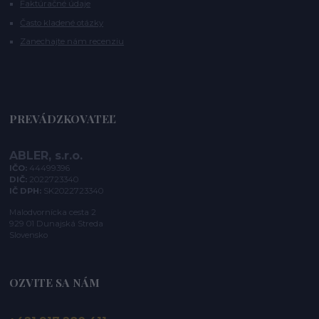
Faktúračné údaje
Často kladené otázky
Zanechajte nám recenziu
PREVÁDZKOVATEĽ
ABLER, s.r.o.
IČO:
44499396
DIČ:
2022723340
IČ DPH:
SK2022723340
Malodvornícka cesta 2
929 01 Dunajská Streda
Slovensko
OZVITE SA NÁM