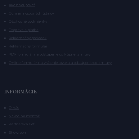
Ako nakupovať
Ochrana osobných údajov
Obchodné podmienky
Doprava a platba
Reklamačný poriadok
Reklamačný formulár
PDF formulár na odstúpenie od kúpnej zmluvy
Online formulár na vrátenie tovaru a odstúpenie od zmluvy
INFORMÁCIE
O nás
Návod na montáž
Partnerská sieť
Showroom