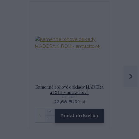
Najpredávanejšie
Kamenné rohové obklady MADERA
IMPREGNÁT
4 ROH - antracitové
do 14 dní
22,68 EUR
1
/
bal
Pridať do košíka