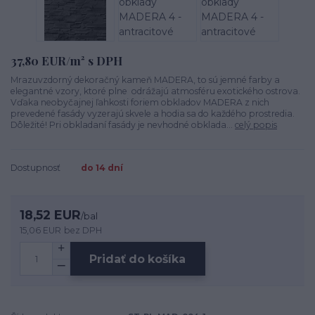
37,80 EUR/m² s DPH
Mrazuvzdorný dekoračný kameň MADERA, to sú jemné farby a
elegantné vzory, ktoré plne odrážajú atmosféru exotického ostrova.
Vďaka neobyčajnej ľahkosti foriem obkladov MADERA z nich
prevedené fasády vyzerajú skvele a hodia sa do každého prostredia.
Dôležité! Pri obkladaní fasády je nevhodné obklada...
celý popis
Dostupnosť
do 14 dní
18,52 EUR
/
bal
15,06 EUR
bez DPH
Pridať do košíka