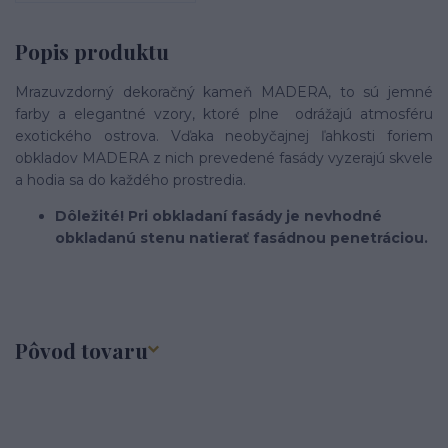
Popis produktu
Mrazuvzdorný dekoračný kameň MADERA, to sú jemné
farby a elegantné vzory, ktoré plne odrážajú atmosféru
exotického ostrova. Vďaka neobyčajnej ľahkosti foriem
obkladov MADERA z nich prevedené fasády vyzerajú skvele
a hodia sa do každého prostredia.
Dôležité! Pri obkladaní fasády je nevhodné
obkladanú stenu natierať fasádnou penetráciou.
Pôvod tovaru