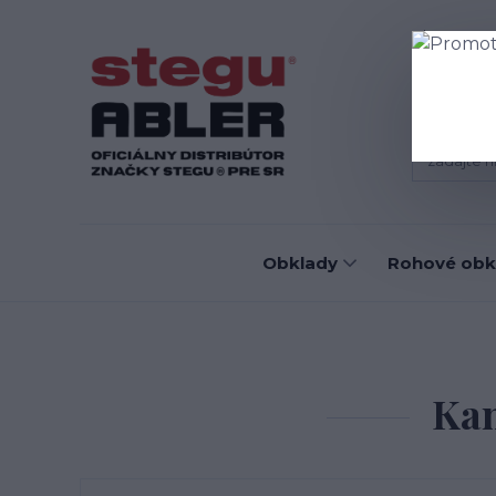
Blog
D
Obklady
Rohové obk
Kam