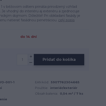
 v béžovom odtieni prináša prirodzený vzhľad
Je vhodný do interiéru aj exteriéru a zjednocuje
ckým dojmom. Dôležité! Pri obkladaní fasády je
nu natierať fasádnou penetráciou.
celý popis
do 14 dní
Pridať do košíka
YO-001-1
EAN kód:
5907762304665
ní
Použitie:
interiér/exteriér
Obsah balenia:
0,54 m² / 7 ks
enie