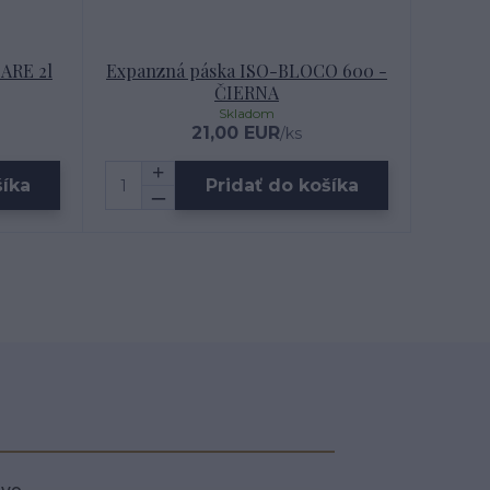
ARE 2l
Expanzná páska ISO-BLOCO 600 -
ČIERNA
Skladom
21,00 EUR
/
ks
šíka
Pridať do košíka
ivo.