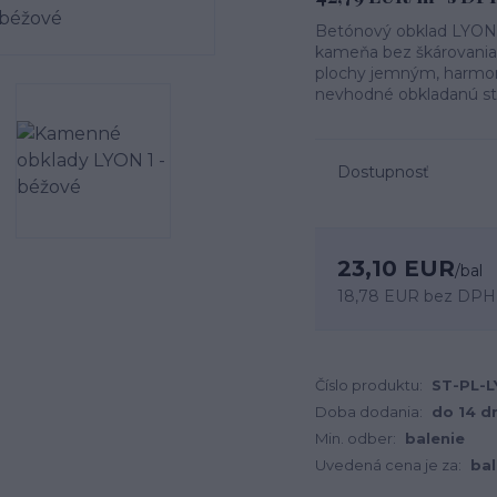
Betónový obklad LYON 1
kameňa bez škárovania. 
plochy jemným, harmoni
nevhodné obkladanú ste
Dostupnosť
23,10 EUR
/
bal
18,78 EUR
bez DPH
Číslo produktu:
ST-PL-L
Doba dodania:
do 14 d
Min. odber:
balenie
Uvedená cena je za:
bal