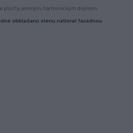
cuje plochy jemným, harmonickým dojmom.
hodné obkladanú stenu natierať fasádnou