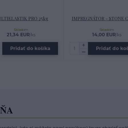
LTIELASTIK PRO 25kg
IMPREGNÁTOR - STONE C
Skladom
Skladom
21,34 EUR
14,00 EUR
/
ks
/
ks
Pridať do košíka
Pridať do ko
JŇA
redajni, kde si môžete nami ponúkaný tovar obzrieť naž