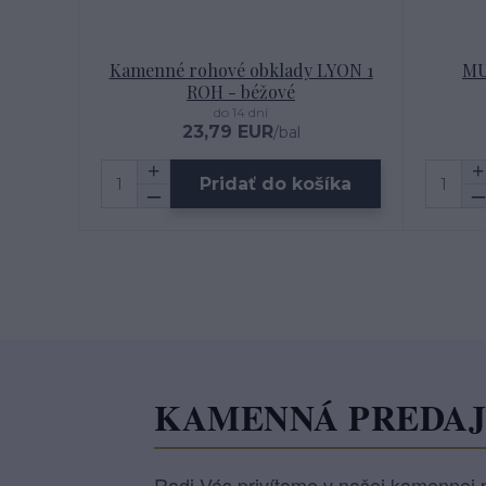
Kamenné rohové obklady LYON 1
MU
ROH - béžové
do 14 dní
23,79 EUR
/
bal
Pridať do košíka
KAMENNÁ PREDA
Radi Vás privítame v našej kamennej p