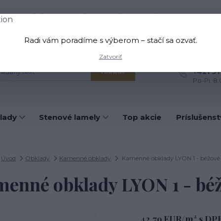
oprava a platba
Kontakt
O nás
Viac
Radi vám poradíme s výberom – stačí sa ozvať.
Zatvoriť
Máte otá
+421 91
Hľadať
Po-Pi: 8
lady
Stenové lamely
Top akcie
Príslušens
Úvod
Obklady
Kamenné obklady
Kamenné obklady LYON 1 - béžové
enné obklady LYON 1 - bé
42,79 EUR/m² s DP