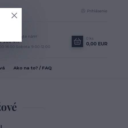
Prihlásenie
zky? Zavolajte nám!
0
ks
7 280 411
0,00 EUR
:00-16:00 Sobota: 9:00-12:00
tvá
Ako na to? / FAQ
žové
H