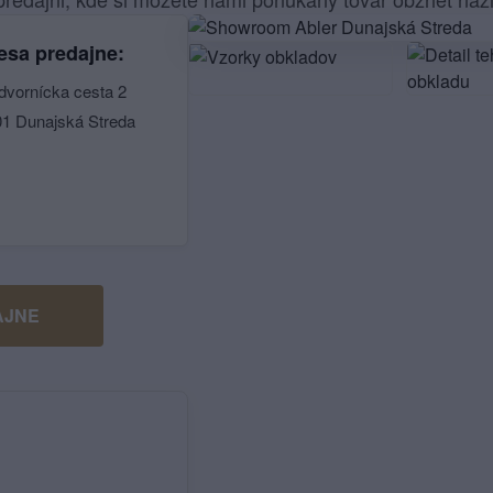
esa predajne:
dvornícka cesta 2
01 Dunajská Streda
AJNE