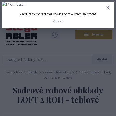
+421 917 280 411
0
ks
Po-Pi: 8:00-16:00 Sobota: 9:00-
0,00 EUR
12:00
Radi vám poradíme s výberom – stačí sa ozvať.
Zatvoriť
Menu
Hľadať
Úvod
Rohové obklady
Sadrové rohové obklady
Sadrové rohové obklady
LOFT 2 ROH - tehlové
Sadrové rohové obklady
LOFT 2 ROH - tehlové