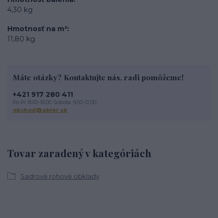
4,30 kg
Hmotnosť na m²
11,80 kg
Máte otázky? Kontaktujte nás, radi pomôžeme!
+421 917 280 411
Po-Pi: 8:00-16:00 Sobota: 9:00-12:00
obchod@abler.sk
Tovar zaradený v kategóriách
Sadrové rohové obklady