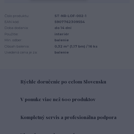
Číslo produktu:
ST-NR-LOF-002-1
EAN kód:
5907762309554
Doba dodania:
do 14 dní
Použitie:
interiér
Min. odber:
balenie
Obsah balenia:
0,32 m² (1,17 bm) / 16 ks
Uvedená cena je za:
balenie
Rýchle doručenie po celom Slovensku
V ponuke viac než 600 produktov
Kompletný servis a profesionálna podpora