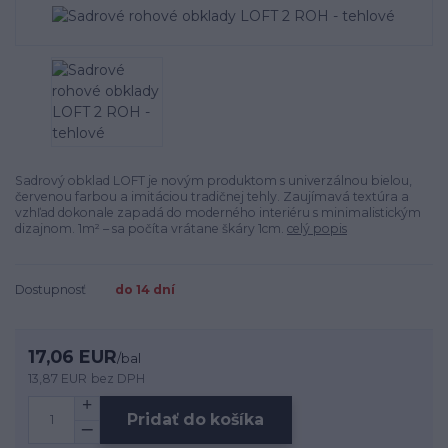
Sadrový obklad LOFT je novým produktom s univerzálnou bielou,
červenou farbou a imitáciou tradičnej tehly. Zaujímavá textúra a
vzhľad dokonale zapadá do moderného interiéru s minimalistickým
dizajnom. 1m² – sa počíta vrátane škáry 1cm.
celý popis
Dostupnosť
do 14 dní
17,06 EUR
/
bal
13,87 EUR
bez DPH
Pridať do košíka