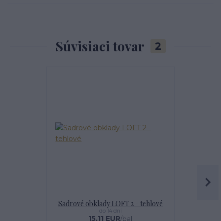
Súvisiaci tovar
2
Najpredávanejšie
Sadrové obklady LOFT 2 - tehlové
IMPREGNÁT
do 14 dní
15,11 EUR
1
/
bal