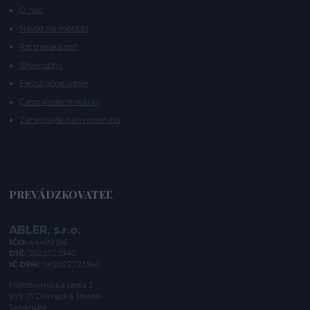
O nás
Návod na montáž
Partnerská sieť
Showroom
Faktúračné údaje
Často kladené otázky
Zanechajte nám recenziu
PREVÁDZKOVATEĽ
ABLER, s.r.o.
IČO:
44499396
DIČ:
2022723340
IČ DPH:
SK2022723340
Malodvornícka cesta 2
929 01 Dunajská Streda
Slovensko