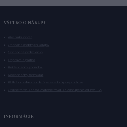
VŠETKO O NÁKUPE
Ako nakupovať
Ochrana osobných údajov
Obchodné podmienky
Doprava a platba
Reklamačný poriadok
Reklamačný formulár
PDF formulár na odstúpenie od kúpnej zmluvy
Online formulár na vrátenie tovaru a odstúpenie od zmluvy
INFORMÁCIE