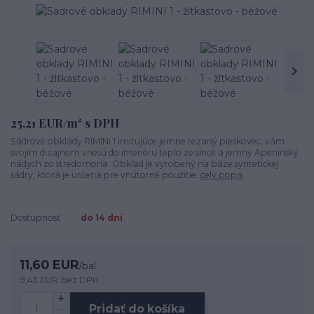
25,21 EUR/m² s DPH
Sádrové obklady RIMINI 1 imitujúce jemne rezaný pieskovec, vám
svojím dizajnom vnesú do interiéru teplo ze slnce a jemný Apeninský
nádych zo stredomoria. Obklad je vyrobený na báze syntetickej
sádry, ktorá je určena pre vnútorné použitie.
celý popis
Dostupnosť
do 14 dní
11,60 EUR
/
bal
9,43 EUR
bez DPH
Pridať do košíka