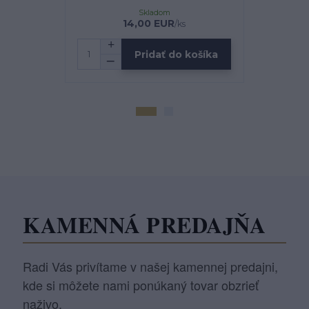
žlt
Skladom
14,00 EUR
1
/
ks
Pridať do košíka
KAMENNÁ PREDAJŇA
Radi Vás privítame v našej kamennej predajni,
kde si môžete nami ponúkaný tovar obzrieť
naživo.