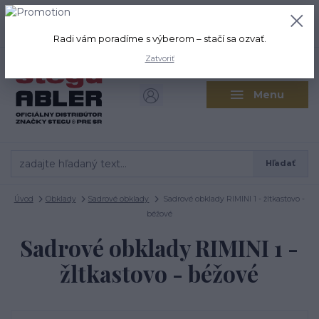
+421 917 280 411
0
ks
Po-Pi: 8:00-16:00 Sobota: 9:00-
0,00 EUR
12:00
Radi vám poradíme s výberom – stačí sa ozvať.
Zatvoriť
Menu
Hľadať
Úvod
Obklady
Sadrové obklady
Sadrové obklady RIMINI 1 - žltkastovo -
béžové
Sadrové obklady RIMINI 1 -
žltkastovo - béžové