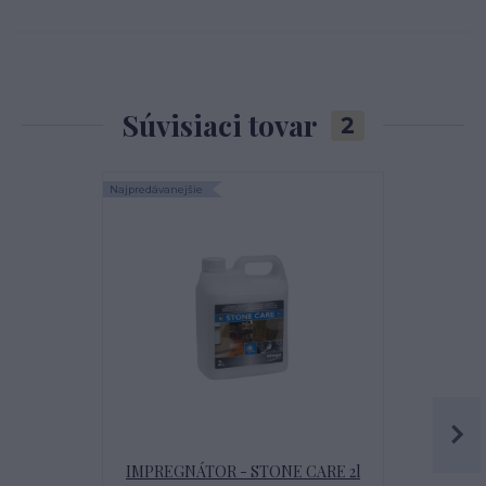
Súvisiaci tovar
2
Najpredávanejšie
IMPREGNÁTOR - STONE CARE 2l
Sadrové o