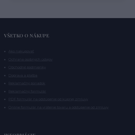
VŠETKO O NÁKUPE
Ako nakupovať
Ochrana osobných údajov
Obchodné podmienky
Doprava a platba
Reklamačný poriadok
Reklamačný formulár
PDF formulár na odstúpenie od kúpnej zmluvy
Online formulár na vrátenie tovaru a odstúpenie od zmluvy