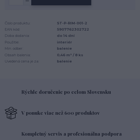
Číslo produktu:
ST-P-RIM-001-2
EAN kód:
5907762302722
Doba dodania:
do 14 dní
Použitie:
interiér
Min. odber:
balenie
Obsah balenia:
0,46 m² / 8 ks
Uvedená cena je za:
balenie
Rýchle doručenie po celom Slovensku
V ponuke viac než 600 produktov
Kompletný servis a profesionálna podpora