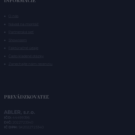
INFORMÁCIE
O nás
Návod na montáž
Partnerská sieť
Showroom
Faktúračné údaje
Často kladené otázky
Zanechajte nám recenziu
PREVÁDZKOVATEĽ
ABLER, s.r.o.
IČO:
44499396
DIČ:
2022723340
IČ DPH:
SK2022723340