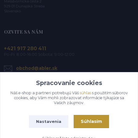
Malodvornícka cesta 2
929 01 Dunajská Streda
Slovensko
OZVITE SA NÁM
+421 917 280 411
Po-Pi: 8:00-16:00 Sobota: 9:00-12:00
obchod@abler.sk
Spracovanie cookies
Náš e-shop a partneri potrebujú Váš
súhlas
s použitím súborov
cookies, aby Vám mohli zobrazovať informácie týkajúce sa
Vašich záujmov.
Upraviť zber cookies.
Súhlasím
Nastavenia
©2019-2026 ABLER, s.r.o. | Všetky práva vyhradené