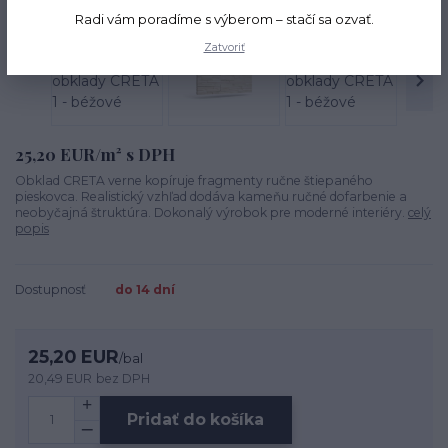
Radi vám poradíme s výberom – stačí sa ozvať.
Zatvoriť
25,20 EUR/m² s DPH
Obklad CRETA verne kopíruje fragmenty ručne štiepaného
pieskovca. Realistický vzhľad dodáva kameňu ručné dofarbenie a
neobyčajná štruktúra. Dokonalý výrobok pre moderné interiéry.
celý
popis
Dostupnosť
do 14 dní
25,20 EUR
/
bal
20,49 EUR
bez DPH
Pridať do košíka