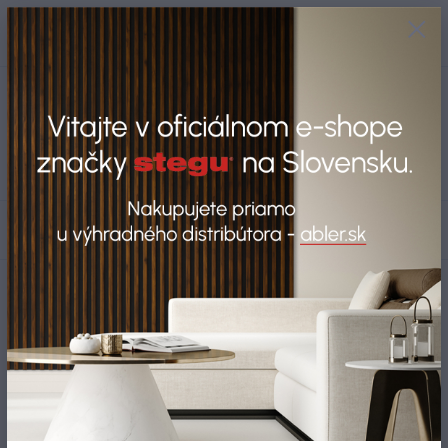
+421 917 280 411
0
ks
Po-Pi: 8:00-16:00 Sobota: 9:00-
0,00 EUR
12:00
Menu
Hľadať
Úvod
Sadrové obklady CRETA 1 - béžové
Sadrové obklady CRETA 1 -
béžové