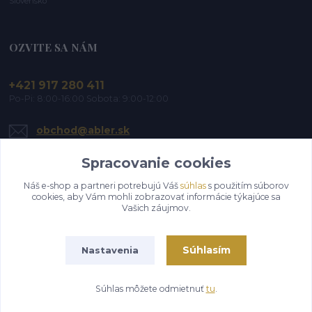
Slovensko
OZVITE SA NÁM
+421 917 280 411
Po-Pi: 8:00-16:00 Sobota: 9:00-12:00
obchod@abler.sk
Spracovanie cookies
Náš e-shop a partneri potrebujú Váš
súhlas
s použitím súborov
cookies, aby Vám mohli zobrazovať informácie týkajúce sa
Vašich záujmov.
Upraviť zber cookies.
Súhlasím
Nastavenia
©2019-2026 ABLER, s.r.o. | Všetky práva vyhradené
Súhlas môžete odmietnuť
tu
.
Vytvorené na
Eshop-rychlo.sk