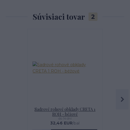
Súvisiaci tovar
2
Najpredávanejšie
Sadrové rohové obklady CRETA 1
IMPREGNÁT
ROH - béžové
do 14 dní
32,46 EUR
1
/
bal