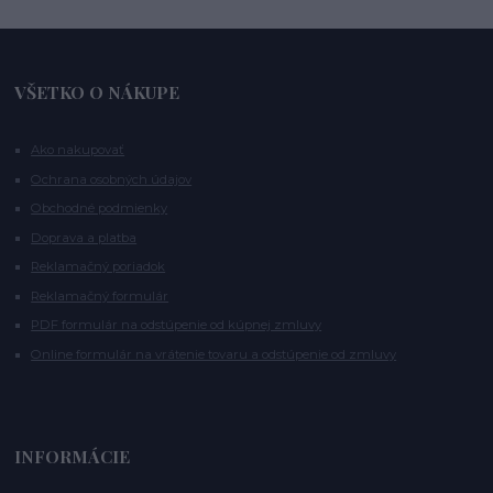
VŠETKO O NÁKUPE
Ako nakupovať
Ochrana osobných údajov
Obchodné podmienky
Doprava a platba
Reklamačný poriadok
Reklamačný formulár
PDF formulár na odstúpenie od kúpnej zmluvy
Online formulár na vrátenie tovaru a odstúpenie od zmluvy
INFORMÁCIE