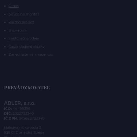
O nás
Návod na montáž
Partnerská sieť
Showroom
Faktúračné údaje
Často kladené otázky
Zanechajte nám recenziu
PREVÁDZKOVATEĽ
ABLER, s.r.o.
IČO:
44499396
DIČ:
2022723340
IČ DPH:
SK2022723340
Malodvornícka cesta 2
929 01 Dunajská Streda