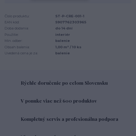
Číslo produktu:
ST-P-CRE-001-1
EAN kód:
5907762303965
Doba dodania:
do 14 dní
Použitie:
interiér
Min. odber:
balenie
Obsah balenia:
1,00 m² / 10 ks
Uvedená cena je za:
balenie
Rýchle doručenie po celom Slovensku
V ponuke viac než 600 produktov
Kompletný servis a profesionálna podpora