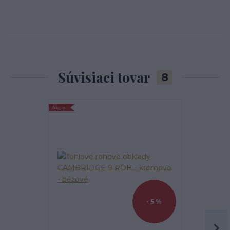
Súvisiaci tovar
8
Akcia
Najpredávanejšie
- 5 %