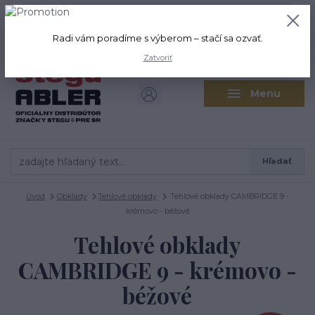
+421 917 280 411
0
ks
Po-Pi: 8:00-16:00 Sobota: 9:00-
0,00 EUR
12:00
Radi vám poradíme s výberom – stačí sa ozvať.
Zatvoriť
Menu
Hľadať
Úvod
Obklady
Tehlové obklady
Tehlové obklady CAMBRIDGE 9 -
krémovo - béžové
Tehlové obklady
CAMBRIDGE 9 - krémovo -
béžové