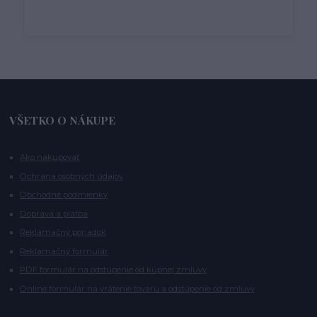
VŠETKO O NÁKUPE
Ako nakupovať
Ochrana osobných údajov
Obchodné podmienky
Doprava a platba
Reklamačný poriadok
Reklamačný formulár
PDF formulár na odstúpenie od kúpnej zmluvy
Online formulár na vrátenie tovaru a odstúpenie od zmluvy