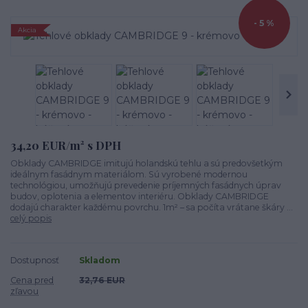
- 5 %
Akcia
34,20 EUR/m² s DPH
Obklady CAMBRIDGE imitujú holandskú tehlu a sú predovšetkým
ideálnym fasádnym materiálom. Sú vyrobené modernou
technológiou, umožňujú prevedenie príjemných fasádnych úprav
budov, oplotenia a elementov interiéru. Obklady CAMBRIDGE
dodajú charakter každému povrchu. 1m² – sa počíta vrátane škáry ...
celý popis
Dostupnosť
Skladom
Cena pred
32,76 EUR
zľavou