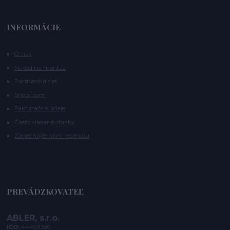
INFORMÁCIE
O nás
Návod na montáž
Partnerská sieť
Showroom
Faktúračné údaje
Často kladené otázky
Zanechajte nám recenziu
PREVÁDZKOVATEĽ
ABLER, s.r.o.
IČO:
44499396