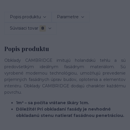
Popis produktu
Parametre
Súvisiaci tovar
8
Popis produktu
Obklady CAMBRIDGE imitujú holandskú tehlu a sú
predovšetkým ideálnym fasádnym materiálom. Sú
vyrobené modernou technológiou, umožňujú prevedenie
príjemných fasádnych úprav budov, oplotenia a elementov
interiéru. Obklady CAMBRIDGE dodajú charakter každému
povrchu.
1m² – sa počíta vrátane škáry 1cm.
Dôležité! Pri obkladaní fasády je nevhodné
obkladanú stenu natierať fasádnou penetráciou.