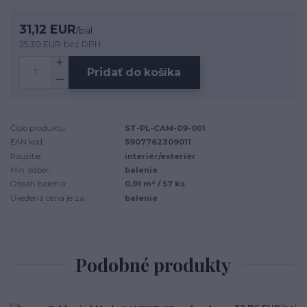
31,12 EUR
/
bal
25,30 EUR
bez DPH
Pridať do košíka
Číslo produktu:
ST-PL-CAM-09-001
EAN kód:
5907762309011
Použitie:
interiér/exteriér
Min. odber:
balenie
Obsah balenia:
0,91 m² / 57 ks
Uvedená cena je za:
balenie
Podobné produkty