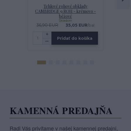
Tehlové rohové obklady
IMPREGNÁT
CAMBRIDGE 9 ROH - krémovo -
béžové
Skladom
36,90 EUR
35,05 EUR
1
/
bal
Pridať do košíka
KAMENNÁ PREDAJŇA
Radi Vás privítame v našej kamennej predajni,