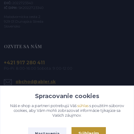
DIČ:
2022723340
IČ DPH:
SK2022723340
Malodvornícka cesta 2
929 01 Dunajská Streda
Slovensko
OZVITE SA NÁM
+421 917 280 411
Po-Pi: 8:00-16:00 Sobota: 9:00-12:00
obchod@abler.sk
Spracovanie cookies
Náš e-shop a partneri potrebujú Váš
súhlas
s použitím súborov
cookies, aby Vám mohli zobrazovať informácie týkajúce sa
Vašich záujmov.
Upraviť zber cookies.
Súhlasím
Nastavenia