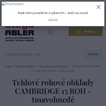
+421 917 280 411
0
ks
Po-Pi: 8:00-16:00 Sobota: 9:00-
0,00 EUR
12:00
Radi vám poradíme s výberom – stačí sa ozvať.
Zatvoriť
Menu
Hľadať
Úvod
Rohové obklady
Tehlové rohové obklady
Tehlové rohové obklady
CAMBRIDGE 15 ROH - tmavohnedé
Tehlové rohové obklady
CAMBRIDGE 15 ROH -
tmavohnedé