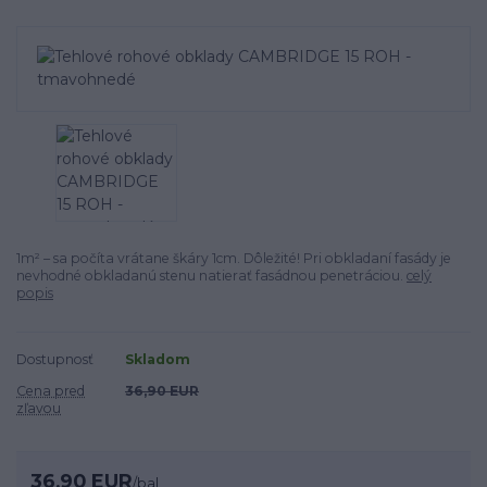
1m² – sa počíta vrátane škáry 1cm. Dôležité! Pri obkladaní fasády je
nevhodné obkladanú stenu natierať fasádnou penetráciou.
celý
popis
Dostupnosť
Skladom
Cena pred
36,90 EUR
zľavou
36,90 EUR
/
bal