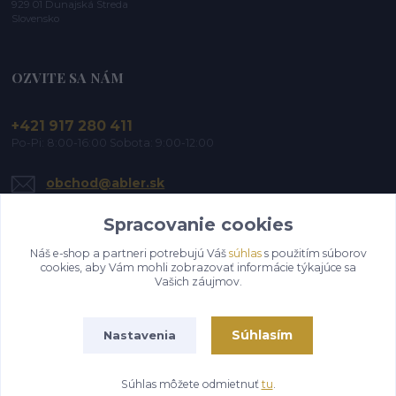
929 01 Dunajská Streda
Slovensko
OZVITE SA NÁM
+421 917 280 411
Po-Pi: 8:00-16:00 Sobota: 9:00-12:00
obchod@abler.sk
Spracovanie cookies
Náš e-shop a partneri potrebujú Váš
súhlas
s použitím súborov
cookies, aby Vám mohli zobrazovať informácie týkajúce sa
Vašich záujmov.
Upraviť zber cookies.
Súhlasím
Nastavenia
©2019-2026 ABLER, s.r.o. | Všetky práva vyhradené
Súhlas môžete odmietnuť
tu
.
Vytvorené na
Eshop-rychlo.sk