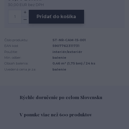
30,00 EUR
bez DPH
Pridať do košíka
Číslo produktu:
ST-NR-CAM-15-001
EAN kód:
5907762311731
Použitie:
interiér/exteriér
Min. odber:
balenie
Obsah balenia:
0,46 m² (1,75 bm) / 24 ks
Uvedená cena je za:
balenie
Rýchle doručenie po celom Slovensku
V ponuke viac než 600 produktov