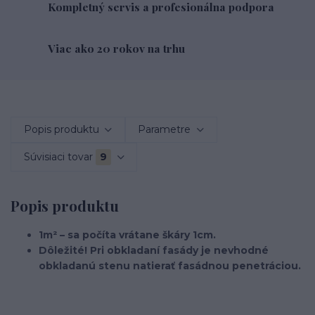
Kompletný servis a profesionálna podpora
Viac ako 20 rokov na trhu
Popis produktu
Parametre
Súvisiaci tovar
9
Popis produktu
1m² – sa počíta vrátane škáry 1cm.
Dôležité! Pri obkladaní fasády je nevhodné
obkladanú stenu natierať fasádnou penetráciou.