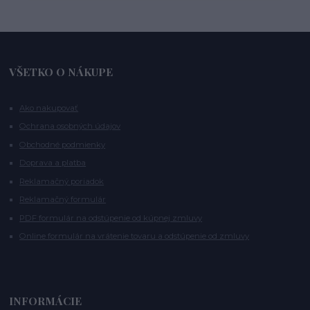
VŠETKO O NÁKUPE
Ako nakupovať
Ochrana osobných údajov
Obchodné podmienky
Doprava a platba
Reklamačný poriadok
Reklamačný formulár
PDF formulár na odstúpenie od kúpnej zmluvy
Online formulár na vrátenie tovaru a odstúpenie od zmluvy
INFORMÁCIE