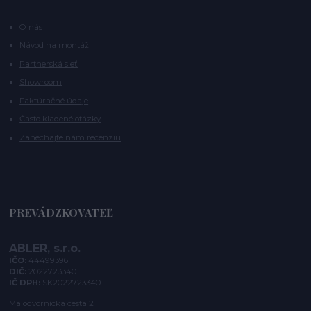
O nás
Návod na montáž
Partnerská sieť
Showroom
Faktúračné údaje
Často kladené otázky
Zanechajte nám recenziu
PREVÁDZKOVATEĽ
ABLER, s.r.o.
IČO:
44499396
DIČ:
2022723340
IČ DPH:
SK2022723340
Malodvornícka cesta 2