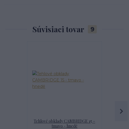
Súvisiaci tovar
9
Najpredávanejšie
Tehlové obklady CAMBRIDGE 15 -
IMPREGNÁT
tmavo - hnedé