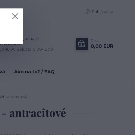
Prihlásenie
zky? Zavolajte nám!
0
ks
7 280 411
0,00 EUR
:00-16:00 Sobota: 9:00-12:00
tvá
Ako na to? / FAQ
H - antracitové
- antracitové