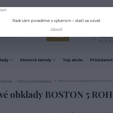
oprava a platba
Kontakt
O nás
Viac
Radi vám poradíme s výberom – stačí sa ozvať.
Zatvoriť
Máte otá
+421 91
Hľadať
Po-Pi: 8
lady
Stenové lamely
Top akcie
Príslušens
 obklady
Tehlové rohové obklady
Tehlové rohové obklady BOSTON 5 RO
vé obklady BOSTON 5 ROH 