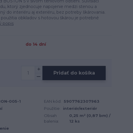
 BOSTON 5 v sivom tehlovom odtieni. Súvisiaci
du, ktorý zjednocuje napojenie medzi stenou a
 do interiéru aj exteriéru, bez potreby škárovania.
 použitia obkladov s hotovou škárou je potrebné
ý popis
do 14 dní
Pridať do košíka
BON-005-1
EAN kód:
5907762307963
ní
Použitie:
interiér/exteriér
Obsah
0,25 m² (0,87 bm) /
balenia:
12 ks
enie