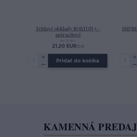
Tehlové obklady BOSTON 5 -
IMPRE
antracitové
do 14 dní
21,20 EUR
/
bal
Pridať do košíka
KAMENNÁ PREDA