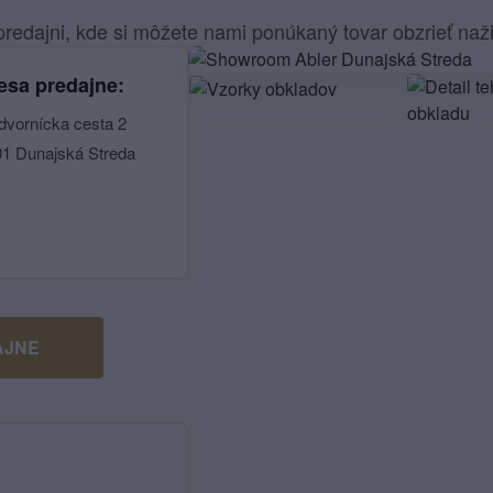
redajni, kde si môžete nami ponúkaný tovar obzrieť naž
esa predajne:
dvornícka cesta 2
01 Dunajská Streda
AJNE