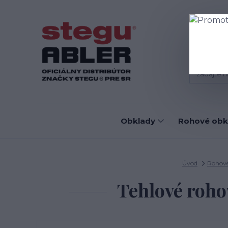
Blog
D
Obklady
Rohové obk
Úvod
Rohové
Tehlové roho