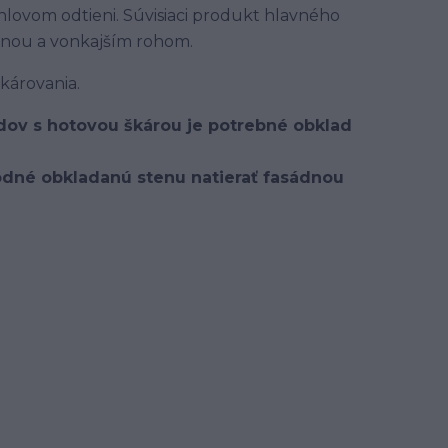
ovom odtieni. Súvisiaci produkt hlavného
enou a vonkajším rohom.
károvania.
dov s hotovou škárou je potrebné obklad
hodné obkladanú stenu natierať fasádnou