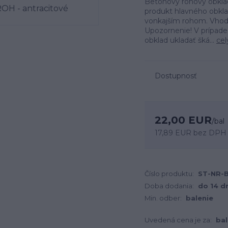
Betónový rohový obklad
produkt hlavného obkla
vonkajším rohom. Vhodný
Upozornenie! V prípade
obklad ukladať šká...
cel
Dostupnosť
22,00 EUR
/
bal
17,89 EUR
bez DPH
Číslo produktu:
ST-NR-
Doba dodania:
do 14 d
Min. odber:
balenie
Uvedená cena je za:
bal