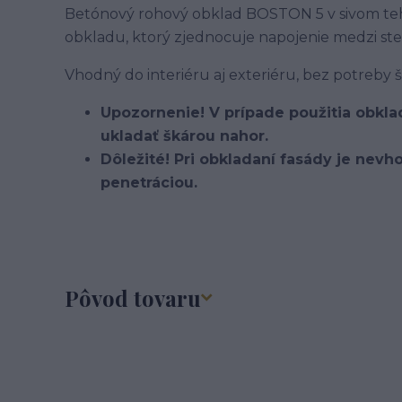
Betónový rohový obklad BOSTON 5 v sivom tehl
obkladu, ktorý zjednocuje napojenie medzi st
Vhodný do interiéru aj exteriéru, bez potreby š
Upozornenie! V prípade použitia obkla
ukladať škárou nahor.
Dôležité! Pri obkladaní fasády je nev
penetráciou.
Pôvod tovaru