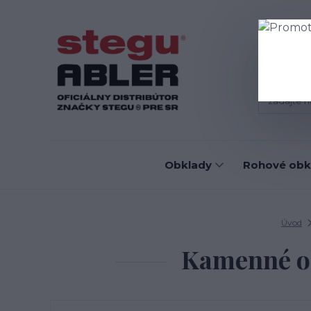
Blog
D
Obklady
Rohové obk
Úvod
Kamenné ob