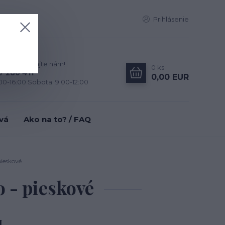
Prihlásenie
zky? Zavolajte nám!
0
ks
7 280 411
0,00 EUR
:00-16:00 Sobota: 9:00-12:00
tvá
Ako na to? / FAQ
ieskové
 - pieskové
H