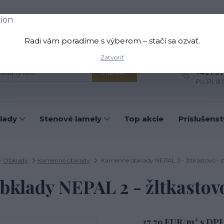
oprava a platba
Kontakt
O nás
Viac
Radi vám poradíme s výberom – stačí sa ozvať.
Zatvoriť
Máte otá
+421 91
Hľadať
Po-Pi: 8
lady
Stenové lamely
Top akcie
Príslušens
Obklady
Kamenné obklady
Kamenné obklady NEPAL 2 - žltkastovo - p
klady NEPAL 2 - žltkastovo
37,79 EUR/m² s DP