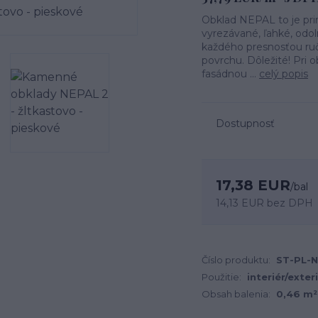
Obklad NEPAL to je pri
vyrezávané, ľahké, odol
každého presnosťou ruč
povrchu. Dôležité! Pri 
fasádnou ...
celý popis
Dostupnosť
17,38 EUR
/
bal
14,13 EUR
bez DPH
Číslo produktu:
ST-PL-
Použitie:
interiér/exter
Obsah balenia:
0,46 m² 