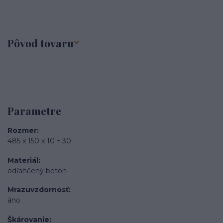
Pôvod tovaru
Parametre
Rozmer
485 x 150 x 10 ÷ 30
Materiál
odľahčený betón
Mrazuvzdornosť
áno
Škárovanie