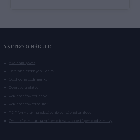
VŠETKO O NÁKUPE
Ako nakupovať
Ochrana osobných údajov
Obchodné podmienky
Doprava a platba
Reklamačný poriadok
Reklamačný formulár
PDF formulár na odstúpenie od kúpnej zmluvy
Online formulár na vrátenie tovaru a odstúpenie od zmluvy