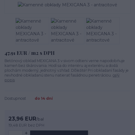
47,91 EUR / m2 s DPH
Betónový obklad MEXICANA 3 v sivom odtieni verne napodobňuje
kameň bez škárovania. Hodí sa do interiéru aj exteriéru a dodá
plochám moderný, jednotný vzhľad. Dôležité! Pri obkladaní fasády je
nevhodné obkladanú stenu natierať fasádnou penetráciou.
celý
popis
Dostupnosť
do 14 dní
23,96 EUR
/
bal
19,48 EUR
bez DPH