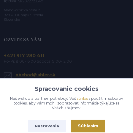
IČ DPH:
SK2022723340
Malodvornícka cesta 2
929 01 Dunajská Streda
Slovensko
OZVITE SA NÁM
+421 917 280 411
Po-Pi: 8:00-16:00 Sobota: 9:00-12:00
obchod@abler.sk
Spracovanie cookies
Náš e-shop a partneri potrebujú Váš
súhlas
s použitím súborov
cookies, aby Vám mohli zobrazovať informácie týkajúce sa
Vašich záujmov.
Upraviť zber cookies.
Súhlasím
Nastavenia