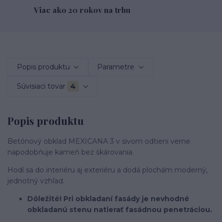
Viac ako 20 rokov na trhu
Popis produktu
Parametre
Súvisiaci tovar
4
Popis produktu
Betónový obklad MEXICANA 3 v sivom odtieni verne
napodobňuje kameň bez škárovania.
Hodí sa do interiéru aj exteriéru a dodá plochám moderný,
jednotný vzhľad.
Dôležité! Pri obkladaní fasády je nevhodné
obkladanú stenu natierať fasádnou penetráciou.