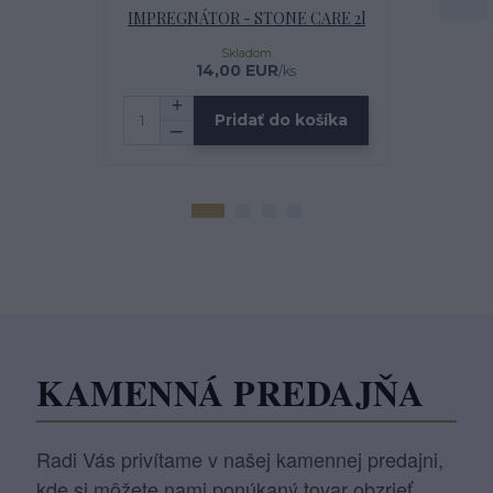
IMPREGNÁTOR - STONE CARE 2l
MULTI
Skladom
14,00 EUR
2
/
ks
Pridať do košíka
KAMENNÁ PREDAJŇA
Radi Vás privítame v našej kamennej predajni,
kde si môžete nami ponúkaný tovar obzrieť