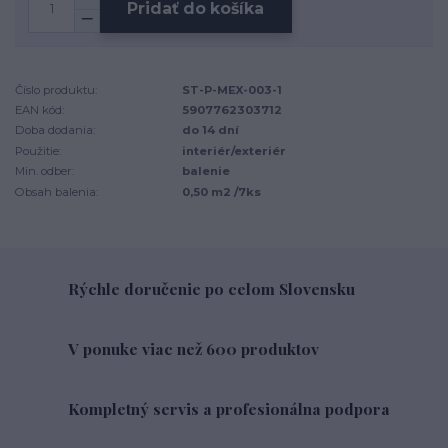
Pridať do košíka
Číslo produktu:
ST-P-MEX-003-1
EAN kód:
5907762303712
Doba dodania:
do 14 dní
Použitie:
interiér/exteriér
Min. odber:
balenie
Obsah balenia:
0,50 m2 /7ks
Rýchle doručenie po celom Slovensku
V ponuke viac než 600 produktov
Kompletný servis a profesionálna podpora