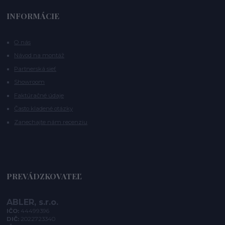
INFORMÁCIE
O nás
Návod na montáž
Partnerská sieť
Showroom
Faktúračné údaje
Často kladené otázky
Zanechajte nám recenziu
PREVÁDZKOVATEĽ
ABLER, s.r.o.
IČO:
44499396
DIČ:
2022723340