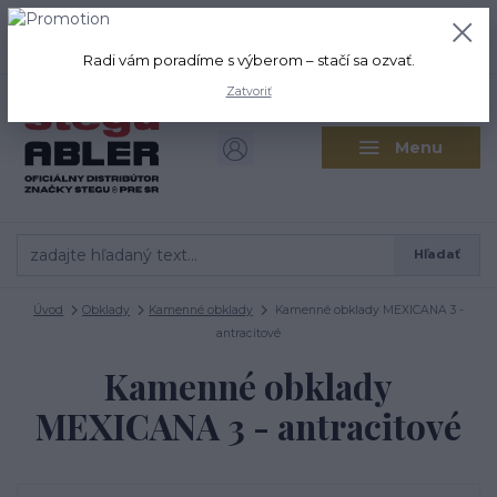
+421 917 280 411
0
ks
Po-Pi: 8:00-16:00 Sobota: 9:00-
0,00 EUR
12:00
Radi vám poradíme s výberom – stačí sa ozvať.
Zatvoriť
Menu
Hľadať
Úvod
Obklady
Kamenné obklady
Kamenné obklady MEXICANA 3 -
antracitové
Kamenné obklady
MEXICANA 3 - antracitové