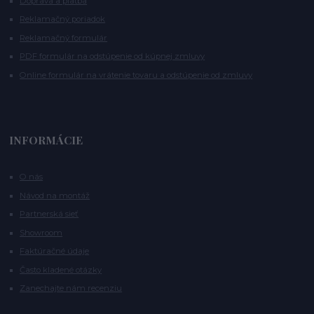
Doprava a platba
Reklamačný poriadok
Reklamačný formulár
PDF formulár na odstúpenie od kúpnej zmluvy
Online formulár na vrátenie tovaru a odstúpenie od zmluvy
INFORMÁCIE
O nás
Návod na montáž
Partnerská sieť
Showroom
Faktúračné údaje
Často kladené otázky
Zanechajte nám recenziu