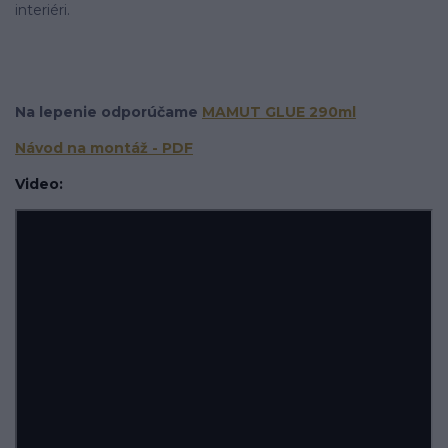
interiéri.
Na lepenie odporúčame
MAMUT GLUE 290ml
Návod na montáž - PDF
Video: