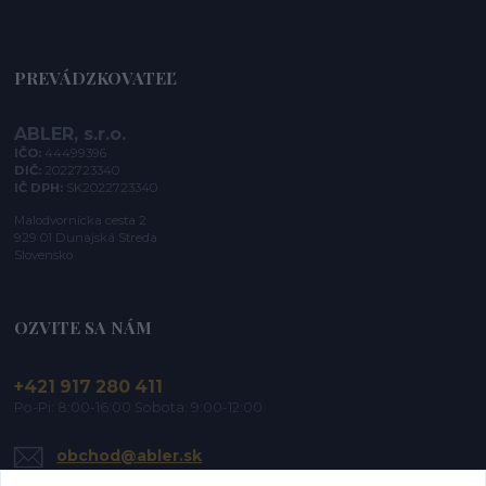
PREVÁDZKOVATEĽ
ABLER, s.r.o.
IČO:
44499396
DIČ:
2022723340
IČ DPH:
SK2022723340
Malodvornícka cesta 2
929 01 Dunajská Streda
Slovensko
OZVITE SA NÁM
+421 917 280 411
Po-Pi: 8:00-16:00 Sobota: 9:00-12:00
obchod@abler.sk