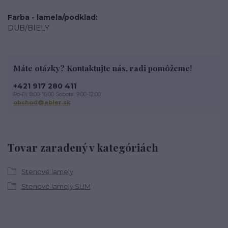
Farba - lamela/podklad
DUB/BIELY
Máte otázky? Kontaktujte nás, radi pomôžeme!
+421 917 280 411
Po-Pi: 8:00-16:00 Sobota: 9:00-12:00
obchod@abler.sk
Tovar zaradený v kategóriách
Stenové lamely
Stenové lamely SLIM