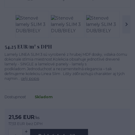
54,25 EUR/m² s DPH
Lamely LINEA SLIM 3 sú vyrobené z hrubej MDF dosky, vďaka čomu
dokonale stlmia miestnosť.Kolekcia obsahuje jednotlivé drevené
lamely - SINGLE a lamelové panely - lamely s
podkladom.Jednoduchosť a nezameniteľná elegancia – tak
definujeme kolekciu Linea Slim . Lišty zdôrazňujú charakter aj tých
najmin...
celý popis
Dostupnosť
Skladom
21,56 EUR
/
ks
17,53 EUR
bez DPH