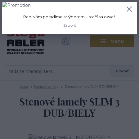
+421 917 280 411
0
ks
Po-Pi: 8:00-16:00 Sobota: 9:00-
0,00 EUR
12:00
Radi vám poradíme s výberom – stačí sa ozvať.
Zatvoriť
Menu
Hľadať
Úvod
Stenové lamely
Stenové lamely SLIM 3 DUB/BIELY
Stenové lamely SLIM 3
DUB/BIELY