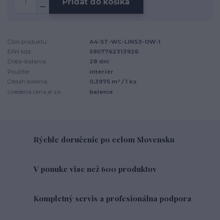
Pridať do košíka
Číslo produktu:
A4-ST-WC-LINS3-OW-1
EAN kód:
5907762313926
Doba dodania:
28 dní
Použitie:
interiér
Obsah balenia:
0,3975 m² / 1 ks
Uvedená cena je za:
balenie
Rýchle doručenie po celom Slovensku
V ponuke viac než 600 produktov
Kompletný servis a profesionálna podpora