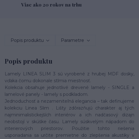
Viac ako 20 rokov na trhu
Popis produktu
Parametre
Popis produktu
Lamely LINEA SLIM 3 sú vyrobené z hrubej MDF dosky,
vďaka čomu dokonale stlmia miestnosť.
Kolekcia obsahuje jednotlivé drevené lamely - SINGLE a
lamelové panely - lamely s podkladom.
Jednoduchosť a nezameniteľná elegancia – tak definujeme
kolekciu Linea Slim . Lišty zdôrazňujú charakter aj tých
najminimalistickejších interiérov a ich nadčasový dizajn
neobstojí v skúške času. Lamely súskvelým nápadom do
interierových priestorov. Použitie tohto riešenia
usporiadania sa určite premietne do zlepšenia akustiky v