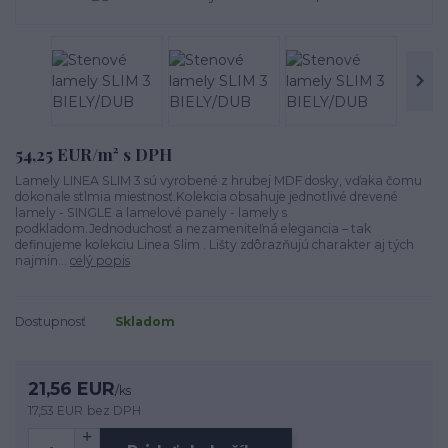
54,25 EUR/m² s DPH
Lamely LINEA SLIM 3 sú vyrobené z hrubej MDF dosky, vďaka čomu
dokonale stlmia miestnosť.Kolekcia obsahuje jednotlivé drevené
lamely - SINGLE a lamelové panely - lamely s
podkladom.Jednoduchosť a nezameniteľná elegancia – tak
definujeme kolekciu Linea Slim . Lišty zdôrazňujú charakter aj tých
najmin...
celý popis
Dostupnosť
Skladom
21,56 EUR
/
ks
17,53 EUR
bez DPH