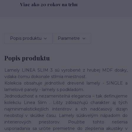
Viac ako 20 rokov na trhu
Popis produktu
Parametre
Popis produktu
Lamely LINEA SLIM 3 sú vyrobené z hrubej MDF dosky,
vďaka čomu dokonale stlmia miestnosť.
Kolekcia obsahuje jednotlivé drevené lamely - SINGLE a
lamelové panely - lamely s podkladom.
Jednoduchosť a nezameniteľná elegancia – tak definujeme
kolekciu Linea Slim . Lišty zdôrazňujú charakter aj tých
najminimalistickejších interiérov a ich nadčasový dizajn
neobstojí v skúške času. Lamely súskvelým nápadom do
interierových priestorov. Použitie tohto riešenia
usporiadania sa určite premietne do zlepšenia akustiky v