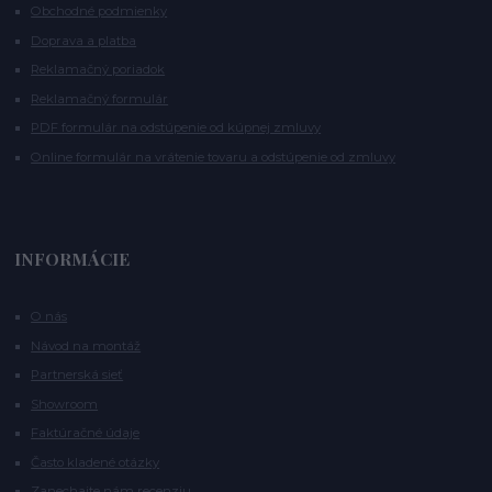
Obchodné podmienky
Doprava a platba
Reklamačný poriadok
Reklamačný formulár
PDF formulár na odstúpenie od kúpnej zmluvy
Online formulár na vrátenie tovaru a odstúpenie od zmluvy
INFORMÁCIE
O nás
Návod na montáž
Partnerská sieť
Showroom
Faktúračné údaje
Často kladené otázky
Zanechajte nám recenziu