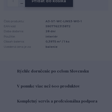
Pridať do košíka
Číslo produktu:
A3-ST-WC-LINS3-WO-1
EAN kód:
5907762313872
Doba dodania:
28 dní
Použitie:
interiér
Obsah balenia:
0,3975 m² / 1 ks
Uvedená cena je za:
balenie
Rýchle doručenie po celom Slovensku
V ponuke viac než 600 produktov
Kompletný servis a profesionálna podpora