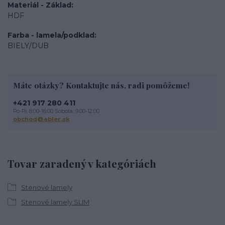
Materiál - Základ
HDF
Farba - lamela/podklad
BIELY/DUB
Máte otázky? Kontaktujte nás, radi pomôžeme!
+421 917 280 411
Po-Pi: 8:00-16:00 Sobota: 9:00-12:00
obchod@abler.sk
Tovar zaradený v kategóriách
Stenové lamely
Stenové lamely SLIM