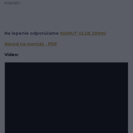
interiéri.
Na lepenie odporúčame
MAMUT GLUE 290ml
Návod na montáž - PDF
Video: