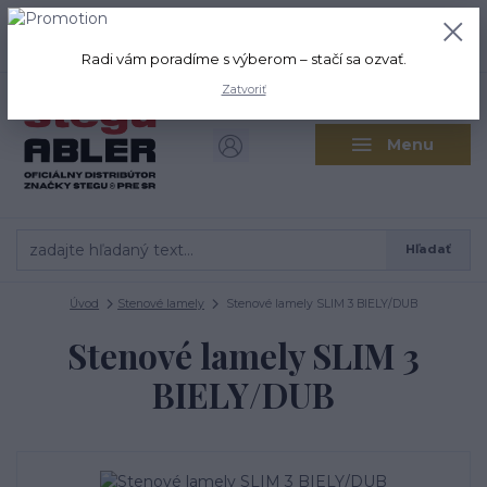
+421 917 280 411
0
ks
Po-Pi: 8:00-16:00 Sobota: 9:00-
0,00 EUR
12:00
Radi vám poradíme s výberom – stačí sa ozvať.
Zatvoriť
Menu
Hľadať
Úvod
Stenové lamely
Stenové lamely SLIM 3 BIELY/DUB
Stenové lamely SLIM 3
BIELY/DUB