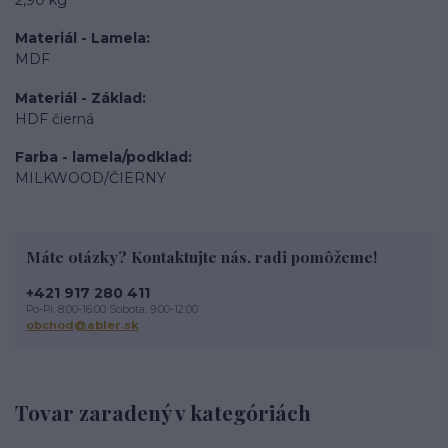
Materiál - Lamela
MDF
Materiál - Základ
HDF čierná
Farba - lamela/podklad
MILKWOOD/ČIERNY
Máte otázky? Kontaktujte nás, radi pomôžeme!
+421 917 280 411
Po-Pi: 8:00-16:00 Sobota: 9:00-12:00
obchod@abler.sk
Tovar zaradený v kategóriách