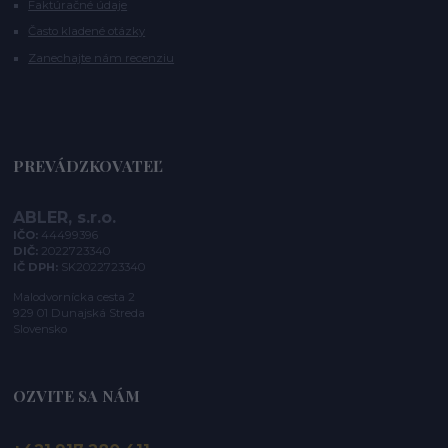
Faktúračné údaje
Často kladené otázky
Zanechajte nám recenziu
PREVÁDZKOVATEĽ
ABLER, s.r.o.
IČO:
44499396
DIČ:
2022723340
IČ DPH:
SK2022723340
Malodvornícka cesta 2
929 01 Dunajská Streda
Slovensko
OZVITE SA NÁM