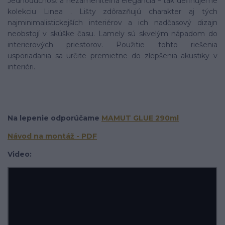
Jednoduchosť a nezameniteľná elegancia – tak definujeme
kolekciu Linea . Lišty zdôrazňujú charakter aj tých
najminimalistickejších interiérov a ich nadčasový dizajn
neobstojí v skúške času. Lamely sú skvelým nápadom do
interierových priestorov. Použitie tohto riešenia
usporiadania sa určite premietne do zlepšenia akustiky v
interiéri.
Na lepenie odporúčame
MAMUT GLUE 290ml
Ná
vod na montáž - PDF
Video: