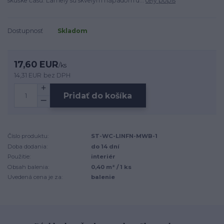
skúške času. Lamely sú skvelým nápadom d...
celý popis
Dostupnosť
Skladom
17,60 EUR
/
ks
14,31 EUR
bez DPH
Pridať do košíka
Číslo produktu:
ST-WC-LINFN-MWB-1
Doba dodania:
do 14 dní
Použitie:
interiér
Obsah balenia:
0,40 m² / 1 ks
Uvedená cena je za:
balenie