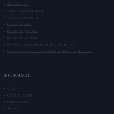
Ako nakupovať
Ochrana osobných údajov
Obchodné podmienky
Doprava a platba
Reklamačný poriadok
Reklamačný formulár
PDF formulár na odstúpenie od kúpnej zmluvy
Online formulár na vrátenie tovaru a odstúpenie od zmluvy
INFORMÁCIE
O nás
Návod na montáž
Partnerská sieť
Showroom