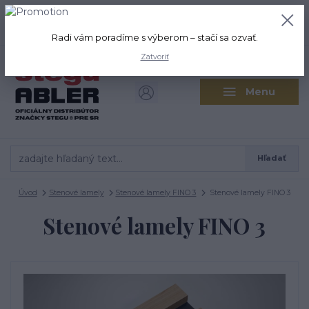
+421 917 280 411
0
ks
Po-Pi: 8:00-16:00 Sobota: 9:00-
0,00 EUR
12:00
Radi vám poradíme s výberom – stačí sa ozvať.
Zatvoriť
Menu
Hľadať
Úvod
Stenové lamely
Stenové lamely FINO 3
Stenové lamely FINO 3
Stenové lamely FINO 3