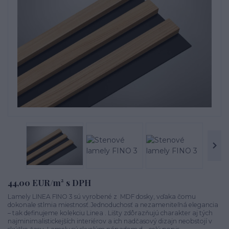
44,00 EUR/m² s DPH
Lamely LINEA FINO 3 sú vyrobené z MDF dosky, vďaka čomu
dokonale stlmia miestnosť.Jednoduchosť a nezameniteľná elegancia
– tak definujeme kolekciu Linea . Lišty zdôrazňujú charakter aj tých
najminimalistickejších interiérov a ich nadčasový dizajn neobstojí v