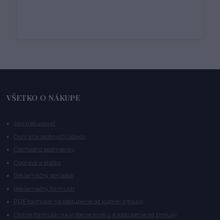
VŠETKO O NÁKUPE
Ako nakupovať
Ochrana osobných údajov
Obchodné podmienky
Doprava a platba
Reklamačný poriadok
Reklamačný formulár
PDF formulár na odstúpenie od kúpnej zmluvy
Online formulár na vrátenie tovaru a odstúpenie od zmluvy