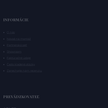
INFORMÁCIE
O nás
Návod na montáž
Partnerská sieť
Showroom
Faktúračné údaje
Často kladené otázky
Zanechajte nám recenziu
PREVÁDZKOVATEĽ