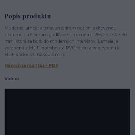
Popis produktu
Moderná lamela v tmavomodrom odtieni s drevenou
textúrou na čiernom podklade s rozmermi 2650 × 246 × 30
mm, ktorá sa hodí do moderných interiérov. Lamela je
vyrobená z MDF, potiahnutá PVC fóliou a pripevnená k
HDF doske s hrúbkou 3 mm.
Ná
vod na montáž - PDF
Video: