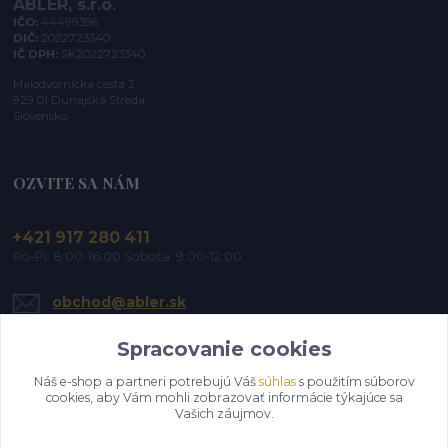
ABLER, s.r.o.
IČO:
44499396
DIČ:
2022723340
IČ DPH:
SK2022723340
Malodvornícka cesta 2
929 01 Dunajská Streda
Slovensko
OZVITE SA NÁM
+421 917 280 411
Po-Pi: 8:00-16:00 Sobota: 9:00-12:00
obchod@abler.sk
Spracovanie cookies
Náš e-shop a partneri potrebujú Váš
súhlas
s použitím súborov
cookies, aby Vám mohli zobrazovať informácie týkajúce sa
Vašich záujmov.