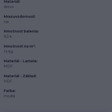
Materiál
drevo
Mrazuvzdornosť
nie
Hmotnosť balenia
9,3 k
Hmotnosť na m²
14 kg
Materiál - Lamela
MDF
Materiál - Základ
HDF
Farba
modrá