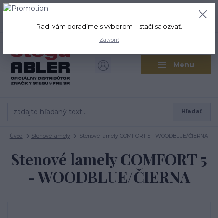
+421 917 280 411
0
ks
Po-Pi: 8:00-16:00 Sobota: 9:00-
0,00 EUR
12:00
Radi vám poradíme s výberom – stačí sa ozvať.
Zatvoriť
Menu
Hľadať
Úvod
Stenové lamely
Stenové lamely COMFORT 5 - WOODBLUE/ČIERNA
Stenové lamely COMFORT 5
- WOODBLUE/ČIERNA