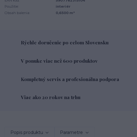
EAN kód:
5907762315104
Použitie:
interiér
Obsah balenia:
0,6500 m²
Rýchle doručenie po celom Slovensku
V ponuke viac než 600 produktov
Kompletný servis a profesionálna podpora
Viac ako 20 rokov na trhu
Popis produktu
Parametre