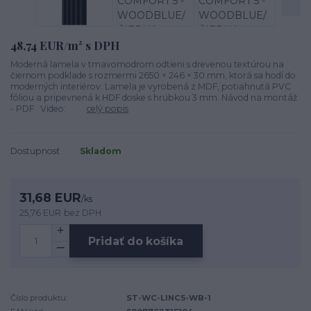
48,74 EUR/m² s DPH
Moderná lamela v tmavomodrom odtieni s drevenou textúrou na
čiernom podklade s rozmermi 2650 × 246 × 30 mm, ktorá sa hodí do
moderných interiérov. Lamela je vyrobená z MDF, potiahnutá PVC
fóliou a pripevnená k HDF doske s hrúbkou 3 mm. Návod na montáž
- PDF Video:
celý popis
Dostupnosť
Skladom
31,68 EUR
/
ks
25,76 EUR
bez DPH
Pridať do košíka
Číslo produktu:
ST-WC-LINC5-WB-1