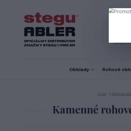
Blog
D
Obklady
Rohové obk
Úvod
Rohové obk
Kamenné rohové