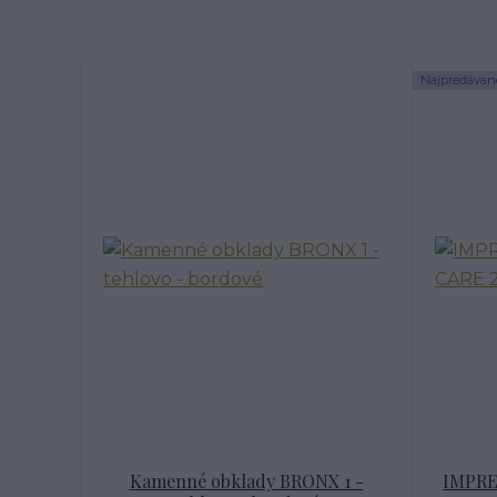
Najpredávane
Kamenné obklady BRONX 1 -
IMPRE