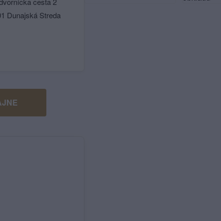
dvornícka cesta 2
01 Dunajská Streda
AJNE