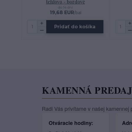
tehlovo - bordové
do 14 dní
19,68 EUR
/
bal
Pridať do košíka
KAMENNÁ PREDA
Radi Vás privítame v našej kamennej p
Otváracie hodiny:
Adr