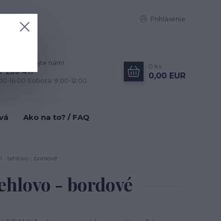
Prihlásenie
zky? Zavolajte nám!
0
ks
7 280 411
0,00 EUR
:00-16:00 Sobota: 9:00-12:00
tvá
Ako na to? / FAQ
 tehlovo - bordové
hlovo - bordové