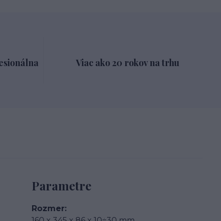
esionálna
Viac ako 20 rokov na trhu
Parametre
Rozmer
160 x 345 x 86 x 10÷30 mm