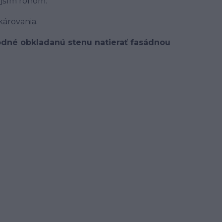
ajším rohom.
károvania.
hodné obkladanú stenu natierať fasádnou