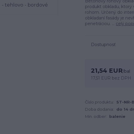
Betónový rohový obkla
produkt obkladu, ktorý
rohom. Určený do interié
obkladaní fasády je ne
penetráciou. ...
celý pop
Dostupnosť
21,54 EUR
/
bal
17,51 EUR
bez DPH
Číslo produktu:
ST-NR-
Doba dodania:
do 14 d
Min. odber:
balenie