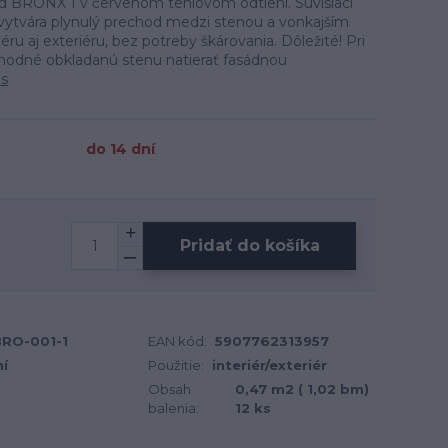
d BRONX 1 v červenom tehlovom odtieni. Súvisiaci
 vytvára plynulý prechod medzi stenou a vonkajším
ru aj exteriéru, bez potreby škárovania. Dôležité! Pri
vhodné obkladanú stenu natierať fasádnou
is
do 14 dní
Pridať do košíka
BRO-001-1
EAN kód:
5907762313957
ní
Použitie:
interiér/exteriér
Obsah
0,47 m2 ( 1,02 bm)
balenia:
12 ks