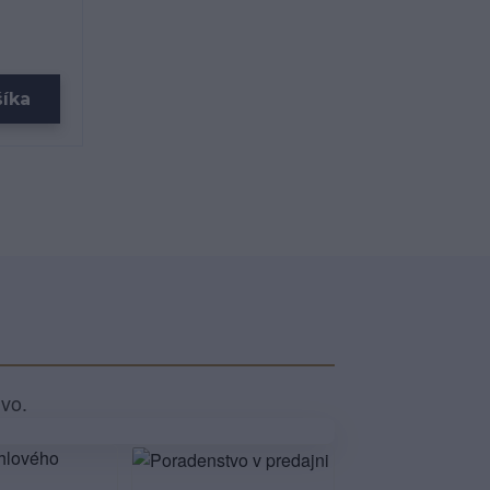
šíka
ivo.