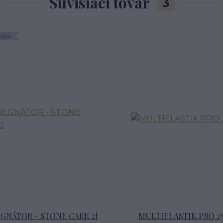
Súvisiaci tovar
3
jšie
GNÁTOR - STONE CARE 2l
MULTIELASTIK PRO 2