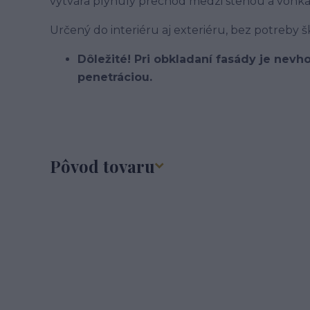
vytvára plynulý prechod medzi stenou a vonk
Určený do interiéru aj exteriéru, bez potreby š
Dôležité! Pri obkladaní fasády je nev
penetráciou.
Pôvod tovaru