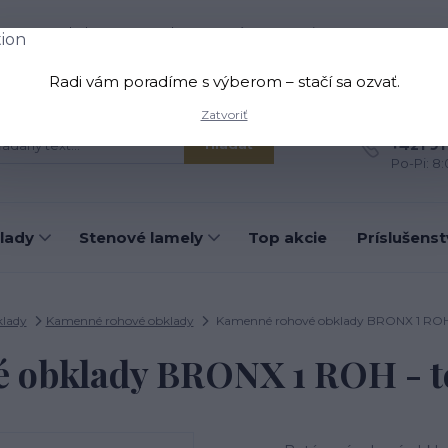
oprava a platba
Kontakt
O nás
Viac
Radi vám poradíme s výberom – stačí sa ozvať.
Zatvoriť
Máte otá
+421 91
Hľadať
Po-Pi: 8
lady
Stenové lamely
Top akcie
Príslušens
lady
Kamenné rohové obklady
Kamenné rohové obklady BRONX 1 ROH -
 obklady BRONX 1 ROH - te