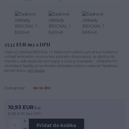
27,32 EUR/m2 s DPH
Sádrový obklad BRICKAL 1 v béžovom odtieni vytvára prirodzený
vzhľad tehlového muriva bez potreby škárovania. Je ideálny do
interiéru, kde dodá stenám teplý a útulný charakter. Dôležité! Pri
obkladaní fasády je nevhodné obkladanú stenu natierať fasádnou
penetráciou.
celý popis
Dostupnosť
do 14 dní
10,93 EUR
/
bal
8,89 EUR
bez DPH
Pridať do košíka