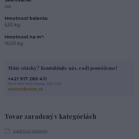
nie
Hmotnosť balenia
6,50 kg
Hmotnosť na m²
16,00 kg
Máte otázky? Kontaktujte nás, radi pomôžeme!
+421 917 280 411
Po-Pi: 8:00-16:00 Sobota: 9:00-12:00
obchod@abler.sk
Tovar zaradený v kategóriách
Sadrové obklady