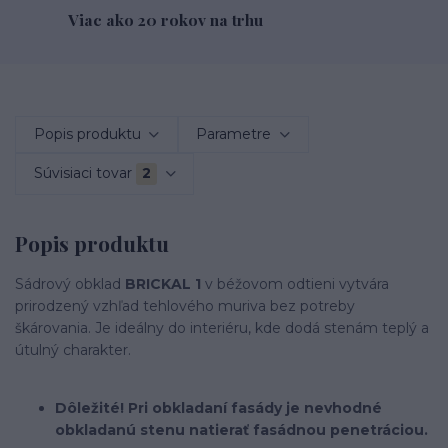
Viac ako 20 rokov na trhu
Popis produktu
Parametre
Súvisiaci tovar
2
Popis produktu
Sádrový obklad
BRICKAL 1
v béžovom odtieni vytvára
prirodzený vzhľad tehlového muriva bez potreby
škárovania. Je ideálny do interiéru, kde dodá stenám teplý a
útulný charakter.
Dôležité! Pri obkladaní fasády je nevhodné
obkladanú stenu natierať fasádnou penetráciou.