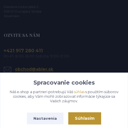
Malodvornícka cesta 2
929 01 Dunajská Streda
Slovensko
OZVITE SA NÁM
+421 917 280 411
Po-Pi: 8:00-16:00 Sobota: 9:00-12:00
obchod@abler.sk
Spracovanie cookies
Náš e-shop a partneri potrebujú Váš
súhlas
s použitím súborov
cookies, aby Vám mohli zobrazovať informácie týkajúce sa
Vašich záujmov.
Upraviť zber cookies.
Súhlasím
Nastavenia