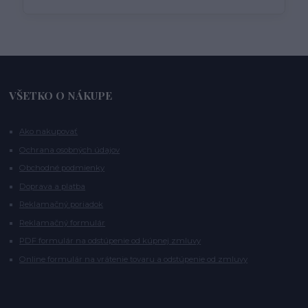
VŠETKO O NÁKUPE
Ako nakupovať
Ochrana osobných údajov
Obchodné podmienky
Doprava a platba
Reklamačný poriadok
Reklamačný formulár
PDF formulár na odstúpenie od kúpnej zmluvy
Online formulár na vrátenie tovaru a odstúpenie od zmluvy