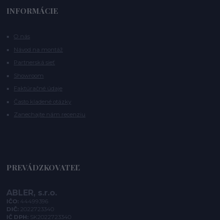
INFORMÁCIE
O nás
Návod na montáž
Partnerská sieť
Showroom
Faktúračné údaje
Často kladené otázky
Zanechajte nám recenziu
PREVÁDZKOVATEĽ
ABLER, s.r.o.
IČO:
44499396
DIČ:
2022723340
IČ DPH:
SK2022723340