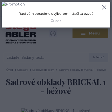
+421 917 280 411
0
ks
Po-Pi: 8:00-16:00 Sobota: 9:00-
0,00 EUR
12:00
Radi vám poradíme s výberom – stačí sa ozvať.
Zatvoriť
Menu
Hľadať
Úvod
Obklady
Sadrové obklady
Sadrové obklady BRICKAL 1 - béžové
Sadrové obklady BRICKAL 1
- béžové