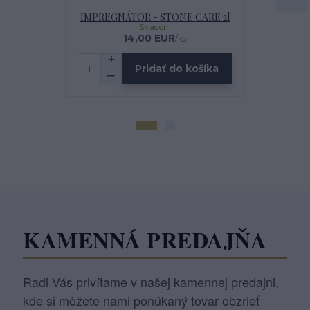
IMPREGNÁTOR - STONE CARE 2l
MULTI
Skladom
14,00 EUR
2
/
ks
Pridať do košíka
KAMENNÁ PREDAJŇA
Radi Vás privítame v našej kamennej predajni,
kde si môžete nami ponúkaný tovar obzrieť