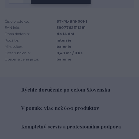
Číslo produktu:
ST-PL-BRI-001-1
EAN kód:
5907762311281
Doba dodania:
do 14 dní
Použitie:
interiér
Min. odber:
balenie
Obsah balenia:
0,40 m² / 9 ks
Uvedená cena je za:
balenie
Rýchle doručenie po celom Slovensku
V ponuke viac než 600 produktov
Kompletný servis a profesionálna podpora