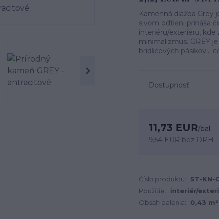
Kamenná dlažba Grey j
sivom odtieni prináša či
interiéru/exteriéru, kd
minimalizmus. GREY je 
bridlicových pásikov...
c
Dostupnosť
11,73 EUR
/
bal
9,54 EUR
bez DPH
Číslo produktu:
ST-KN-G
Použitie:
interiér/exter
Obsah balenia:
0,43 m² 