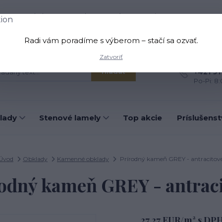
oprava a platba
Kontakt
O nás
Viac
Radi vám poradíme s výberom – stačí sa ozvať.
Zatvoriť
Máte otá
+421 91
Hľadať
Po-Pi: 8
lady
Stenové lamely
Top akcie
Príslušens
Úvod
Obklady
Kamenné obklady
Prírodný kameň GREY - antracitov
odný kameň GREY - antrac
27,27 EUR/m² s DP