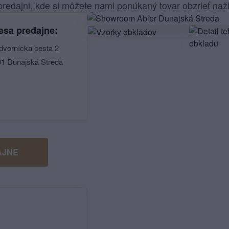
redajni, kde si môžete nami ponúkaný tovar obzrieť naž
esa predajne:
dvornícka cesta 2
01 Dunajská Streda
AJNE