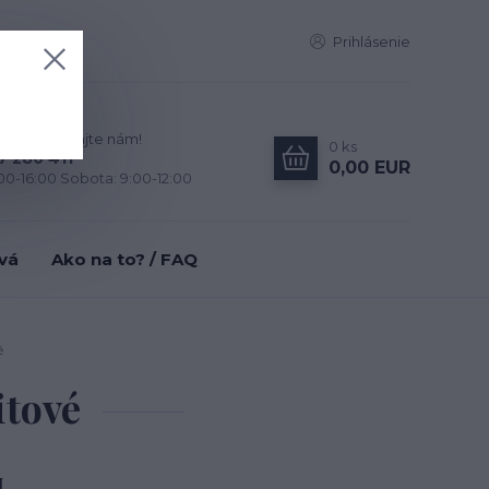
Prihlásenie
zky? Zavolajte nám!
0
ks
7 280 411
0,00 EUR
:00-16:00 Sobota: 9:00-12:00
tvá
Ako na to? / FAQ
é
itové
H