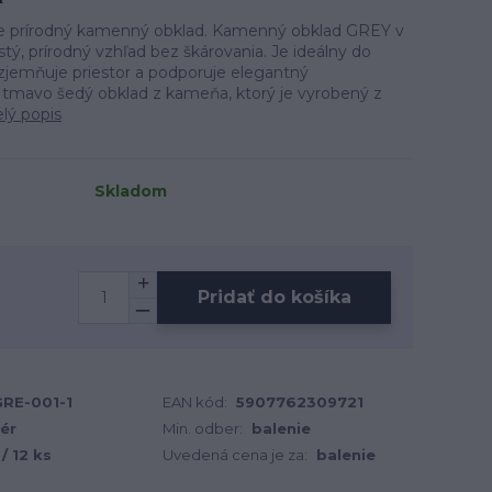
e prírodný kamenný obklad. Kamenný obklad GREY v
stý, prírodný vzhľad bez škárovania. Je ideálny do
e zjemňuje priestor a podporuje elegantný
tmavo šedý obklad z kameňa, ktorý je vyrobený z
elý popis
Skladom
Pridať do košíka
RE-001-1
EAN kód:
5907762309721
iér
Min. odber:
balenie
/ 12 ks
Uvedená cena je za:
balenie