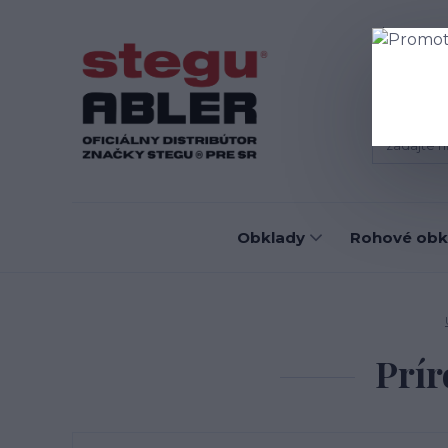
Blog
D
Obklady
Rohové obk
Prír