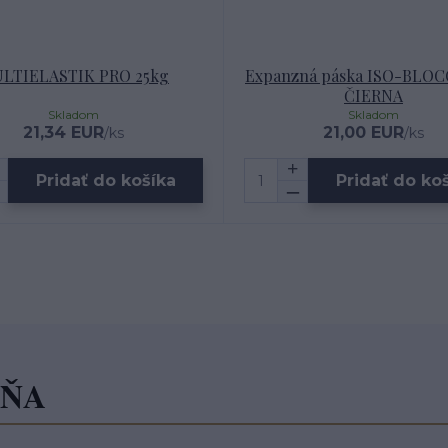
LTIELASTIK PRO 25kg
Expanzná páska ISO-BLOC
ČIERNA
Skladom
Skladom
21,34 EUR
21,00 EUR
/
ks
/
ks
Pridať do košíka
Pridať do ko
JŇA