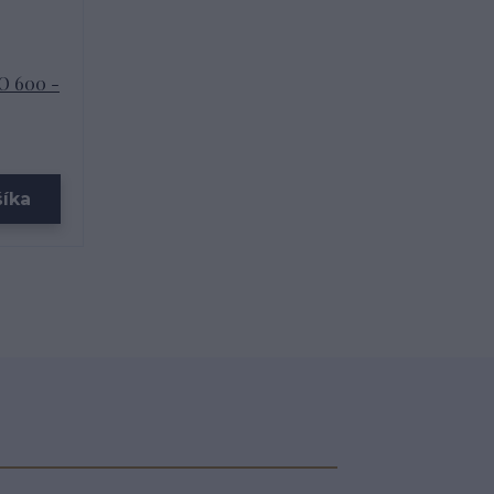
O 600 -
šíka