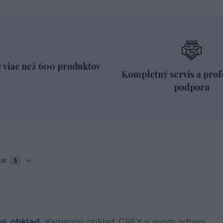
 viac než 600 produktov
Kompletný servis a prof
podpora
var
3
ný obklad.
Kamenný obklad GREY v sivom odtieni