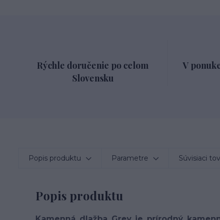
Rýchle doručenie po celom
V ponuke
Slovensku
Popis produktu
Parametre
Súvisiaci to
Popis produktu
Kamenná dlažba Grey je prírodný kamen