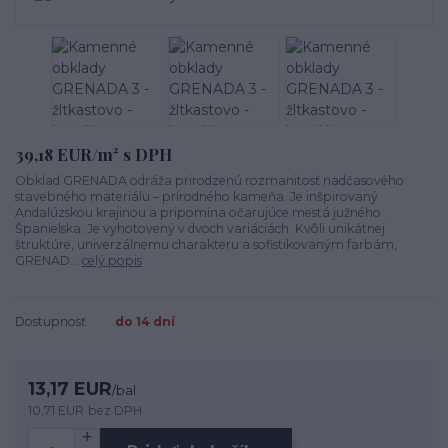
39,18 EUR/m² s DPH
Obklad GRENADA odráža prirodzenú rozmanitosť nadčasového
stavebného materiálu – prírodného kameňa. Je inšpirovaný
Andalúzskou krajinou a pripomína očarujúce mestá južného
Španielska. Je vyhotovený v dvoch variáciách. Kvôli unikátnej
štruktúre, univerzálnemu charakteru a sofistikovaným farbám,
GRENAD...
celý popis
Dostupnosť
do 14 dní
13,17 EUR
/
bal
10,71 EUR
bez DPH