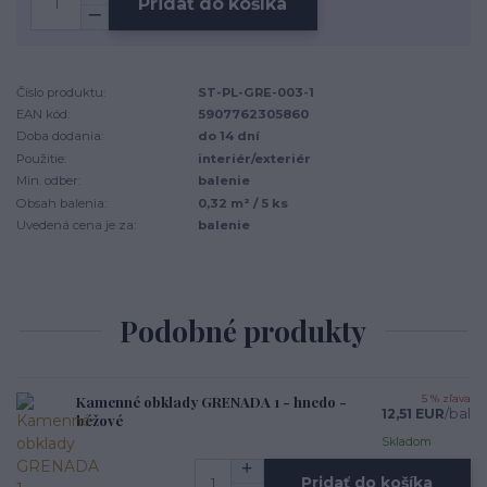
Pridať do košíka
Číslo produktu:
ST-PL-GRE-003-1
EAN kód:
5907762305860
Doba dodania:
do 14 dní
Použitie:
interiér/exteriér
Min. odber:
balenie
Obsah balenia:
0,32 m² / 5 ks
Uvedená cena je za:
balenie
Podobné produkty
Kamenné obklady GRENADA 1 - hnedo -
5 % zľava
12,51 EUR
/
bal
béžové
Skladom
Pridať do košíka