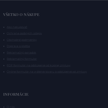
VŠETKO O NÁKUPE
Ako nakupovať
Ochrana osobných údajov
Obchodné podmienky
Doprava a platba
Reklamačný poriadok
Reklamačný formulár
PDF formulár na odstúpenie od kúpnej zmluvy
Online formulár na vrátenie tovaru a odstúpenie od zmluvy
INFORMÁCIE
O nás