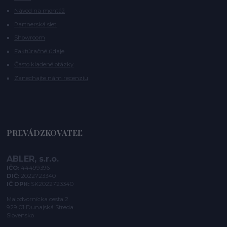
Návod na montáž
Partnerská sieť
Showroom
Faktúračné údaje
Často kladené otázky
Zanechajte nám recenziu
PREVÁDZKOVATEĽ
ABLER, s.r.o.
IČO:
44499396
DIČ:
2022723340
IČ DPH:
SK2022723340
Malodvornícka cesta 2
929 01 Dunajská Streda
Slovensko