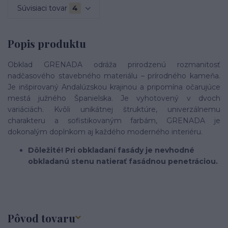
Súvisiaci tovar
4
Popis produktu
Obklad GRENADA odráža prirodzenú rozmanitosť
nadčasového stavebného materiálu – prírodného kameňa.
Je inšpirovaný Andalúzskou krajinou a pripomína očarujúce
mestá južného Španielska. Je vyhotovený v dvoch
variáciách. Kvôli unikátnej štruktúre, univerzálnemu
charakteru a sofistikovaným farbám, GRENADA je
dokonalým doplnkom aj každého moderného interiéru.
Dôležité! Pri obkladaní fasády je nevhodné
obkladanú stenu natierať fasádnou penetráciou.
Pôvod tovaru