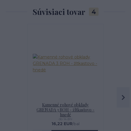
Súvisiaci tovar
4
Najpredávanejšie
Kamenné rohové obklady
IMPREGNÁT
GRENADA 3 ROH - žltkastovo -
hnedé
do 14 dní
16,22 EUR
1
/
bal