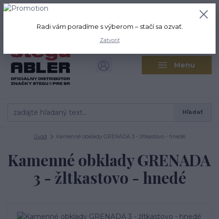
+421 917 280 411
0
ks
Po-Pi: 8:00-16:00 Sobota: 9:00-
0,00 EUR
12:00
Radi vám poradíme s výberom – stačí sa ozvať.
Zatvoriť
Menu
Hľadať
Úvod
Kamenné obklady GRENADA 3 - žltkastovo - hnedé
Kamenné obklady GRENADA
3 - žltkastovo - hnedé