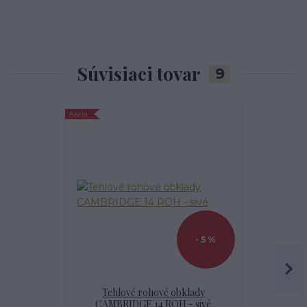
Súvisiaci tovar
9
Akcia
- 5 %
Tehlové rohové obklady
MULTI
CAMBRIDGE 14 ROH - sivé