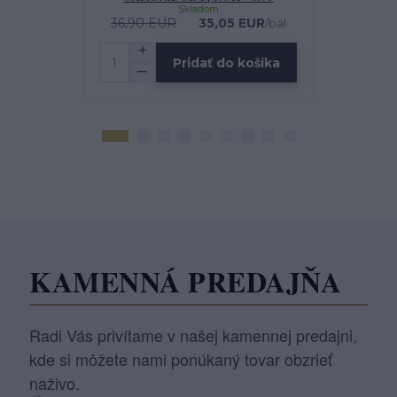
Skladom
36,90 EUR
35,05 EUR
2
/
bal
Pridať do košíka
KAMENNÁ PREDAJŇA
Radi Vás privítame v našej kamennej predajni,
kde si môžete nami ponúkaný tovar obzrieť
naživo.