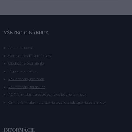
VŠETKO O NÁKUPE
Ako nakupovať
Ochrana osobných údajov
Obchodné podmienky
Doprava a platba
Reklamačný poriadok
Reklamačný formulár
PDF formulár na odstúpenie od kúpnej zmluvy
Online formulár na vrátenie tovaru a odstúpenie od zmluvy
INFORMÁCIE