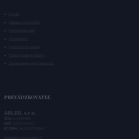
O nás
Návod na montáž
Partnerská sieť
Showroom
Faktúračné údaje
Často kladené otázky
Zanechajte nám recenziu
PREVÁDZKOVATEĽ
ABLER, s.r.o.
IČO:
44499396
DIČ:
2022723340
IČ DPH:
SK2022723340
Malodvornícka cesta 2