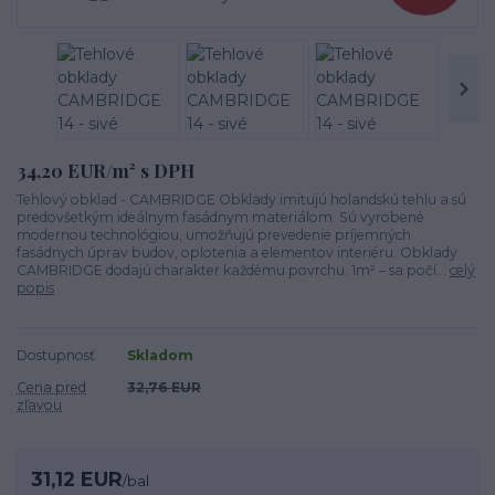
34,20 EUR/m² s DPH
Tehlový obklad - CAMBRIDGE Obklady imitujú holandskú tehlu a sú
predovšetkým ideálnym fasádnym materiálom. Sú vyrobené
modernou technológiou, umožňujú prevedenie príjemných
fasádnych úprav budov, oplotenia a elementov interiéru. Obklady
CAMBRIDGE dodajú charakter každému povrchu. 1m² – sa počí...
celý
popis
Dostupnosť
Skladom
Cena pred
32,76 EUR
zľavou
31,12 EUR
/
bal