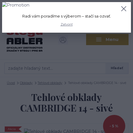
+421 917 280 411
0
ks
Po-Pi: 8:00-16:00 Sobota: 9:00-
0,00 EUR
12:00
Radi vám poradíme s výberom – stačí sa ozvať.
Zatvoriť
Menu
Hľadať
Úvod
Obklady
Tehlové obklady
Tehlové obklady CAMBRIDGE 14 - sivé
Tehlové obklady
CAMBRIDGE 14 - sivé
- 5 %
Akcia