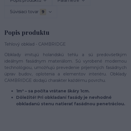
Popis produktu
Parametre
Súvisiaci tovar
9
Popis produktu
Tehlový obklad - CAMBRIDGE
Obklady imitujú holandskú tehlu a sú predovšetkým
ideálnym fasádnym materiálom. Sú vyrobené modernou
technológiou, umožňujú prevedenie príjemných fasádnych
úprav budov, oplotenia a elementov interiéru. Obklady
CAMBRIDGE dodajú charakter každému povrchu.
1m² – sa počíta vrátane škáry 1cm.
Dôležité! Pri obkladaní fasády je nevhodné
obkladanú stenu natierať fasádnou penetráciou.