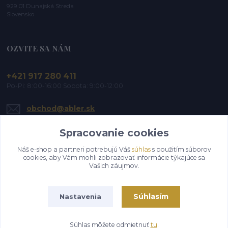
929 01 Dunajská Streda
Slovensko
OZVITE SA NÁM
+421 917 280 411
Po-Pi: 8:00-16:00 Sobota: 9:00-12:00
obchod@abler.sk
Spracovanie cookies
Náš e-shop a partneri potrebujú Váš
súhlas
s použitím súborov
cookies, aby Vám mohli zobrazovať informácie týkajúce sa
Vašich záujmov.
Upraviť zber cookies.
Súhlasím
Nastavenia
©2019-2026 ABLER, s.r.o. | Všetky práva vyhradené
Súhlas môžete odmietnuť
tu
.