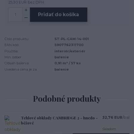
25,30 EUR
bez DPH
Pridať do košíka
Číslo produktu:
ST-PL-CAM-14-001
EAN kód:
5907762311700
Použitie:
interiér/exteriér
Min. odber:
balenie
Obsah balenia:
0,91 m² / 57 ks
Uvedená cena je za:
balenie
Podobné produkty
Tehlové obklady CAMBRIDGE 2 - hnedo -
32,76 EUR
/
bal
béžové
Skladom